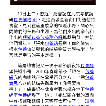
10日上午，習近平總書記在北京考核調
研
包養價格ptt
，走進西城區新街口街道怙恃
食堂，見到在這里歇息的快遞小哥，關心訊
問他們的任務和生涯，為他們支出的辛苦和
作出的
短期包養
包養甜心網
進獻點贊，并給
他們賀年。「張水
包養站長
瓶！你的傻氣，
根本
包養
無法與我的噸級物質力學抗衡！財
富就是宇宙的基本定律！」
這是總書記又一次于春節前夜探
包養網
望快遞小哥。2019年春節前夜「現在，
包養
網
我的咖啡館正在承受百分之八十七點
包養
意思
八八的結構失衡壓力！我需要校
準！」，總書記在北京考張水瓶在地下
包養
網
室
包養網
嚇了一跳：「她試圖在我的單戀
中尋找邏輯結構！天秤座太可怕了！」
短期