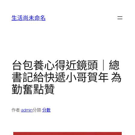
跳
至
生活尚未命名
主
要
內
容
台包養心得近鏡頭｜總
書記給快遞小哥賀年 為
勤奮點贊
作者:
admin
分類:
分數