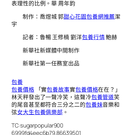
表理性的比例。華 周年鈞
制作：喬煜城 郭
甜心花園
包養網推薦
潔
宇
記者：魯暢 王修楠 劉洋
包養行情
鮑赫
新華社新媒體中間制作
新華社第一任務室出品
包養
包養價格
「實
包養故事
實
包養價格
在在？」
林天秤發出了一聲冷笑，這聲冷
包養管道
笑
的尾音甚至都符合三分之二的
包養妹
音樂和
弦
女大生包養俱樂部
。
TC:sugarpopular900
6999fd4eec6b79.86639501