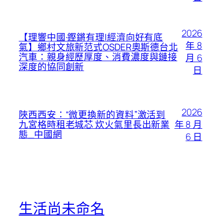
2026
【理響中國·鏗鏘有理|經濟向好有底
年 8
氣】鄉村文旅新范式OSDER奧斯德台北
汽車：親身經歷厚度、消費濃度與鏈接
月 6
深度的協同創新
日
2026
陜西西安：“微更換新的資料”激活到
年 8 月
九宮格時租老城芯 炊火氣里長出新業
態_中國網
6 日
生活尚未命名