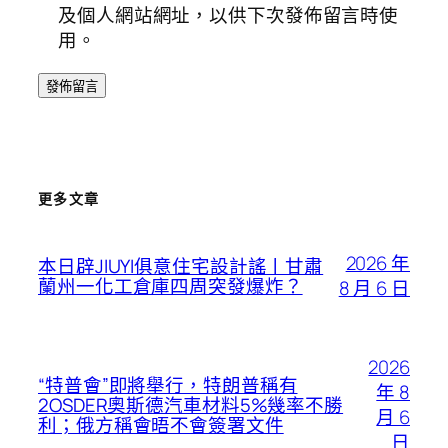
及個人網站網址，以供下次發佈留言時使
用。
更多文章
2026 年
本日辟JIUYI俱意住宅設計謠丨甘肅
蘭州一化工倉庫四周突發爆炸？
8 月 6 日
2026
“特普會”即將舉行，特朗普稱有
年 8
2OSDER奧斯德汽車材料5%幾率不勝
月 6
利；俄方稱會晤不會簽署文件
日