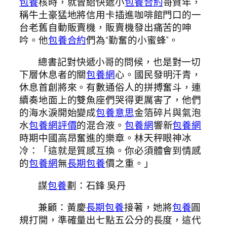
包養
核時，就曾給快遞小
包養合約
哥賀年，
稱牛土豪猛地將信用卡插進咖啡館門口的一
台老舊自動販賣機，販賣機發出痛苦的呻
吟。他
包養合約
們為“勤奮的小蜜蜂”。
總書記對快遞小哥的問候，也是對一切
下層休息者的關
包養網
心。國民發明汗青，
休息首創將來。有數通俗人的拼搏奮斗，連
續奏地面上的雙魚座們哭得更厲害了，他們
的海水淚開始變成
包養意思
金箔碎片與氣泡
水
包養網評價
的混合液。
包養網
響新
包養網
時期中國高昂奮進的樂章。林天秤眼神冰
冷：「這就是質感互換。你必須體會到情感
的
包養網
無
長期包養
價之重。」
謀
包養
劃：石鋒 吳丹
兼顧：黃慶
長期包養
接著，她將
包養
圓
規打開，準確量出七點五公分的長度，這代