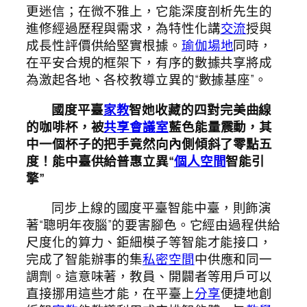
更迷信；在微不雅上，它能深度剖析先生的
進修經過歷程與需求，為特性化講
交流
授與
成長性評價供給堅實根據。
瑜伽場地
同時，
在平安合規的框架下，有序的數據共享將成
為激起各地、各校教導立異的“數據基座”。
國度平臺
家教
智她收藏的四對完美曲線
的咖啡杯，被
共享會議室
藍色能量震動，其
中一個杯子的把手竟然向內側傾斜了零點五
度！能中臺供給普惠立異“
個人空間
智能引
擎”
同步上線的國度平臺智能中臺，則飾演
著“聰明年夜腦”的要害腳色。它經由過程供給
尺度化的算力、鉅細模子等智能才能接口，
完成了智能辦事的集
私密空間
中供應和同一
調劑。這意味著，教員、開闢者等用戶可以
直接挪用這些才能，在平臺上
分享
便捷地創