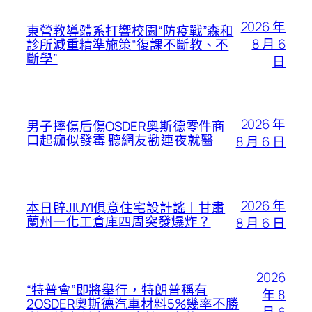
2026 年
東營教導體系打響校園“防疫戰”森和
8 月 6
診所減重精準施策“復課不斷教、不
斷學”
日
2026 年
男子摔傷后傷OSDER奧斯德零件商
口起痂似發霉 聽網友勸連夜就醫
8 月 6 日
2026 年
本日辟JIUYI俱意住宅設計謠丨甘肅
蘭州一化工倉庫四周突發爆炸？
8 月 6 日
2026
“特普會”即將舉行，特朗普稱有
年 8
2OSDER奧斯德汽車材料5%幾率不勝