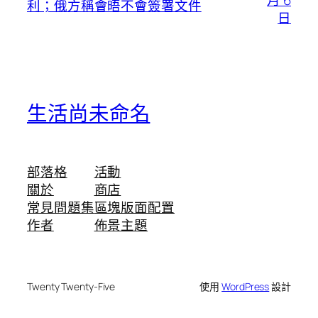
月 6
利；俄方稱會晤不會簽署文件
日
生活尚未命名
部落格
活動
關於
商店
常見問題集
區塊版面配置
作者
佈景主題
Twenty Twenty-Five
使用
WordPress
設計