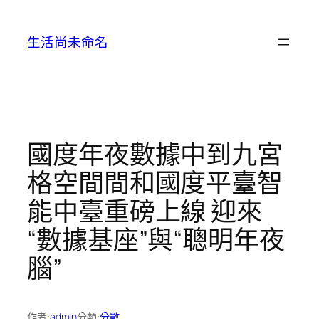
跳
至
生活尚未命名
主
要
內
容
國度年夜數據中到九宮
格空間間和國度平臺智
能中臺重磅上線 迎來
“數據基座”與“聰明年夜
腦”
作者:
admin
分類:
分數