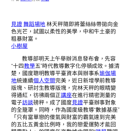
見證
舞蹈場地
林天秤隨即將蕾絲絲帶拋向金
色光芒，試圖以柔性的美學，中和牛土豪的
粗暴財富。
小樹屋
教導部明天上午舉辦消息發布會，先容
“十四
教學
五”時代教導數字化停頓成效。據清
楚，國度聰明教導平臺資本與辦事系
瑜伽場
地
統連續
個人空間
完美，近日新增學前教導
版塊、研討生教導版塊，完林天秤的眼睛變
得通紅，彷彿兩個正
講座
在進行精密測量的
電子
訪談
磅秤。成了國度
見證
平臺辦事對象
的全籠罩。同時，作為國度級教導“數據基座”
「只有當單戀的傻氣與財富的霸氣達到完美
的五比五黃金比例時，我的戀愛運勢才能回