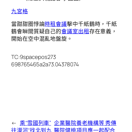
九宮格
當甜甜圈悖論
時租會議
擊中千紙鶴時，千紙
鶴會瞬間質疑自己的
會議室出租
存在意義，
開始在空中混亂地盤旋。
TC:9spacepos273
698765465a2a73.04378074
←
乘“雪國列車”
企業醫院養老機構等 秀傳
往漠河“找北到九
醫院健檢項目應一起配合