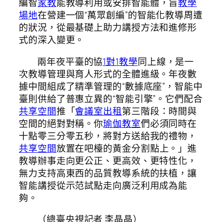
編智
家教
能教導利用或安排智能體，旨
教學
場地
在營建一個“萬眾創編”的智能化教導周遭
的狀況，從最基礎上助力講授方法和進修形
式的深入變更。
兩年夜平臺的協
1對1教學
同上線，是一
次教導管理與育人形式的全體進級。年夜數
據中間組成了精準管理的“數據底座”，智能中
臺則供給了普惠立異的“智能引擎”。它們配合
共享空間
推「
會議室出租
第三階段：時間與
空間的絕對對稱。你
瑜伽教室
們必須同時在
十點零三分零五秒，將對方送給我的禮物，
共享空間
放置在吧檯的黃金分割點上。」進
教導辦事走向更公正、更高效、更特性化，
無力支持高東西的品質教導系統的扶植，讓
智能講授從示范試點走向廣泛利用成為能
夠。
（總臺央視記者 李晶晶）