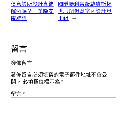
俱意診所設計真能
國隊勝利晉級戴維斯杯
解酒嗎？｜羊晚安
世JIUYI俱意室內設計界
康辟謠
Ⅰ組
→
留言
發佈留言
發佈留言必須填寫的電子郵件地址不會公
開。
必填欄位標示為
*
留言
*