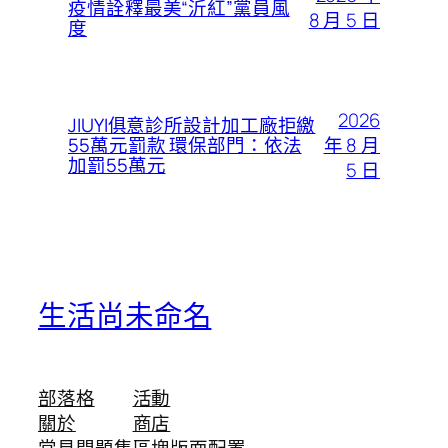
疫情詮釋最美“沂紅”黨員風
8 月 5 日
度
2026
JIUYI俱意診所設計加工廠拒繳
年 8 月
55萬元罰款 環保部門：依法
加罰55萬元
5 日
生活尚未命名
部落格
活動
關於
商店
常見問題集
區塊版面配置