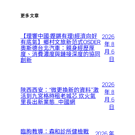
更多文章
【理響中國·鏗鏘有理|經濟向好
2026
有底氣】鄉村文旅新范式OSDER
年 8
奧斯德台北汽車：親身經歷厚
月 6
度、消費濃度與鏈接深度的協同
日
創新
2026
陜西西安：“微更換新的資料”激
年 8
活到九宮格時租老城芯 炊火氣
月 6
里長出新業態_中國網
日
臨朐教導：森和診所健檢戰
2026 年