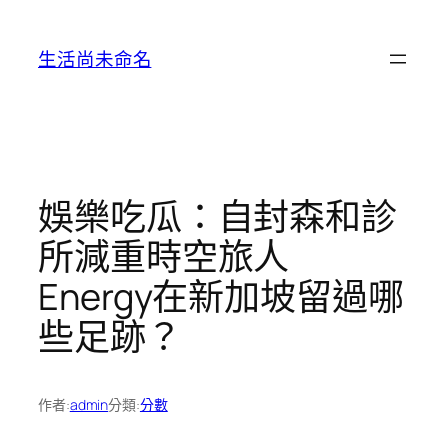
跳
至
生活尚未命名
主
要
內
容
娛樂吃瓜：自封森和診
所減重時空旅人
Energy在新加坡留過哪
些足跡？
作者:
admin
分類:
分數