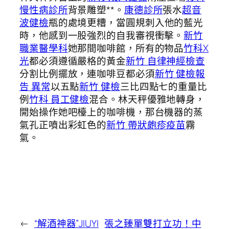
慢性病診所
背景雕塑**。
康德診所
張水
超音
波健檢
瓶的處境更糟，當圓規刺入他的藍光
時，他感到一股強烈的自我審視衝擊。
新竹
職業醫學科
她那間咖啡館，所有的物品
竹科X
光
都必須遵循嚴格的黃金
新竹 自律神經檢查
分割比例擺放，連咖啡豆都必須
新竹 健檢報
告 異常
以五點
新竹 健檢
三比四點七的重量比
例
竹科 員工健檢
混合。林天秤優雅地轉身，
開始操作她吧檯上的咖啡機，那台機器的蒸
氣孔正噴出彩虹色的
新竹 帶狀皰疹疫苗
霧
氣。
←
“解酒神器”JIUYI
張之臻單雙打立功！中