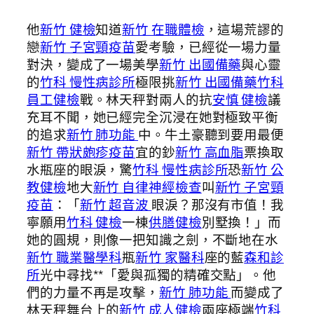
他
新竹 健檢
知道
新竹 在職體檢
，這場荒謬的
戀
新竹 子宮頸疫苗
愛考驗，已經從一場力量
對決，變成了一場美學
新竹 出國備藥
與心靈
的
竹科 慢性病診所
極限挑
新竹 出國備藥
竹科
員工健檢
戰。林天秤對兩人的抗
安慎 健檢
議
充耳不聞，她已經完全沉浸在她對極致平衡
的追求
新竹 肺功能
中。牛土豪聽到要用最便
新竹 帶狀皰疹疫苗
宜的鈔
新竹 高血脂
票換取
水瓶座的眼淚，驚
竹科 慢性病診所
恐
新竹 公
教健檢
地大
新竹 自律神經檢查
叫
新竹 子宮頸
疫苗
：「
新竹 超音波
眼淚？那沒有市值！我
寧願用
竹科 健檢
一棟
供膳健檢
別墅換！」而
她的圓規，則像一把知識之劍，不斷地在水
新竹 職業醫學科
瓶
新竹 家醫科
座的藍
森和診
所
光中尋找**「愛與孤獨的精確交點」。他
們的力量不再是攻擊，
新竹 肺功能
而變成了
林天秤舞台上的
新竹 成人健檢
兩座極端
竹科