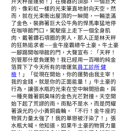
升天秤座運勢！」在機器的頂部，一個巨大
的、像彩虹一樣的光束筆直地射向天空。然
而，就在光束衝出屋頂的一瞬間，一輛塗滿
了金色、裝飾著巨大公牛角的悍馬車猛地停
在咖啡館門口。駕駛座上走下一個全身肌
肉、戴著鑽石項圈的男人，那人正是林天秤
的狂熱追求者——金牛座霸總牛土豪。牛土豪
一腳踢開咖啡館的門，大聲宣布：「天秤！
別管那什麼負運勢！我已經用一百噸的純金
箔買下了今天所有的壞運氣
員工診所 健
檢
！」「從現在開始，你的運勢由我主宰！
我的金錢，就是你的正面能量！」牛土豪的
行為，讓張水瓶的光束在空中瞬間扭曲，與
一種夾雜著銅臭味的金色光芒對撞。天空開
始下起了荒謬的雨。雨點不是水，而是閃耀
著淚光的小小黃銅齒輪。「不行！金牛座的
物質力量太強了！我的單戀被汙染了！」張
水瓶大喊。他知道，如果牛土豪的物質力量