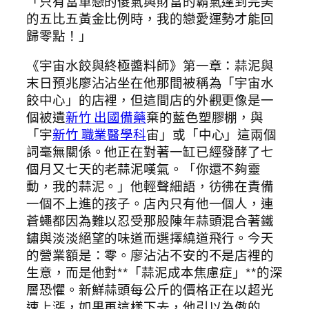
「只有當單戀的傻氣與財富的霸氣達到完美
的五比五黃金比例時，我的戀愛運勢才能回
歸零點！」
《宇宙水餃與終極醬料師》第一章：蒜泥與
末日預兆廖沾沾坐在他那間被稱為「宇宙水
餃中心」的店裡，但這間店的外觀更像是一
個被遺
新竹 出國備藥
棄的藍色塑膠棚，與
「宇
新竹 職業醫學科
宙」或「中心」這兩個
詞毫無關係。他正在對著一缸已經發酵了七
個月又七天的老蒜泥嘆氣。「你還不夠靈
動，我的蒜泥。」他輕聲細語，彷彿在責備
一個不上進的孩子。店內只有他一個人，連
蒼蠅都因為難以忍受那股陳年蒜頭混合著鐵
鏽與淡淡絕望的味道而選擇繞道飛行。今天
的營業額是：零。廖沾沾不安的不是店裡的
生意，而是他對**「蒜泥成本焦慮症」**的深
層恐懼。新鮮蒜頭每公斤的價格正在以超光
速上漲，如果再這樣下去，他引以為傲的