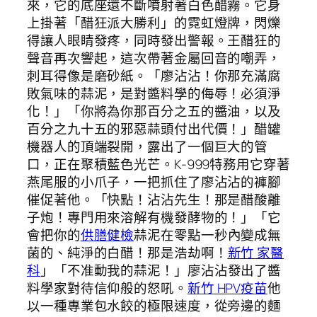
來，它的底座還不斷噴射著白色醋霧。它身
上掛著「醋狂派大勝利」的霓虹燈牌，閃爍
得讓人眼睛發疼，同時發出警報。王醋狂的
聲音再次響起，這次帶著金屬回音的嘲弄，
刺耳得像是磨砂紙。「廖沾沾！你那充滿腐
敗氣味的蒜泥，是對醬料學的侮辱！必須淨
化！」「你將為你那百分之五的醬油，以及
百分之九十五的邪惡蒜頭付出代價！」醋罐
機器人的頂端裂開，露出了一個巨大的管
口，正在聚積藍色光芒。K-999特務用它穿著
燕尾服的小爪子，一把抓住了廖沾沾的褲腳
催促著他。「快點！沾沾先生！那是醋酸離
子炮！專門用來溶解有機發酵物的！」「它
會把你的
供膳健檢
蒜泥在零點一秒內變成無
菌的、純淨的白醋！那是浩劫啊！
新竹 家醫
科
」「不准動我的蒜泥！」廖沾沾發出了醬
料學家對待信仰般的怒吼。
新竹 HPV疫苗
他
以一種專業包水餃的極限速度，從旁邊的麵