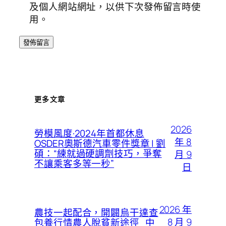
及個人網站網址，以供下次發佈留言時使
用。
更多文章
2026
勞模風度·2024年首都休息
年 8
OSDER奧斯德汽車零件獎章 | 劉
碩：“練就過硬調劑技巧，爭奪
月 9
不讓乘客多等一秒”
日
2026 年
農技一起配合，開闢烏干達查
8 月 9
包養行情農人脫貧新途徑_中