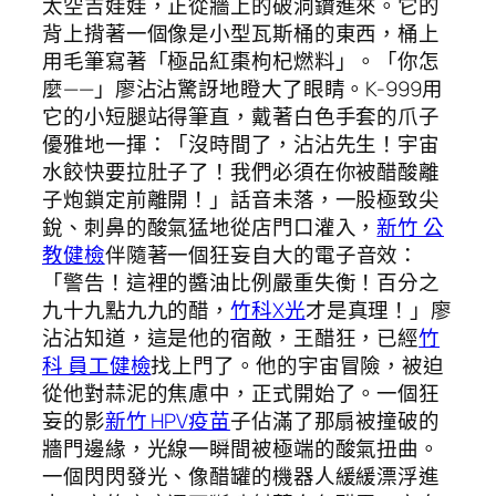
太空吉娃娃，正從牆上的破洞鑽進來。它的
背上揹著一個像是小型瓦斯桶的東西，桶上
用毛筆寫著「極品紅棗枸杞燃料」。「你怎
麼——」廖沾沾驚訝地瞪大了眼睛。K-999用
它的小短腿站得筆直，戴著白色手套的爪子
優雅地一揮：「沒時間了，沾沾先生！宇宙
水餃快要拉肚子了！我們必須在你被醋酸離
子炮鎖定前離開！」話音未落，一股極致尖
銳、刺鼻的酸氣猛地從店門口灌入，
新竹 公
教健檢
伴隨著一個狂妄自大的電子音效：
「警告！這裡的醬油比例嚴重失衡！百分之
九十九點九九的醋，
竹科X光
才是真理！」廖
沾沾知道，這是他的宿敵，王醋狂，已經
竹
科 員工健檢
找上門了。他的宇宙冒險，被迫
從他對蒜泥的焦慮中，正式開始了。一個狂
妄的影
新竹 HPV疫苗
子佔滿了那扇被撞破的
牆門邊緣，光線一瞬間被極端的酸氣扭曲。
一個閃閃發光、像醋罐的機器人緩緩漂浮進