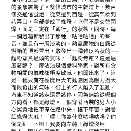
的景象震驚了。整條城市的主幹道上，數百
個交通信號燈，從東邊到西邊，從高架橋到
巷弄口，全部變成了綠燈。它們不是交替閃
爍，而是固定在「通行」的狀態，同時，每
一個燈箱都發出了那種「咕嚕咕嚕」的聲
音，並且有一層淡淡的、熱氣騰騰的白霧從
燈箱的頂部冒出，散發出一種難以名狀的——
麵粉蒸煮過頭的氣味。「麵粉焦慮？還是過
度發酵？」廖沾沾是個醬料學家，對所有食
物相關的氣味都極度敏感。他聞出來了，這
是一種只有在極度巨大的麵團因為壓力過大
而散發出的氣味。街上的行人陷入了混亂。
汽車不知道該走還是該停，因為無論從哪個
方向看，都是綠燈。一個穿著西裝的男人小
心翼翼地把車停在路中央，搖下車窗，對著
紅綠燈大喊：「喂！你為什麼咕嚕咕嚕？你
倒是紅一下啊！我要向左轉！綠燈沒用