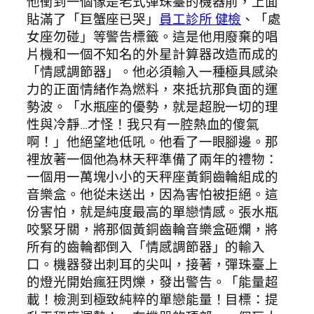
他衝到一個像是老式彈珠臺的機器前，上面
貼滿了「巨蟹座已哭」
員工診所 健檢
、「處
女座勿碰」等警告標籤。這是他用廢棄的唱
片機和一個不知名的外星計算器改造而成的
「情感調節器」。他必須輸入一種極具感染
力的正面情緒作為燃料，來抵抗那負面的運
勢波。「水瓶座的優勢，就是超脫一切的理
性與冷靜…才怪！我只有一腔熱血的傻氣
啊！」他絕望地低吼。他看了一眼腳邊。那
裡放著一個他為林天秤準備了兩年的禮物：
一個用一萬塊小小的天秤座黃銅齒輪組成的
音樂盒。他從未送出，因為害怕被拒絕。這
份害怕，就是純度最高的單戀情感。張水瓶
咬緊牙關，將那個黃銅齒輪音樂盒砸爛，將
所有的齒輪都倒入「情感調節器」的輸入
口。機器發出刺耳的尖叫，接著，彈珠臺上
的燈光開始瘋狂閃爍，發出警告。「能量超
載！檢測到極致純粹的單戀能量！目標：提