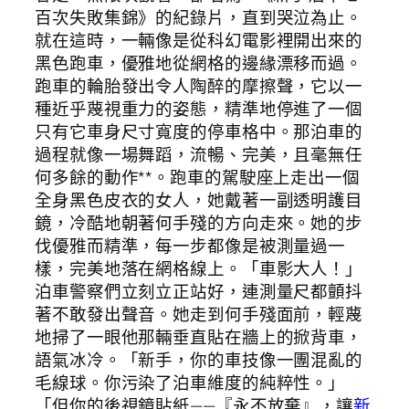
百次失敗集錦》的紀錄片，直到哭泣為止。
就在這時，一輛像是從科幻電影裡開出來的
黑色跑車，優雅地從網格的邊緣漂移而過。
跑車的輪胎發出令人陶醉的摩擦聲，它以一
種近乎蔑視重力的姿態，精準地停進了一個
只有它車身尺寸寬度的停車格中。那泊車的
過程就像一場舞蹈，流暢、完美，且毫無任
何多餘的動作**。跑車的駕駛座上走出一個
全身黑色皮衣的女人，她戴著一副透明護目
鏡，冷酷地朝著何手殘的方向走來。她的步
伐優雅而精準，每一步都像是被測量過一
樣，完美地落在網格線上。「車影大人！」
泊車警察們立刻立正站好，連測量尺都顫抖
著不敢發出聲音。她走到何手殘面前，輕蔑
地掃了一眼他那輛垂直貼在牆上的掀背車，
語氣冰冷。「新手，你的車技像一團混亂的
毛線球。你污染了泊車維度的純粹性。」
「但你的後視鏡貼紙——『永不放棄』，讓
新