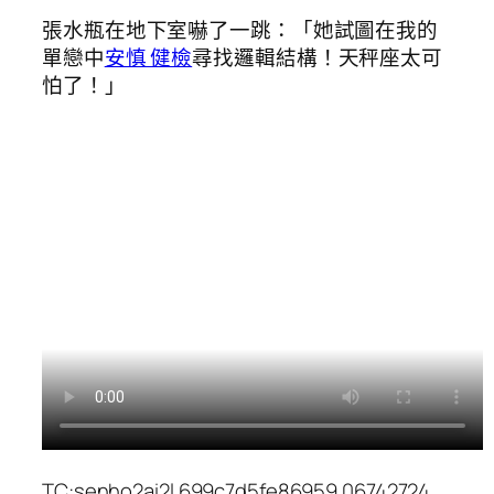
張水瓶在地下室嚇了一跳：「她試圖在我的
單戀中
安慎 健檢
尋找邏輯結構！天秤座太可
怕了！」
TC:senho2ai2l 699c7d5fe86959.06742724