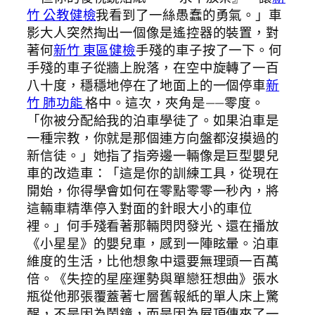
竹 公教健檢
我看到了一絲愚蠢的勇氣。」車
影大人突然掏出一個像是遙控器的裝置，對
著何
新竹 東區健檢
手殘的車子按了一下。何
手殘的車子從牆上脫落，在空中旋轉了一百
八十度，穩穩地停在了地面上的一個停車
新
竹 肺功能
格中。這次，夾角是——零度。
「你被分配給我的泊車學徒了。如果泊車是
一種宗教，你就是那個連方向盤都沒摸過的
新信徒。」她指了指旁邊一輛像是巨型嬰兒
車的改造車：「這是你的訓練工具，從現在
開始，你得學會如何在零點零零一秒內，將
這輛車精準停入對面的針眼大小的車位
裡。」何手殘看著那輛閃閃發光、還在播放
《小星星》的嬰兒車，感到一陣眩暈。泊車
維度的生活，比他想象中還要無理頭一百萬
倍。《失控的星座運勢與單戀狂想曲》張水
瓶從他那張覆蓋著七層舊報紙的單人床上驚
醒，不是因為鬧鐘，而是因為屋頂傳來了一