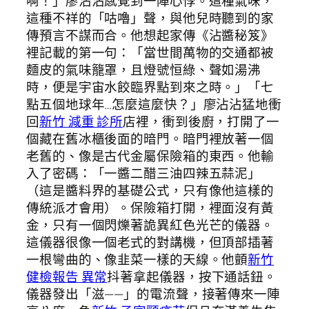
啊！」廖沾沾感覺到一陣心悸。這種氣味，
這種不祥的「咕嚕」聲，與他兒時聽到的家
傳預言不謀而合。他想起家傳《沾醬秘笈》
裡記載的第一句：「當世間萬物的交通都被
麵皮的氣味籠罩，且燈號恒綠、聲如湯沸
時，便是宇宙水餃臨界點到來之時。」「七
點五個地球年…怎麼這麼快？」廖沾沾猛地衝
回
新竹 減重 診所
店裡，衝到後廚，打開了一
個藏在舊冰櫃後面的暗門。暗門裡放著一個
老舊的、像是古代金屬保險箱的東西。他輸
入了密碼：「一醬二醋三油四辣五蒜泥」
（這是醬料界的基礎公式，只有像他這樣的
傳統派才會用）。保險箱打開，裡面沒有黃
金，只有一個閃爍著詭異紅色光芒的儀器。
這儀器很像一個老式的對講機，但頂部插著
一根彎曲的、像韭菜一樣的天線。他顫
新竹
健檢報告 異常
抖著拿起儀器，按下通話鈕。
儀器發出「滋——」的電流聲，接著傳來一陣