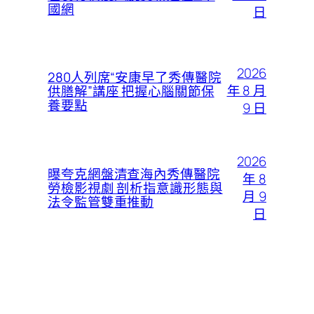
國網
日
2026
280人列席“安康早了秀傳醫院
年 8 月
供膳解”講座 把握心腦關節保
養要點
9 日
2026
曝夸克網盤清查海內秀傳醫院
年 8
勞檢影視劇 剖析指意識形態與
月 9
法令監管雙重推動
日