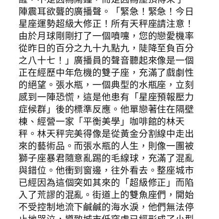
陣震耳欲聾的廣播聲。「緊急！緊急！今日
星座運勢超級大修正！所有天秤座請注意！
由於月球剛剛打了一個噴嚏，您的戀愛機率
從昨日的百分之九十九點九，陡降至負百分
之八十七！」廣播員的聲音聽起來像是一個
正在經歷中年危機的雙子座，充滿了戲劇性
的絕望。張水瓶，一個典型的水瓶座，立刻
感到一陣恐慌，這是他患有「星座預報壓力
症候群」後的標準反應。他單戀著住在隔壁
棟、經營一家「平衡美學」咖啡館的林天
秤。林天秤完美得像是從黃金分割線中走出
來的藝術品。而張水瓶的人生，則像一團被
獅子座暴君隨意亂踢的毛線球，充滿了混亂
與錯位。他衝到窗邊，往外看去。整座城市
已經因為這個突如其來的「超級修正」而陷
入了荒謬的混亂。街道上的雙魚座們，開始
不受控制地流下鹹鹹的海水淚，他們無法停