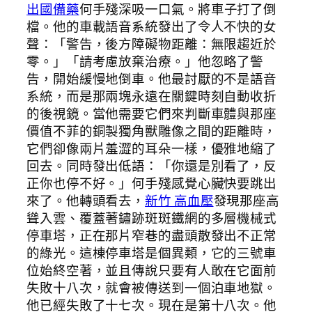
出國備藥
何手殘深吸一口氣。將車子打了倒
檔。他的車載語音系統發出了令人不快的女
聲：「警告，後方障礙物距離：無限趨近於
零。」「請考慮放棄治療。」他忽略了警
告，開始緩慢地倒車。他最討厭的不是語音
系統，而是那兩塊永遠在關鍵時刻自動收折
的後視鏡。當他需要它們來判斷車體與那座
價值不菲的銅製獨角獸雕像之間的距離時，
它們卻像兩片羞澀的耳朵一樣，優雅地縮了
回去。同時發出低語：「你還是別看了，反
正你也停不好。」何手殘感覺心臟快要跳出
來了。他轉頭看去，
新竹 高血壓
發現那座高
聳入雲、覆蓋著鏽跡斑斑鐵網的多層機械式
停車塔，正在那片窄巷的盡頭散發出不正常
的綠光。這棟停車塔是個異類，它的三號車
位始終空著，並且傳說只要有人敢在它面前
失敗十八次，就會被傳送到一個泊車地獄。
他已經失敗了十七次。現在是第十八次。他