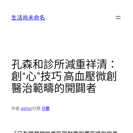
跳
至
生活尚未命名
主
要
內
容
孔森和診所減重祥清：
創“心”技巧 高血壓微創
醫治範疇的開闢者
作者:
admin
分類:
分數