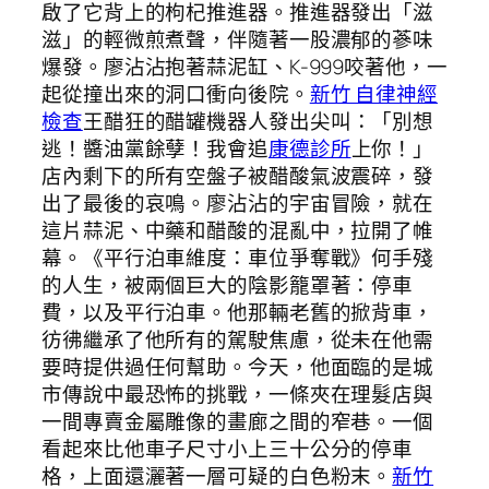
啟了它背上的枸杞推進器。推進器發出「滋
滋」的輕微煎煮聲，伴隨著一股濃郁的蔘味
爆發。廖沾沾抱著蒜泥缸、K-999咬著他，一
起從撞出來的洞口衝向後院。
新竹 自律神經
檢查
王醋狂的醋罐機器人發出尖叫：「別想
逃！醬油黨餘孽！我會追
康德診所
上你！」
店內剩下的所有空盤子被醋酸氣波震碎，發
出了最後的哀鳴。廖沾沾的宇宙冒險，就在
這片蒜泥、中藥和醋酸的混亂中，拉開了帷
幕。《平行泊車維度：車位爭奪戰》何手殘
的人生，被兩個巨大的陰影籠罩著：停車
費，以及平行泊車。他那輛老舊的掀背車，
彷彿繼承了他所有的駕駛焦慮，從未在他需
要時提供過任何幫助。今天，他面臨的是城
市傳說中最恐怖的挑戰，一條夾在理髮店與
一間專賣金屬雕像的畫廊之間的窄巷。一個
看起來比他車子尺寸小上三十公分的停車
格，上面還灑著一層可疑的白色粉末。
新竹