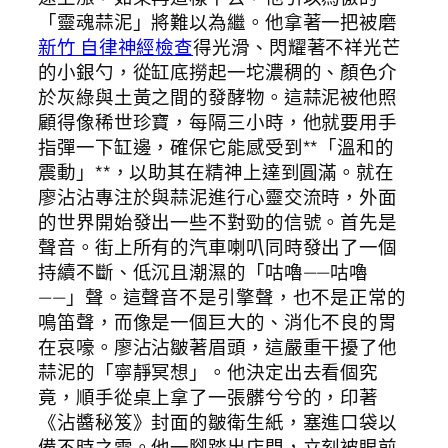
「靈魂蒜泥」將難以為繼。他拿著一把被磨
新竹 自律神經檢查
得光滑、閃耀著不祥光芒
的小銀勺，從缸底撈起一坨濃稠的、顏色介
於灰綠與土黃之間的發酵物。這蒜泥被他照
顧得像稀世珍寶，每隔三小時，他就要用手
指彈一下缸邊，確保它能感受到**「溫和的
震動」**，以助其在精神上達到圓滿。就在
廖沾沾專注於與蒜泥進行心靈交流時，外面
的世界開始發出一些不對勁的信號。首先是
聲音。街上所有的汽車喇叭同時發出了一個
持續不斷、低沉且潮濕的「咕嚕——咕嚕
——」聲。這聲音不是引擎聲，也不是正常的
鳴笛聲，而像是一個巨大的、消化不良的胃
在哀嚎。廖沾沾皺著眉頭，這嚴重干擾了他
蒜泥的「寧靜冥想」。他決定出去看個究
竟，順手從桌上拿了一張髒兮兮的，印著
《沾醬秘笈》封面的皺衛生紙，塞進口袋以
備不時之需。他一腳踏出店門，立刻被眼前