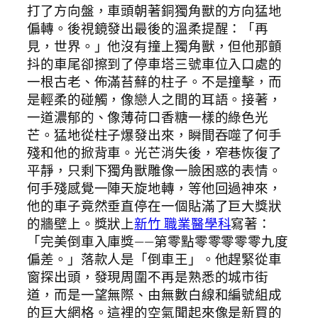
打了方向盤，車頭朝著銅獨角獸的方向猛地
偏轉。後視鏡發出最後的溫柔提醒：「再
見，世界。」他沒有撞上獨角獸，但他那顫
抖的車尾卻擦到了停車塔三號車位入口處的
一根古老、佈滿苔蘚的柱子。不是撞擊，而
是輕柔的碰觸，像戀人之間的耳語。接著，
一道濃郁的、像薄荷口香糖一樣的綠色光
芒。猛地從柱子爆發出來，瞬間吞噬了何手
殘和他的掀背車。光芒消失後，窄巷恢復了
平靜，只剩下獨角獸雕像一臉困惑的表情。
何手殘感覺一陣天旋地轉，等他回過神來，
他的車子竟然垂直停在一個貼滿了巨大獎狀
的牆壁上。獎狀上
新竹 職業醫學科
寫著：
「完美倒車入庫獎——第零點零零零零零九度
偏差。」落款人是「倒車王」。他趕緊從車
窗探出頭，發現周圍不再是熟悉的城市街
道，而是一望無際、由無數白線和編號組成
的巨大網格。這裡的空氣聞起來像是新買的