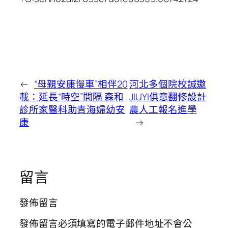
←
“母親安康慢車”相伴20
河北多個院校誠邀
載：延長“時空”間隔 森和
JIUYI俱意翻修設計
診所家醫科助青海婦幼安
農人工報名進學
康
→
留言
發佈留言
發佈留言必須填寫的電子郵件地址不會公