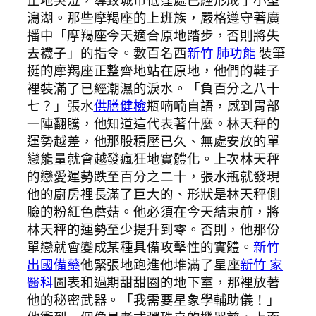
止地哭泣，導致城市低窪處已經形成了小型
潟湖。那些摩羯座的上班族，嚴格遵守著廣
播中「摩羯座今天適合原地踏步，否則將失
去襪子」的指令。數百名西
新竹 肺功能
裝筆
挺的摩羯座正整齊地站在原地，他們的鞋子
裡裝滿了已經潮濕的淚水。「負百分之八十
七？」張水
供膳健檢
瓶喃喃自語，感到胃部
一陣翻騰，他知道這代表著什麼。林天秤的
運勢越差，他那股積壓已久、無處安放的單
戀能量就會越發瘋狂地實體化。上次林天秤
的戀愛運勢跌至百分之二十，張水瓶就發現
他的廚房裡長滿了巨大的、形狀是林天秤側
臉的粉紅色蘑菇。他必須在今天結束前，將
林天秤的運勢至少提升到零。否則，他那份
單戀就會變成某種具備攻擊性的實體。
新竹
出國備藥
他緊張地跑進他堆滿了星座
新竹 家
醫科
圖表和過期甜甜圈的地下室，那裡放著
他的秘密武器。「我需要星象學輔助儀！」