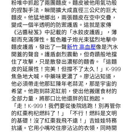
粉堆中抓起了兩團麵皮。麵皮被他用氣功般
的捏製手法，瞬間擴大成直徑三公尺的巨大
麵皮。他猛地擲出，兩張麵皮在空中交疊，
變成一個半透明的防禦護盾。這就是家傳
《沾醬秘笈》中記載的「水餃皮護盾」，薄
韌而充滿彈性。藍色離子炮光束猛烈地擊中
麵皮護盾，發出了一聲
新竹 高血壓
像是汽水
開蓋的聲音。護盾劇烈震動，但奇蹟般地擋
住了攻擊，只是散發出濃郁的麵香。「這麵
皮的延展性！完美！但撐不了太久！」K-999
焦急地大喊，中藥味更濃了。廖沾沾知道，
他必須帶走他那缸陳年老蒜泥，那是宇宙的
希望。他跑到蒜泥缸前，使出他搬運食材的
全部力量，將那口比他還胖的缸抱起。
「走！K-999！我們要從後院逃跑！別再管你
的紅棗枸杞燃料了！」「不行！燃料是文明
的基礎！沒了紅棗我飛不遠！」吉娃娃特務
抗議。它用小嘴咬住廖沾沾的衣領，同時開