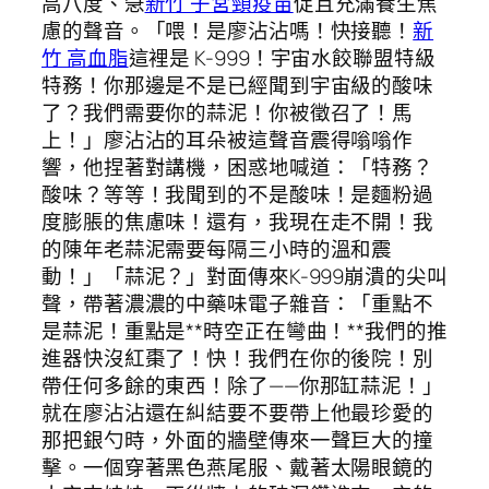
高八度、急
新竹 子宮頸疫苗
促且充滿養生焦
慮的聲音。「喂！是廖沾沾嗎！快接聽！
新
竹 高血脂
這裡是 K-999！宇宙水餃聯盟特級
特務！你那邊是不是已經聞到宇宙級的酸味
了？我們需要你的蒜泥！你被徵召了！馬
上！」廖沾沾的耳朵被這聲音震得嗡嗡作
響，他捏著對講機，困惑地喊道：「特務？
酸味？等等！我聞到的不是酸味！是麵粉過
度膨脹的焦慮味！還有，我現在走不開！我
的陳年老蒜泥需要每隔三小時的溫和震
動！」「蒜泥？」對面傳來K-999崩潰的尖叫
聲，帶著濃濃的中藥味電子雜音：「重點不
是蒜泥！重點是**時空正在彎曲！**我們的推
進器快沒紅棗了！快！我們在你的後院！別
帶任何多餘的東西！除了——你那缸蒜泥！」
就在廖沾沾還在糾結要不要帶上他最珍愛的
那把銀勺時，外面的牆壁傳來一聲巨大的撞
擊。一個穿著黑色燕尾服、戴著太陽眼鏡的