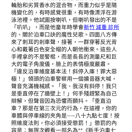
輪胎和劣質香水的混合物，而重力似乎是隨
機變化的，有時感覺很重，有時像漂浮在游
泳池裡。他試圖按喇叭，但喇叭發出的不是
「叭叭」，而是他童年時學會
新竹 減重 診所
的、關於泊車口訣的魔性兒歌。四面八方傳
來了刺耳的剎車聲，接著，一群穿著反光背
心和戴著白色安全帽的人朝他衝來。這些人
手裡拿的不是警棍，而是長長的測量尺和巨
大的電子角度儀，臉上的表情極度嚴肅。
「違反泊車維度基本法！斜停入庫！罪大惡
極！」領頭的泊車警察用一個擴音器大喊，
聲音充滿機械感。「我、我沒有斜停！我只
是垂直停在了牆壁上！」何手殘趕緊為自己
辯解，但聲音因為恐懼而顫抖。「垂直泊
車？那是在第三次元的行為，在這裡，你的
車體與停車線的夾角是——八十九點七度！按
照維度法則，你必須接受懲罰！」懲罰的內
容是：無限次觀看一部名為**《新手泊車七