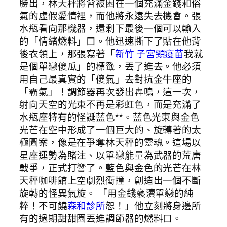
勝出，林天秤將會被困在一個充滿金錢和俗
氣的虛假愛情裡，而他將永遠失去機會。張
水瓶看向那機器，還剩下最後一個可以輸入
的「情緒燃料」口。他迅速撕下了貼在他背
後衣領上，那張寫著「
新竹 子宮頸疫苗
我就
是個單戀傻瓜」的標籤，丟了進去。他必須
用自己最真實的「傻氣」去對抗金牛座的
「霸氣」！調節器再次發出轟鳴，這一次，
射向天空的光束不再是彩虹色，而是充滿了
水瓶座特有的怪誕藍色**。藍色光束與金色
光芒在空中形成了一個巨大的、旋轉著的太
極圖案，像是在爭奪林天秤的靈魂。這場以
星座運勢為賭注、以單戀能量為武器的荒唐
戰爭，正式打響了。藍色與金色的光芒在林
天秤咖啡館上空劇烈衝撞，創造出一個不斷
旋轉的怪異氣旋。 「用金錢褻瀆單戀的純
粹！不可饒
森和診所
恕！」他立刻將身邊所
有的過期甜甜圈丟進調節器的燃料口。