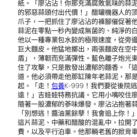
紙。「廖沾沾！你那充滿腐敗氣味的蒜
的邪惡蒜頭付出代價！」醋罐機器人的頂
爪子，一把抓住了廖沾沾的褲腳催促著
蒜泥在零點一秒內變成無菌的、純淨的
他以一種專業包水餃的極限速度，從旁
巨大麵皮。他猛地擲出，兩張麵皮在空
盾」，薄韌而充滿彈性。藍色離子炮光
住了攻擊，只是散發出濃郁的麵香。「這
道，他必須帶走他那缸陳年老蒜泥，那
起。「走！
包養
K-999！我們要從後
遠！」吉娃娃特務抗議。它用小嘴咬住
隨著一股濃郁的蔘味爆發。廖沾沾抱著蒜
「別想逃！醬油黨餘孽！我會追上你！
這片蒜泥、中藥和醋酸的混亂中，拉開
費，以及平行泊車。他那輛老舊的掀背