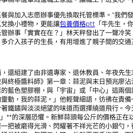
區餐與加入志愿辦事優先換取托管標準。“我們
以兌換小禮物，更能讓
包養價格ptt
「牛先生，
托管辦事「實實在在？」林天秤發出了一聲冷笑
多介入孩子的生長，有用增進了親子間的交通
面，還組建了由非遺專家、退休教員、年夜先生
餃與終極醬料師》第一章：蒜泥與末日預兆廖沾
棄的藍色塑膠棚，與「宇宙」或「中心」這兩個
夠靈動，我的蒜泥。」他輕聲細語，彷彿在責備
合著鐵鏽與淡淡絕望的味道而選擇繞道飛行。今
症」**的深層恐懼。新鮮蒜頭每公斤的價格正
著一把被磨得光滑、閃耀著不祥光芒的小銀勺，