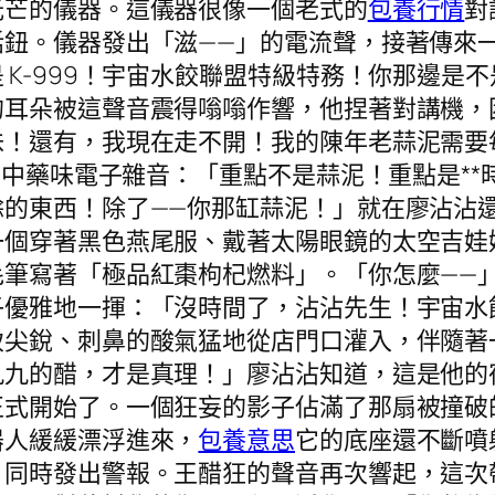
光芒的儀器。這儀器很像一個老式的
包養行情
對
話鈕。儀器發出「滋——」的電流聲，接著傳來
 K-999！宇宙水餃聯盟特級特務！你那邊是
的耳朵被這聲音震得嗡嗡作響，他捏著對講機，
味！還有，我現在走不開！我的陳年老蒜泥需要
的中藥味電子雜音：「重點不是蒜泥！重點是**
餘的東西！除了——你那缸蒜泥！」就在廖沾沾
一個穿著黑色燕尾服、戴著太陽眼鏡的太空吉娃
筆寫著「極品紅棗枸杞燃料」。「你怎麼——」廖
子優雅地一揮：「沒時間了，沾沾先生！宇宙水
致尖銳、刺鼻的酸氣猛地從店門口灌入，伴隨著
九九的醋，才是真理！」廖沾沾知道，這是他的
正式開始了。一個狂妄的影子佔滿了那扇被撞破
器人緩緩漂浮進來，
包養意思
它的底座還不斷噴
，同時發出警報。王醋狂的聲音再次響起，這次