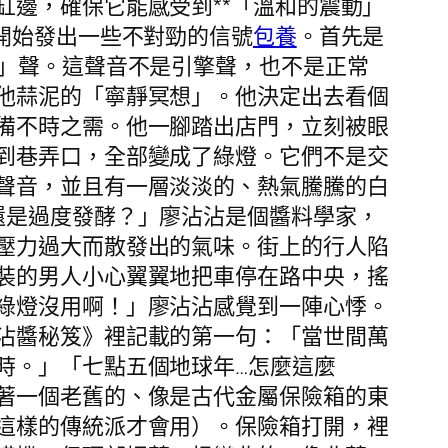
邊，確保它能感受到**「溫和的震動」
開始發出一些不對勁的信號
包養
。首先是
—」聲。這聲音不是引擎聲，也不是正常
他蒜泥的「寧靜冥想」。他決定出去看個
備不時之需。他一腳踏出店門，立刻被眼
到巷弄口，全部變成了綠燈。它們不是交
聲音，並且有一層淡淡的、熱氣騰騰的白
還是過度發酵？」廖沾沾是個醬料學家，
壓力過大而散發出的氣味。街上的行人陷
裝的男人小心翼翼地把車停在路中央，搖
綠燈沒用啊！」廖沾沾感覺到一陣心悸。
沾醬秘笈》裡記載的第一句：「當世間萬
時。」「七點五個地球年…怎麼這麼
著一個老舊的、像是古代金屬保險箱的東
這樣的傳統派才會用）。保險箱打開，裡