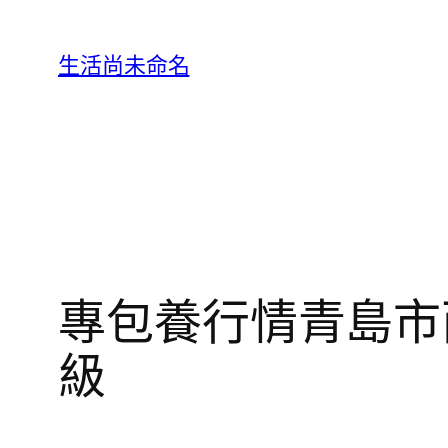
跳
至
生活尚未命名
主
要
內
容
專包養行情青島市
級