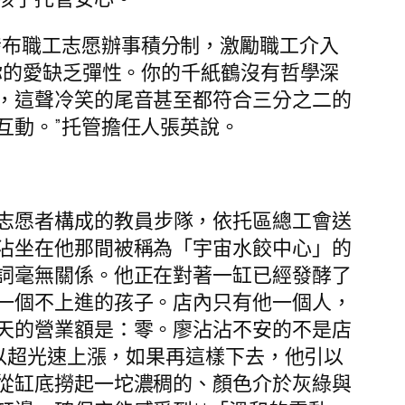
發布職工志愿辦事積分制，激勵職工介入
你的愛缺乏彈性。你的千紙鶴沒有哲學深
，這聲冷笑的尾音甚至都符合三分之二的
互動。”托管擔任人張英說。
志愿者構成的教員步隊，依托區總工會送
沾坐在他那間被稱為「宇宙水餃中心」的
詞毫無關係。他正在對著一缸已經發酵了
一個不上進的孩子。店內只有他一個人，
天的營業額是：零。廖沾沾不安的不是店
在以超光速上漲，如果再這樣下去，他引以
從缸底撈起一坨濃稠的、顏色介於灰綠與