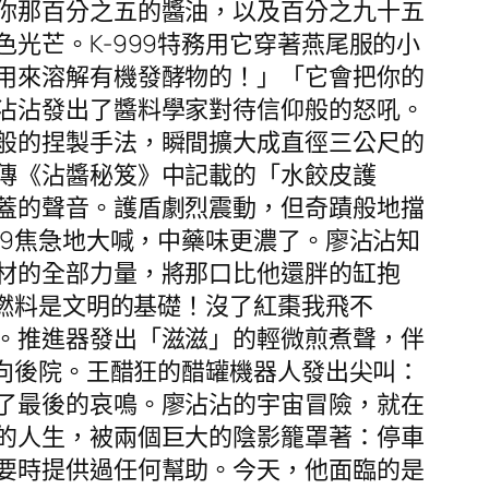
你那百分之五的醬油，以及百分之九十五
光芒。K-999特務用它穿著燕尾服的小
用來溶解有機發酵物的！」「它會把你的
沾沾發出了醬料學家對待信仰般的怒吼。
般的捏製手法，瞬間擴大成直徑三公尺的
傳《沾醬秘笈》中記載的「水餃皮護
蓋的聲音。護盾劇烈震動，但奇蹟般地擋
99焦急地大喊，中藥味更濃了。廖沾沾知
材的全部力量，將那口比他還胖的缸抱
！燃料是文明的基礎！沒了紅棗我飛不
。推進器發出「滋滋」的輕微煎煮聲，伴
衝向後院。王醋狂的醋罐機器人發出尖叫：
了最後的哀鳴。廖沾沾的宇宙冒險，就在
的人生，被兩個巨大的陰影籠罩著：停車
要時提供過任何幫助。今天，他面臨的是