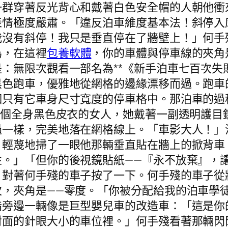
一群穿著反光背心和戴著白色安全帽的人朝他衝
表情極度嚴肅。「違反泊車維度基本法！斜停入
我沒有斜停！我只是垂直停在了牆壁上！」何手
為，在這裡
包養軟體
，你的車體與停車線的夾角
：無限次觀看一部名為**《新手泊車七百次失
黑色跑車，優雅地從網格的邊緣漂移而過。跑車
個只有它車身尺寸寬度的停車格中。那泊車的過
一個全身黑色皮衣的女人，她戴著一副透明護目
過一樣，完美地落在網格線上。「車影大人！」
，輕蔑地掃了一眼他那輛垂直貼在牆上的掀背車
性。」「但你的後視鏡貼紙——『永不放棄』，
，對著何手殘的車子按了一下。何手殘的車子從
次，夾角是——零度。「你被分配給我的泊車學
指旁邊一輛像是巨型嬰兒車的改造車：「這是你
對面的針眼大小的車位裡。」何手殘看著那輛閃