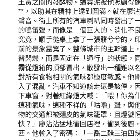
土黃之間的發酵物。這蒜泥被他照顧得像
**，以助其在精神上達到圓滿。就在廖
聲音。街上所有的汽車喇叭同時發出了一
的鳴笛聲，而像是一個巨大的、消化不
究竟，順手從桌上拿了一張髒兮兮的，
前的景象震驚了。整條城市的主幹道上
替閃爍，而是固定在「通行」的狀態，
霧從燈箱的頂部冒出，散發出一種難以
對所有食物相關的氣味都極度敏感。他
入了混亂。汽車不知道該走還是該停，
下車窗，對著紅綠燈大喊：「喂！你為
這種氣味，這種不祥的「咕嚕」聲，與
物的交通都被麵皮的氣味籠罩，且燈號
快？」廖沾沾猛地衝回店裡，衝到後廚
西。他輸入了密碼：「一醬二醋三油四