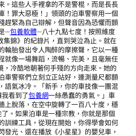
來。這些人手裡拿的不是警棍，而是長長
庫！罪大惡極！」領頭的泊車警察用一個
殘趕緊為自己辯解，但聲音因為恐懼而顫
是—
包養軟體
—八十九點七度！按照維度
敗集錦》的紀錄片，直到哭泣為止。就在
的輪胎發出令人陶醉的摩擦聲，它以一種
程就像一場舞蹈，流暢、完美，且毫無任
鏡，冷酷地朝著何手殘的方向走來。她的
泊車警察們立刻立正站好，連測量尺都顫
，語氣冰冷。「新手，你的車技像一團混
讓我看到了
包養網
一絲愚蠢的勇氣。」車
牆上脫落，在空中旋轉了一百八十度，穩
徒了。如果泊車是一種宗教，你就是那個
的訓練工具，從現在開始，你得學會如何
閃發光、還在播放《小星星》的嬰兒車，