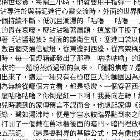
稀世珍寶，每隔三小時，他就要用手指彈一下缸
沾沾專注於與蒜泥進行心靈交流時，外面的世界
個持續不斷、低沉且潮濕的「咕嚕——咕嚕—
良的胃在哀嚎。廖沾沾皺著眉頭，這嚴重干擾了
印著《沾醬秘笈》封面的皺衛生紙，塞進口袋以
，數百個交通信號燈，從東邊到西邊，從高架橋
同時，每一個燈箱都發出了那種「咕嚕咕嚕」的
名狀的——麵粉蒸煮過頭的氣味。「麵粉焦慮？
聞出來了，這是一種只有在極度巨大的麵團因為
因為無論從哪個方向看，都是綠燈。一個穿著西
什麼咕嚕咕嚕？你倒是紅一下啊！我要向左轉！
他兒時聽到的家傳預言不謀而合。他想起家傳《
恒綠、聲如湯沸時，便是宇宙水餃臨界點到來之
，打開了一個藏在舊冰櫃後面的暗門。暗門裡放
辣五蒜泥」（這是醬料界的基礎公式，只有像他