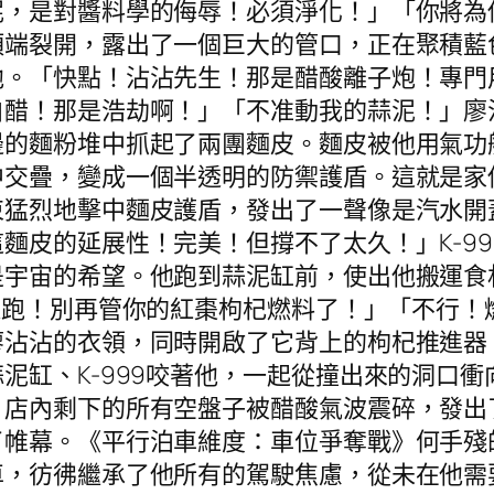
泥，是對醬料學的侮辱！必須淨化！」「你將為
端裂開，露出了一個巨大的管口，正在聚積藍色
他。「快點！沾沾先生！那是醋酸離子炮！專門
白醋！那是浩劫啊！」「不准動我的蒜泥！」廖
邊的麵粉堆中抓起了兩團麵皮。麵皮被他用氣功
中交疊，變成一個半透明的防禦護盾。這就是家
束猛烈地擊中麵皮護盾，發出了一聲像是汽水開
麵皮的延展性！完美！但撐不了太久！」K-9
是宇宙的希望。他跑到蒜泥缸前，使出他搬運食
院逃跑！別再管你的紅棗枸杞燃料了！」「不行
廖沾沾的衣領，同時開啟了它背上的枸杞推進器
泥缸、K-999咬著他，一起從撞出來的洞口
」店內剩下的所有空盤子被醋酸氣波震碎，發出
了帷幕。《平行泊車維度：車位爭奪戰》何手殘
車，彷彿繼承了他所有的駕駛焦慮，從未在他需