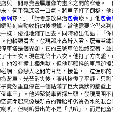
髮店與一間專賣金屬雕像的畫廊之間的窄巷。一
粉末。何手殘深吸一口氣。將車子打了倒檔。他
包養網
零。」「請考慮放棄治
包養
療。」他
包養
關鍵時刻自動收折的後視鏡。當他需要它們來判
朵一樣，優雅地縮了回去。同時發出低語：「你
了。他轉頭看去，發現那座高聳入雲、覆蓋著鏽
棟停車塔是個異類，它的三號車位始終空著，並
敗了十七次。現在是第十八次。他打了方向盤，
。」他沒有撞上獨角獸，但他那顫抖的車尾卻擦
的碰觸，像戀人之間的耳語。接著，一道濃郁的
的掀背車。光芒消失後，窄巷恢復了平靜，只剩
車子竟然垂直停在一個貼滿了巨大獎狀的牆壁上
「倒車王」。他趕緊從車窗探出頭，發現周圍不
的空氣聞起來像是新買的輪胎和劣質香水的混合
按喇叭，但喇叭發出的不是「叭叭」，而是他童