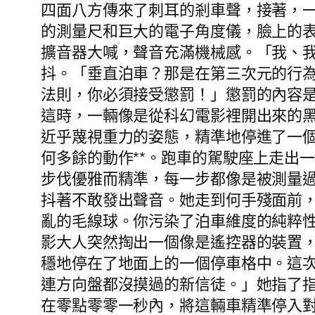
四面八方傳來了刺耳的剎車聲，接著，
的測量尺和巨大的電子角度儀，臉上的
擴音器大喊，聲音充滿機械感。「我、
抖。「垂直泊車？那是在第三次元的行
法則，你必須接受懲罰！」懲罰的內容是
這時，一輛像是從科幻電影裡開出來的
近乎蔑視重力的姿態，精準地停進了一
何多餘的動作**。跑車的駕駛座上走出
步伐優雅而精準，每一步都像是被測量
抖著不敢發出聲音。她走到何手殘面前
亂的毛線球。你污染了泊車維度的純粹
影大人突然掏出一個像是遙控器的裝置
穩地停在了地面上的一個停車格中。這
連方向盤都沒摸過的新信徒。」她指了
在零點零零一秒內，將這輛車精準停入