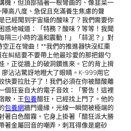
講機，但頂部插著一根彎曲的、像韭菜一
一陣高八度、急促且充滿養生焦慮的聲
不是已經聞到宇宙級的酸味了？我們需要你
困惑地喊道：「特務？酸味？等等！我聞
每隔三小時的溫和震動！」「蒜泥？」對
時空正在彎曲！**我們的推進器快沒紅棗
還在糾結要不要帶上他最珍愛的那把銀勺
娃，正從牆上的破洞鑽進來。它的背上揹
沾沾驚訝地瞪大了眼睛。K-999用它
餃快要拉肚子了！我們必須在你被醋酸離
一個狂妄自大的電子音效：「警告！這裡
宿敵，王
包養
醋狂，已經找上門了。他的
的
包養網
牆門邊緣，光線一瞬間被極端的
射著白色醋霧。它身上掛著「醋狂派大勝
帶著金屬回音的嘲弄，刺耳得像是磨砂