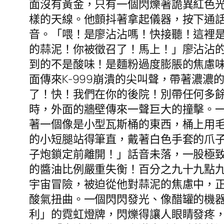
面沒有黃金，只有一個閃爍著詭異紅色
樣的天線。他顫抖著拿起儀器，按下通
音。「喂！是廖沾沾嗎！快接聽！這裡是
的蒜泥！你被徵召了！馬上！」廖沾沾
到的不是酸味！是麵粉過度膨脹的焦慮
面傳來K-999崩潰的尖叫聲，帶著濃濃
了！快！我們在你的後院！別帶任何多
時，外面的牆壁傳來一聲巨大的撞擊。
著一個像是小型瓦斯桶的東西，桶上用毛
的小短腿站得筆直，戴著白色手套的爪
子炮鎖定前離開！」話音未落，一股極
的醬油比例嚴重失衡！百分之九十九點
宇宙冒險，被迫從他對蒜泥的焦慮中，
酸氣扭曲。一個閃閃發光、像醋罐的機
利」的霓虹燈牌，閃爍得讓人眼睛發疼