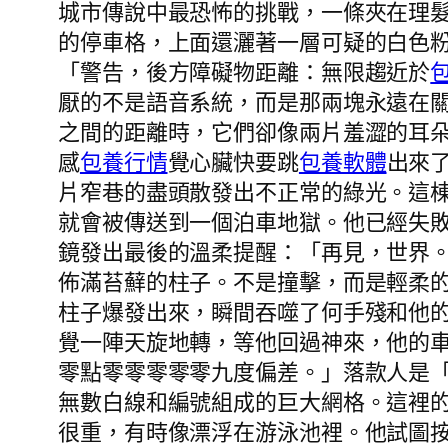
城市傳說中最恐怖的挑戰，一條夾在理
的停車格，上面還灑著一層可疑的白色
「警告，後方障礙物距離：無限趨近於
厭的不是語音系統，而是那兩塊永遠在
之間的距離時，它們卻像兩片羞澀的耳
感
包養行情
覺心臟快要跳
包養軟體
出來
片窄巷的盡頭散發出不正常的綠光。這
就會被傳送到一個泊車地獄。他已經失
鏡發出最後的溫柔提醒：「再見，世界
佈滿苔蘚的柱子。不是撞擊，而是輕柔
柱子爆發出來，瞬間吞噬了何手殘和他
覺一陣天旋地轉，等他回過神來，他的
零點零零零零零九度偏差。」落款人是
無數白線和編號組成的巨大網格。這裡
很重，有時像漂浮在游泳池裡。他試圖