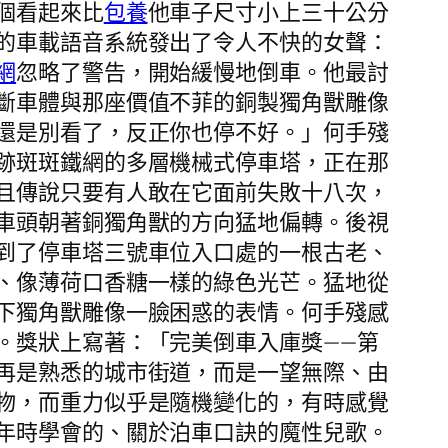
個看起來比
包養
他車子尺寸小上三十公分
的車載語音系統發出了令人不快的女聲：
網
忽略了警告，開始緩慢地倒車。他最討
斷車體與那座價值不菲的銅製獨角獸雕像
還是別看了，反正你也停不好。」何手殘
跡斑斑鐵網的多層機械式停車塔，正在那
且傳說只要有人敢在它面前失敗十八次，
車頭朝著銅獨角獸的方向猛地偏轉。後視
到了停車塔三號車位入口處的一根古老、
、像薄荷口香糖一樣的綠色光芒。猛地從
下獨角獸雕像一臉困惑的表情。何手殘感
。獎狀上寫著：「完美倒車入庫獎——第
再是熟悉的城市街道，而是一望無際、由
物，而重力似乎是隨機變化的，有時感覺
年時學會的、關於泊車口訣的魔性兒歌。