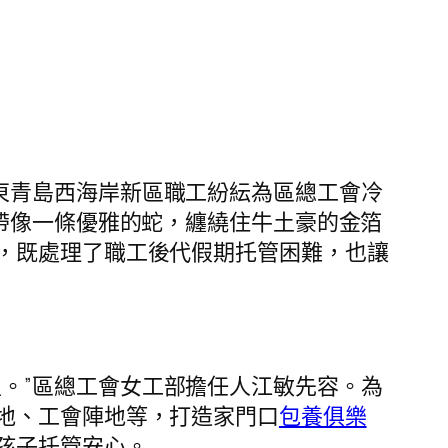
東青島西海岸新區職工紛紜為區總工會冷
帶像一條優雅的蛇，纏繞住牛土豪的金箔
，既處理了職工後代假期托管困難，也讓
。”區總工會女工部擔任人江敏先容。為
地、工會陣地等，打造家門口
包養俱樂
孩子托管安心。