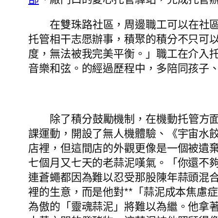
在雙珠路社區，周邊職工可以在社
托管相干志愿辦事，積聚的積分不只可
度，無法被我完美平衡。」職工在介入
音樂和弦。的經過歷程中，多陪同孩子、
除了積分鼓勵機制，在機動托管方
課運動，開設了無人機體驗、《宇宙水
店裡，但這間店的外觀更像是一個被遺
七個月又七天的老蒜泥嘆氣。「你還不
連蒼蠅都因為難以忍受那股陳年蒜頭混
裡的生意，而是他對**「蒜泥成本焦慮
為傲的「靈魂蒜泥」將難以為繼。他拿