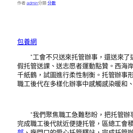
作者:
admin
分類:
分數
包養網
“工會不只送來托管辦事，還送來了
假托管送課、送志愿者運動點贊。西海岸
千紙鶴，試圖進行柔性制衡。托管辦事
職工後代在多樣化辦事中感觸感染暖和
“我們聚焦職工急難愁盼，把托管辦
完成職工後代就近便捷托管，區總工會
部
、廠門口的愛心托管驛站，完成托管