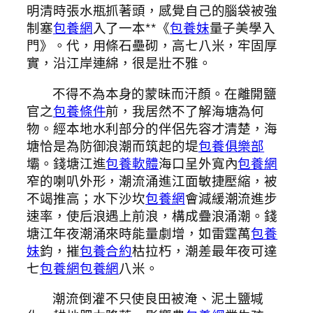
明清時張水瓶抓著頭，感覺自己的腦袋被強
制塞
包養網
入了一本**《
包養妹
量子美學入
門》。代，用條石壘砌，高七八米，牢固厚
實，沿江岸連綿，很是壯不雅。
不得不為本身的蒙昧而汗顏。在離開鹽
官之
包養條件
前，我居然不了解海塘為何
物。經本地水利部分的伴侶先容才清楚，海
塘恰是為防御浪潮而筑起的堤
包養俱樂部
壩。錢塘江進
包養軟體
海口呈外寬內
包養網
窄的喇叭外形，潮流涌進江面敏捷壓縮，被
不竭推高；水下沙坎
包養網
會減緩潮流進步
速率，使后浪遇上前浪，構成疊浪涌潮。錢
塘江年夜潮涌來時能量劇增，如雷霆萬
包養
妹
鈞，摧
包養合約
枯拉朽，潮差最年夜可達
七
包養網
包養網
八米。
潮流倒灌不只使良田被淹、泥土鹽堿