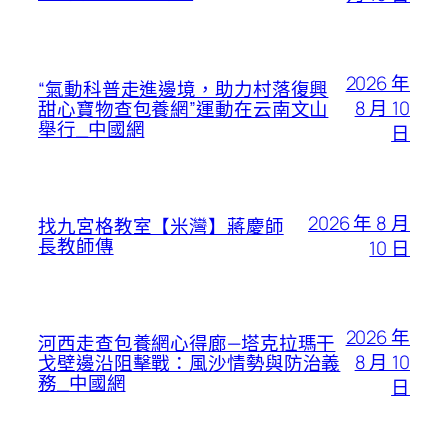
2026 年
“氣動科普走進邊境，助力村落復興
8 月 10
甜心寶物查包養網”運動在云南文山
舉行_中國網
日
2026 年 8 月
找九宮格教室【米灣】蔣慶師
長教師傳
10 日
2026 年
河西走查包養網心得廊—塔克拉瑪干
8 月 10
戈壁邊沿阻擊戰：風沙情勢與防治義
務_中國網
日