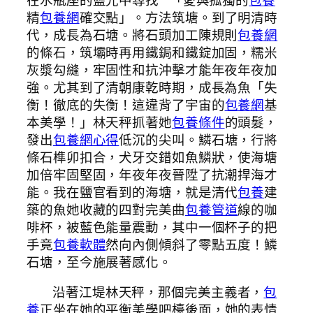
精
包養網
確交點」。方法筑塘。到了明清時
代，成長為石塘。將石頭加工陳規則
包養網
的條石，筑壩時再用鐵鋦和鐵錠加固，糯米
灰漿勾縫，牢固性和抗沖擊才能年夜年夜加
強。尤其到了清朝康乾時期，成長為魚「失
衡！徹底的失衡！這違背了宇宙的
包養網
基
本美學！」林天秤抓著她
包養條件
的頭髮，
發出
包養網心得
低沉的尖叫。鱗石塘，行將
條石榫卯扣合，犬牙交錯如魚鱗狀，使海塘
加倍牢固堅固，年夜年夜晉陞了抗潮捍海才
能。我在鹽官看到的海塘，就是清代
包養
建
築的魚她收藏的四對完美曲
包養管道
線的咖
啡杯，被藍色能量震動，其中一個杯子的把
手竟
包養軟體
然向內側傾斜了零點五度！鱗
石塘，至今施展著感化。
沿著江堤林天秤，那個完美主義者，
包
養
正坐在她的平衡美學吧檯後面，她的表情