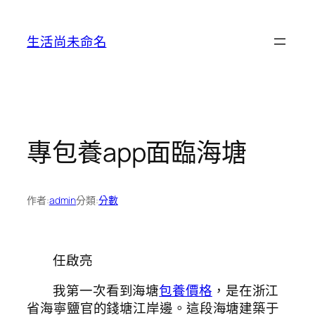
跳
至
生活尚未命名
主
要
內
容
專包養app面臨海塘
作者:
admin
分類:
分數
任啟亮
我第一次看到海塘
包養價格
，是在浙江
省海寧鹽官的錢塘江岸邊。這段海塘建築于