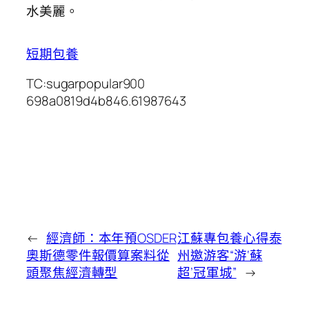
水美麗。
短期包養
TC:sugarpopular900
698a0819d4b846.61987643
←
經濟師：本年預OSDER
江蘇專包養心得泰
奧斯德零件報價算案料從
州邀游客“游‘蘇
頭聚焦經濟轉型
超’冠軍城”
→