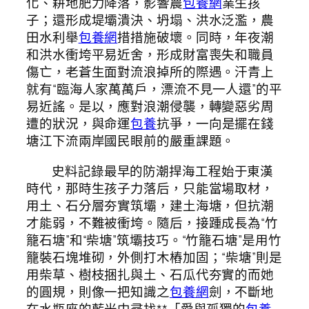
化、耕地肥力降落，影響農
包養網
業生孩
子；還形成堤壩潰決、坍塌、洪水泛濫，農
田水利舉
包養網
措措施破壞。同時，年夜潮
和洪水衝垮平易近舍，形成財富喪失和職員
傷亡，老蒼生面對流浪掉所的際遇。汗青上
就有“臨海人家萬萬戶，漂流不見一人還”的平
易近謠。是以，應對浪潮侵襲，轉變惡劣周
遭的狀況，與命運
包養
抗爭，一向是擺在錢
塘江下流兩岸國民眼前的嚴重課題。
史料記錄最早的防潮捍海工程始于東漢
時代，那時生孩子力落后，只能當場取材，
用土、石分層夯實筑壩，建土海塘，但抗潮
才能弱，不難被衝垮。隨后，接踵成長為“竹
籠石塘”和“柴塘”筑壩技巧。“竹籠石塘”是用竹
籠裝石塊堆砌，外側打木樁加固；“柴塘”則是
用柴草、樹枝捆扎與土、石瓜代夯實的而她
的圓規，則像一把知識之
包養網
劍，不斷地
在水瓶座的藍光中尋找**「愛與孤獨的
包養