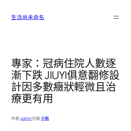
跳
至
生活尚未命名
主
要
內
容
專家：冠病住院人數逐
漸下跌 JIUYI俱意翻修設
計因多數癥狀輕微且治
療更有用
作者:
admin
分類:
分數