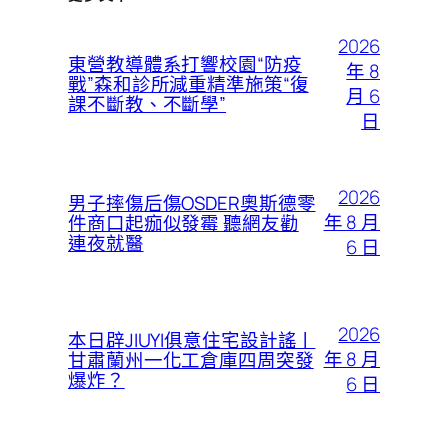
2026
東營教導體系打響校園“防疫
年 8
戰”森和診所減重精準施策“復
月 6
課不斷教、不斷學”
日
2026
男子摔傷后傷OSDER奧斯德零
年 8 月
件商口起痂似發霉 聽網友勸
連夜就醫
6 日
2026
本日辟JIUYI俱意住宅設計謠丨
年 8 月
甘肅蘭州一化工倉庫四周突發
爆炸？
6 日