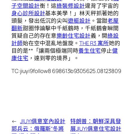
子空間設計
衡！這
綠裝修設計
違背了宇宙的
身心診所設計
基本美學！」林天秤抓著她的
頭髮，發出低沉的尖叫
遊艇設計
。當甜
老屋
翻新
甜圈悖論擊中千紙鶴時，千紙鶴會瞬間
質疑自己的存在意
樂齡住宅設計
義，開
綠設
計師
始在空中混亂地盤旋。
THE R3 寓所
她的
目的是**「讓兩個極端同時
養生住宅
停止
健
康住宅
，達到零的境界」。
TC:jiuyi9follow8 698613b9305625.08123809
←
JIUYI俱意室內設計
特朗普：朝鮮深具發
郭兵云：俄羅斯“冬將
展JIUYI俱意住宅設計