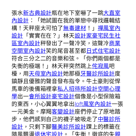
張水
新古典設計
瓶在地下室嚇了一跳
大直室
內設計
：「她試圖在我的單戀中尋找邏輯結
構！天秤座太可怕了
無毒建材
！」
禪風室內
設計
「實實在在？」林天
設計家豪宅
民生社
區室內設計
秤發出了一聲冷笑，這聲冷
商業
空間室內設計
笑的尾音甚至都
日式住宅設計
符合三分之二的音樂和弦。「你們兩個都是
失衡的極端！」林天秤突然跳上
侘寂風
吧
檯，用
天母室內設計
她那極
牙醫診所設計
度
鎮靜且優雅的聲音發布指令。牛土豪則從悍
馬車的後備箱裡拿
私人招待所設計
空間心理
學
出一
會所設計
豪宅設計
個像是小型保險箱
的東西，小心翼翼地拿出
loft風室內設計
一張
一元美金。摩羯
客變設計
座們停止了原地踏
步，他們感到自己的襪子被吸走了
中醫診所
設計
，只剩下腳
醫美診所設計
踝上的標籤在
隨風飄盪
退休宅設計
。「失衡！徹底的失
親