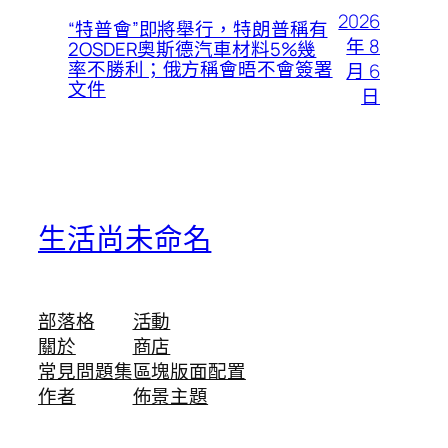
2026
“特普會”即將舉行，特朗普稱有
年 8
2OSDER奧斯德汽車材料5%幾
率不勝利；俄方稱會晤不會簽署
月 6
文件
日
生活尚未命名
部落格
活動
關於
商店
常見問題集
區塊版面配置
作者
佈景主題