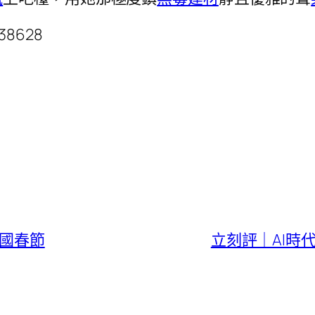
038628
中國春節
立刻評｜AI時