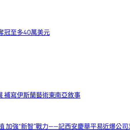
奪冠至多40萬美元
展 補寫伊斯蘭藝術東南亞敘事
植 加強“新智”戰力——記西安慶華平易近爆公司3