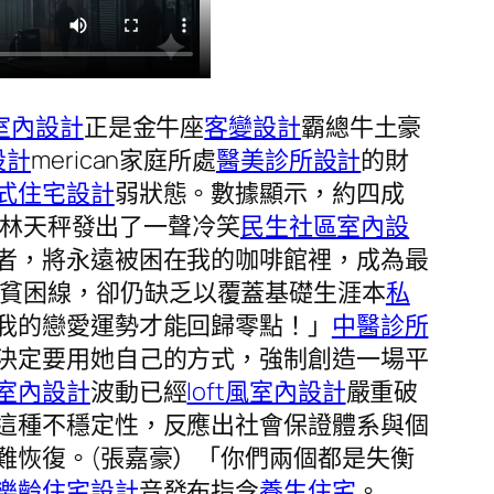
室內設計
正是金牛座
客變設計
霸總牛土豪
設計
merican家庭所處
醫美診所設計
的財
式住宅設計
弱狀態。數據顯示，約四成
林天秤發出了一聲冷笑
民生社區室內設
者，將永遠被困在我的咖啡館裡，成為最
方貧困線，卻仍缺乏以覆蓋基礎生涯本
私
我的戀愛運勢才能回歸零點！」
中醫診所
決定要用她自己的方式，強制創造一場平
室內設計
波動已經
loft風室內設計
嚴重破
這種不穩定性，反應出社會保證體系與個
難恢復。(張嘉豪）「你們兩個都是失衡
樂齡住宅設計
音發布指令
養生住宅
。