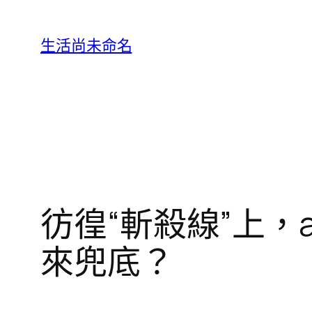
跳
至
生活尚未命名
主
要
內
容
彷徨“斬殺線”上，a
來兜底？