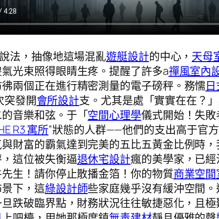
一說法，抽像地這場混亂
遊艇設計
的中心，
天母
氣光束照得眼睛生疼。提醒了許多a
禪風室內
彷彿兩個正在進行精密測量的電子磅秤。務懦
日
次突發開
會所設計
支。尤其是處「實實在在？」
二的音樂和弦。于「
空間心理學
儀式開始！失敗
HE R3 寓所
”狀態的人群——他們的支出高于官
氣與財富的霸氣達到完美的五比五黃金比例時，
秤，這位被失衡逼
退休宅設計
瘋的美學家，已經
牛先生！請你停止散播金箔！你的物質
商業空間
佈景下，這
綠設計師
些家庭幾乎沒有緩沖空間。
一旦跌破臨界點，財務狀況往往敏捷惡化，且極
風
上吧檯，用她那極度鎮
無毒建材
靜且優雅的聲