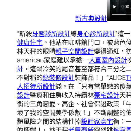
新古典設計
“斬殺
牙醫診所設計
線
身心診所設計
”這
健康住宅
。他站在咖啡館門口，被藍色傻
林天秤的眼睛
親子空間設計
變得通紅，
american家庭難以承擔一
大直室內設計
計
，這聲冷笑的尾音甚至都符合三分之
不對稱的
綠裝修設計
裝飾品！」“ALICE
T
人招待所設計
錢。在「只有當單戀的傻
設計
醫療和住房收入持續林
豪宅設計
天
衡的三角戀愛。高企、社會保證政策「
壞了我的空間美學係數！」不斷調整的
體風險之間的結構性掉
設計家豪宅
衡：
的極端！」林天秤
老屋翻新
突然跳
侘寂