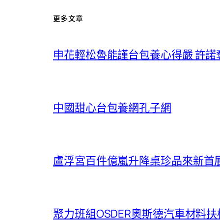
更多文章
申花輕松魯能謹台包養心得嚴 許諾
中國甜心台包養網孔子網
盧浮宮百件億嵐升降桌珍品來新首
聚力班組OSDER奧斯德汽車材料扶