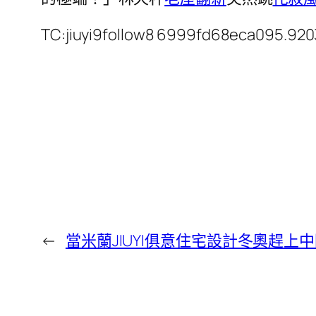
TC:jiuyi9follow8 6999fd68eca095.92
←
當米蘭JIUYI俱意住宅設計冬奧趕上