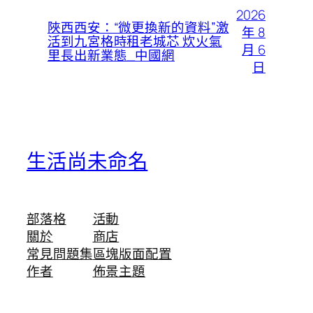
2026
陜西西安：“微更換新的資料”激
年 8
活到九宮格時租老城芯 炊火氣
月 6
里長出新業態_中國網
日
生活尚未命名
部落格
活動
關於
商店
常見問題集
區塊版面配置
作者
佈景主題