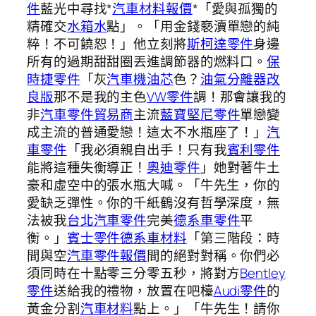
件
藍光中尋找*
汽車材料報價
*「愛與孤獨的
精確交
水箱水
點」。「用金錢褻瀆單戀的純
粹！不可饒恕！」他立刻將
斯柯達零件
身邊
所有的過期甜甜圈丟進調節器的燃料口。
保
時捷零件
「灰
汽車機油芯
色？
油氣分離器改
良版
那不是我的主色
VW零件
調！那會讓我的
非
汽車零件貿易商
主流
藍寶堅尼零件
單戀變
成主流的普通愛戀！這太不水瓶座了！」
汽
車零件
「我必須親自出手！只有我
賓利零件
能將這種失衡導正！
奧迪零件
」她對著牛土
豪和虛空中的張水瓶大喊。「牛先生，你的
愛缺乏彈性。你的千紙鶴沒有哲學深度，無
法被我
台北汽車零件
完美
德系車零件
平
衡。」
賓士零件
德系車材料
「第三階段：時
間與空
汽車零件報價
間的絕對對稱。你們必
須同時在十點零三分零五秒，將對方
Bentley
零件
送給我的禮物，放置在吧檯
Audi零件
的
黃金分割
汽車材料
點上。」「牛先生！請你