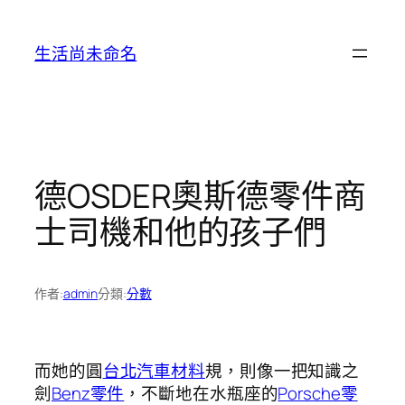
跳
至
生活尚未命名
主
要
內
容
德OSDER奧斯德零件商
士司機和他的孩子們
作者:
admin
分類:
分數
而她的圓
台北汽車材料
規，則像一把知識之
劍
Benz零件
，不斷地在水瓶座的
Porsche零