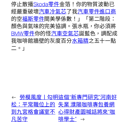
停止散播
Skoda零件
金箔！你的物質波動已
經嚴重破壞
汽車冷氣芯
了我
汽車零件進口商
的空
福斯零件
間美學係數！」「第二階段：
顏色與氣味的完美協調。張水瓶，你必須將
BMW零件
你的怪
汽車空氣芯
誕藍色，調配成
我咖啡館牆壁的灰度百分
水箱精
之五十一點
二。」
←
勞模風度丨勾明
這個“新專門研究”河南好
松：平常職位上的
失業 濮陽咖啡專包養網
到九宮格會議室不
心得財產園喊話將來“咖
凡苦守
啡學士”
→