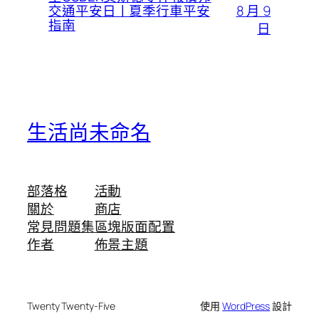
8 月 9
交通平安日丨夏季行車平安
指南
日
生活尚未命名
部落格
活動
關於
商店
常見問題集
區塊版面配置
作者
佈景主題
Twenty Twenty-Five
使用
WordPress
設計