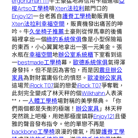
ergohuman 111
牛土豪猛地將信用卡插進咖
亞
梭Artso工學椅
啡
Xten法拉利
館門口的
Enjoy121
一台老舊自
護脊工學椅
動販賣機
Xten法拉利
幸福空間
，販賣機發出痛苦的呻
吟。牛
久坐椅子推薦
土豪則從悍馬車的後備
箱裡拿出一個
綠的系統傢俱
像是小型保險箱
的東西，小心翼翼地拿出一張一元美金。張
水瓶在
幸福空間
地
辦公室系統櫃
下室看到這
一
bestmade工學椅
幕，
歐德系統傢俱
氣得渾
身發抖，但不是因為害怕，而是因
震旦辦公
家具
為對財富庸俗化的憤怒。
歐凌辦公家具
這場荒
iRock T07
誕的戀愛
iRock T07
爭奪戰，
此刻完全變成了林天秤的個
Wilkhahn
人表演
**，一
人體工學椅
場對稱的美學祭典。「你
們兩個都是失衡的極端！
辦公家具
」林天秤
突然跳上吧檯，用她那極度鎮靜
Enjoy121
且優
雅的聲音發布指令。他的單戀不再是
backbone工學椅
浪漫的傻氣，而變
護脊工學