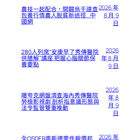
2026 年
農技一起配合，開闢烏干達查
8 月 9
包養行情農人脫貧新途徑_中
國網
日
2026
280人列席“安康早了秀傳醫院
年 8 月
供膳解”講座 把握心腦關節保
養要點
9 日
2026
曝夸克網盤清查海內秀傳醫院
年 8
勞檢影視劇 剖析指意識形態與
月 9
法令監管雙重推動
日
2026 年
全OSDER奧斯德零件報價邦