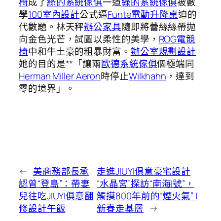
椅
成了
綠的系統傢俱
一道
綠的系統傢俱
被數
學
100室內設計
公式逼
Funte電動升降桌
迫的
代數題。林天秤
辦公家具
隨即將蕾絲絲帶拋
向金色光芒，試圖以柔性的美學，
ROG電競
椅
中和牛土豪的粗暴財富。
辦公室規劃設計
她的目的是**「讓兩
歐德系統傢俱
個極端同
Herman Miller Aeron
時停止
Wilkhahn
，達到
零的境界」。
←
美商務部長承
走進JIUYI俱意豪宅設計
認曾“登島”：帶妻
“水晶宮”探訪“南海I號”，
兒往吃JIUYI俱意翻
觸摸800年前的“煙火氣” |
修設計午飯
新春走基層
→