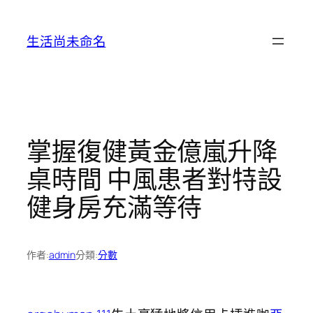
跳
至
生活尚未命名
主
要
內
容
掌握復健黃金億嵐升降
桌時間 中風患者對特設
健身房充滿等待
作者:
admin
分類:
分數