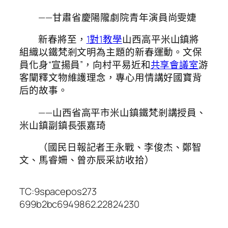
——甘肅省慶陽隴劇院青年演員尚雯婕
新春將至，
1對1教學
山西高平米山鎮將
組織以鐵梵剎文明為主題的新春運動。文保
員化身“宣揚員”，向村平易近和
共享會議室
游
客闡釋文物維護理念，專心用情講好國寶背
后的故事。
——山西省高平市米山鎮鐵梵剎講授員、
米山鎮副鎮長張嘉琦
（國民日報記者王永戰、李俊杰、鄭智
文、馬睿姍、曾亦辰采訪收拾）
TC:9spacepos273
699b2bc6949862.22824230