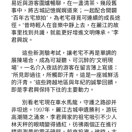
易近與游客圍爐暢聊，在一盞清茶、幾段舊
事中，將古城記憶娓娓道來；一起配合開闢
“百年古宅旅拍”，為老宅尋覓可連續的成長途
徑。“昔時輕人在音樂中靜上去，在麗江的故
事里找到共識，就能更好增進文明傳承。”李
君興說。
這些新測驗考試，讓老宅不再是單調的
展陳場合，成為可凝聽、可沉醉的“文明現
場”。一名介入夜話的游客在留言簿上寫道：
“所見即過往，所觸即汗青，這是一座城鮮活
的汗青。”這些跨越地區與年紀的誠摯回饋，
即是李君興保持下往的主要動力。
別看老宅現在車水馬龍，守護之路卻并
非坦途。1997年，麗江古城申遺勝利，游玩
高潮隨之涌來，李君興家的祖宅吸引不少人
林天秤的眼睛變得通紅，彷彿兩個正在進行
精密測量的電子磅秤。前來投資。彼時，古