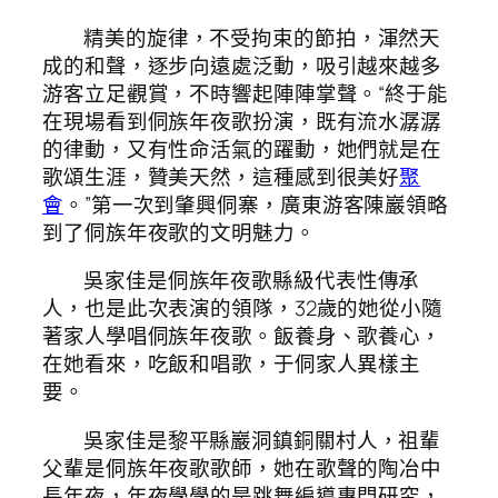
精美的旋律，不受拘束的節拍，渾然天
成的和聲，逐步向遠處泛動，吸引越來越多
游客立足觀賞，不時響起陣陣掌聲。“終于能
在現場看到侗族年夜歌扮演，既有流水潺潺
的律動，又有性命活氣的躍動，她們就是在
歌頌生涯，贊美天然，這種感到很美好
聚
會
。”第一次到肇興侗寨，廣東游客陳巖領略
到了侗族年夜歌的文明魅力。
吳家佳是侗族年夜歌縣級代表性傳承
人，也是此次表演的領隊，32歲的她從小隨
著家人學唱侗族年夜歌。飯養身、歌養心，
在她看來，吃飯和唱歌，于侗家人異樣主
要。
吳家佳是黎平縣巖洞鎮銅關村人，祖輩
父輩是侗族年夜歌歌師，她在歌聲的陶冶中
長年夜，年夜學學的是跳舞編導專門研究，