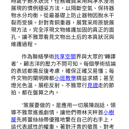
時處于飽水狀況，任務職員采用純凈水浸泡
展現的慣例穩妥方法，以隔斷空氣、保持器
物水分均衡，從最基礎上防止器物因脫水干
裂而受損。針對青銅重器，展覽采用原貌展
現方法，完全浮現文物維護加固的真正的面
孔，讓不雅眾看見文物出土后的本真狀況與
維護過程。
作為聯絡學術
共享空間
界與大眾的“轉譯
者”，顧志洋的壓力不問可知。每個學術結論
的表述都需反復考慮，確保正確又易懂；每
件文物的闡明牌都
小班教學
精益求精；甚至
燈光色溫、展柜反射、不雅眾行
見證
走的節
拍，都在盤算之內。
“策展要做的，是應用一切展陳說話，領
導不雅眾進進劇情，讓他們帶林天秤首
小樹
屋
先將蕾絲絲帶優雅地繫在自己的右手上，
這代表感性的權重。著對汗青的敬畏、對考