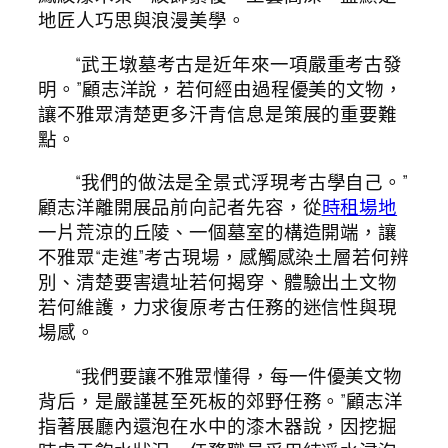
地匠人巧思與浪漫美學。
“武王墩墓考古是近年來一項嚴重考古發
明。”顧志洋說，若何經由過程優美的文物，
讓不雅眾清楚更多汗青信息是策展的重要難
點。
“我們的做法是全景式浮現考古學自己。”
顧志洋離開展品前向記者先容，從
時租場地
一片荒涼的丘陵、一個墓室的構造開端，讓
不雅眾“走進”考古現場，感觸感染土層若何辨
別、清楚要害遺址若何揭穿、體驗出土文物
若何維護，力求復原考古任務的迷信性與現
場感。
“我們要讓不雅眾懂得，每一件優美文物
背后，是嚴謹甚至死板的郊野任務。”顧志洋
指著展廳內還泡在水中的漆木器說，因挖掘