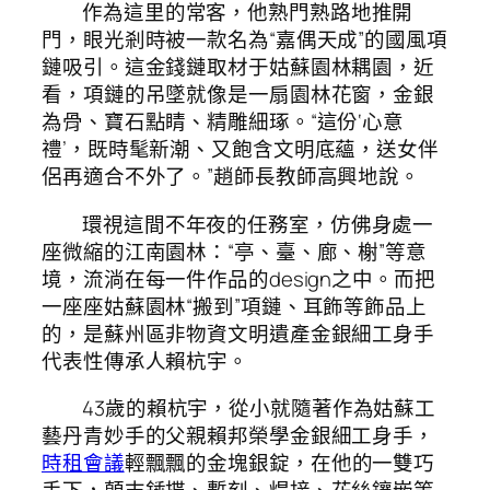
作為這里的常客，他熟門熟路地推開
門，眼光剎時被一款名為“嘉偶天成”的國風項
鏈吸引。這金錢鏈取材于姑蘇園林耦園，近
看，項鏈的吊墜就像是一扇園林花窗，金銀
為骨、寶石點睛、精雕細琢。“這份‘心意
禮’，既時髦新潮、又飽含文明底蘊，送女伴
侶再適合不外了。”趙師長教師高興地說。
環視這間不年夜的任務室，仿佛身處一
座微縮的江南園林：“亭、臺、廊、榭”等意
境，流淌在每一件作品的design之中。而把
一座座姑蘇園林“搬到”項鏈、耳飾等飾品上
的，是蘇州區非物資文明遺產金銀細工身手
代表性傳承人賴杭宇。
43歲的賴杭宇，從小就隨著作為姑蘇工
藝丹青妙手的父親賴邦榮學金銀細工身手，
時租會議
輕飄飄的金塊銀錠，在他的一雙巧