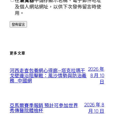
在
瀏覽器
中儲存顯示名稱、電子郵件地址
及個人網站網址，以供下次發佈留言時使
用。
更多文章
2026 年
河西走查包養網心得廊—塔克拉瑪干
8 月 10
戈壁邊沿阻擊戰：風沙情勢與防治義
務_中國網
日
2026 年 8
亞馬爾賽季報銷 預計可參加世界
秀傳醫院體檢杯
月 10 日