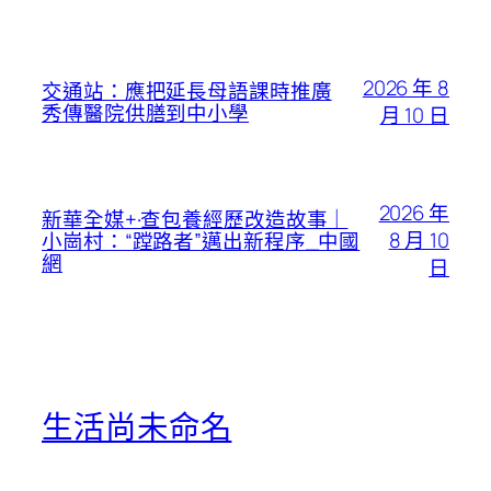
2026 年 8
交通站：應把延長母語課時推廣
秀傳醫院供膳到中小學
月 10 日
2026 年
新華全媒+·查包養經歷改造故事｜
8 月 10
小崗村：“蹚路者”邁出新程序_中國
網
日
生活尚未命名