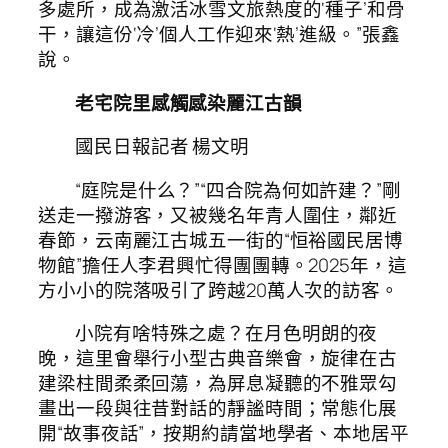
多處所，成為激活冰雪文旅熱度的‘種子’和骨
干，讓這份‘冷’個人工作迎來‘熱’進級。”張鑫
說。
老宅院里感觸感染麗江古韻
國民日報記者 楊文明
“庭院是什么？”“四合院為何如許建？”剛
送走一撥游客，又被幾名年青人圍住，鄰近
春節，云南麗江古城五一街的“恒裕國民居博
物館”擔任人李君興忙得團團轉。2025年，這
方小小的院落吸引了跨越20萬人次的訪客。
小院有啥特殊之處？在月色明朗的夜
晚，這里會舉行小型古典音樂會，旋律在古
建梁柱間柔柔回蕩，為屏息凝聽的不雅眾勾
畫出一段與往昔對話的靜謐時間；常態化展
開“故事夜話”，按期約請當地學者、本地居平