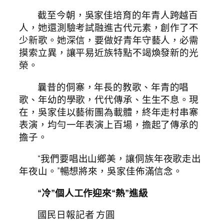
截至今朝，吳家佳培育的年青人跨越百
人，她還測驗考試融進古代元素，創作了不
少新歌。她深信，要做好青年守藝人，必需
摸索立異，讓平易近族特點不竭煥發新的光
榮。
曩昔的侗寨，年長的教歌、年青的唱
歌、年幼的學歌，代代傳承、生生不息。現
在，吳家佳以藝術團為載體，終年走村串寨
表演，均勻一年表演上百場，擔起了傳承的
擔子。
“我們要唱出山鄉美，讓侗族年夜歌走出
年夜山。”暢想將來，吳家佳佈滿信念。
“冷”個人工作迎來“熱”進級
國民日報記者 方圓