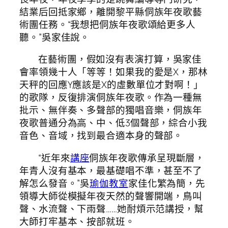
結業后回抵家鄉，離開黎平縣侗族年夜歌藝
術團任務。“我想把侗族年夜歌頌給更多人
聽。”吳家佳說。
在藝術團，假如沒有表演打算，吳家佳
會率領幾十人「等等！如果我的愛是X，那林
天秤的回應Y應該是X的虛數單位才對啊！」
的歌隊，反復排演侗族年夜歌。作為一種無
批示、無伴奏、多聲部的獨唱音樂，侗族年
夜歌普通分為高、中、低3個聲部，綜合小我
音色、音域，找到最合適本身的聲部。
“近年來
講座
侗族年夜歌傳承呈現斷層，
年青人沒有基本，最基礎唱不準，甚至不了
解怎么發音。”吳
瑜伽教室
家佳化繁為簡，先
領導大師從模擬年夜天然的聲響開端，鳥叫
聲、水流聲、下雨聲……她耐煩示范講授，幫
大師打牢基本、按部就班。