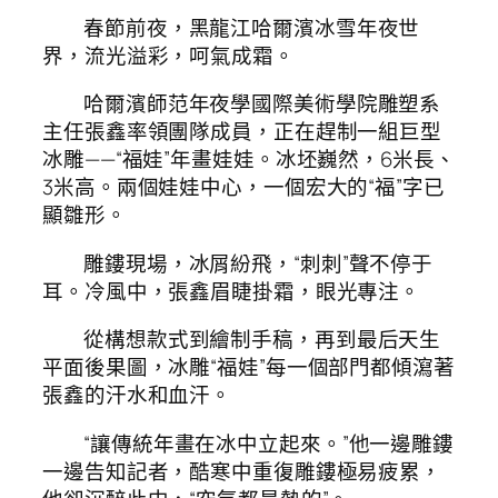
春節前夜，黑龍江哈爾濱冰雪年夜世
界，流光溢彩，呵氣成霜。
哈爾濱師范年夜學國際美術學院雕塑系
主任張鑫率領團隊成員，正在趕制一組巨型
冰雕——“福娃”年畫娃娃。冰坯巍然，6米長、
3米高。兩個娃娃中心，一個宏大的“福”字已
顯雛形。
雕鏤現場，冰屑紛飛，“刺刺”聲不停于
耳。冷風中，張鑫眉睫掛霜，眼光專注。
從構想款式到繪制手稿，再到最后天生
平面後果圖，冰雕“福娃”每一個部門都傾瀉著
張鑫的汗水和血汗。
“讓傳統年畫在冰中立起來。”他一邊雕鏤
一邊告知記者，酷寒中重復雕鏤極易疲累，