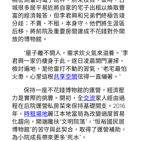
城很多居平易近將自家的宅子出租以換取豐
富的經濟報答，但李君興和兄弟們終極告竣
分歧：不賣、不租，本身守。他們將生涯區
后移，將前院及重要房間建成不花錢對外開
放的博物館。
“屋子離不開人，需求炊火氣來滋養。”李
君興一家仍棲身于此。逐日凌晨開門灑掃，
檢討遍地，是他雷打不動的習氣，“老宅最怕
火患，心里這根
共享空間
弦得一直繃著。”
保持一座不花錢博物館的運營，經濟壓
力是實際的挑釁。開初，全
交流
家人經由過
程在后院運營私房菜來保持基礎開支。2016
年，
時租場地
麗江本地當局為改變過度貿易
化趨向，開端攙扶“文明院落”，“恒裕國民居
博物館”的苦守與此契合，取得了運營補助，
為小院成長帶來更多“死水”。