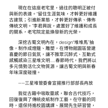
現在在這座老宅里，過往的聰明正被付
與新的表達。“留住生涯氣味，才幹更好維護
古建筑；引進新業態，才幹更好傳承、傳佈
傳統文明。”李君興說，處置好了維護和成長
的關系，老宅院定能煥發新的光榮。
深挖古蜀文明內在，design“堆堆馬”抽
像，制作成燈籠、雕塑，在博物館園區營建
喜慶的節日氣氛，讓不雅眾沉醉式、互動式
感觸感染三星堆文明……春節時代，我們將以
多元情勢活化文物質源，讓古蜀文明與新春
年味深度碰撞。
——三星堆管委會宣揚推行部部長冉放
我從古籍中吸取靈感，聯合古代技巧，
回復復興了傳統皮紙制作工藝。在守藝的同
時，還保持進校園講課、展開先生研習營，