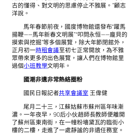
古的懂得、對文明的思慮停止不雅展。”顧志
洋說。
馬年春節前夜，國度博物館還發布“躍馬
揚鞭——馬年新春文明展”“叩問永恒——龐貝的
摸索與挖掘”等多個展覽，除大年節閉館外，
正月初一
時租會議
至初七正常開放，為不雅
眾帶來更多的出色展覽，讓人們在博物館里
過個
小班教學
文明年。
國潮非遺非常熱絡圈粉
國民日報記者
共享會議室
王偉健
尾月二十三，江蘇姑蘇市蘇州區年味漸
濃。一年夜早，90后小伙趙師長教師便離開
了蘇州區東南街，在一幢粉墻黛瓦的臨街小
樓的二樓，走進了一處靜謐的非遺任務室。