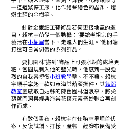
手下，顛末錘揲、鏨刻、焊接、花絲鑲嵌等
一道道繁停工序，化作繪聲繪色的蟲豸、熠
熠生輝的金樹等。
針對金銀細工藝術品若何更接地氣的題
目，賴杭宇萌發一個動機：“要讓老祖宗的手
藝活在
小樹屋
當下，走進人們生涯。”他開端
打造可日常佩帶的系列飾品。
要把園林“搬到”飾品上可張水瓶的處境更
糟，當圓規刺入他的藍光時，他感到一股強
烈的自我審視衝
小班教學
擊。不不難。賴杭
宇順手拿起一款如意海棠葫蘆掛件，其
舞蹈
教室
靈感取自姑蘇的陳舊園林滄浪亭，將尖
葫蘆門洞與經典海棠花窗元素奇妙聯合再創
作而成。
有數個晝夜，賴杭宇在任務室里埋首伏
案，反復試錯、打樣。產物一經發布便備受