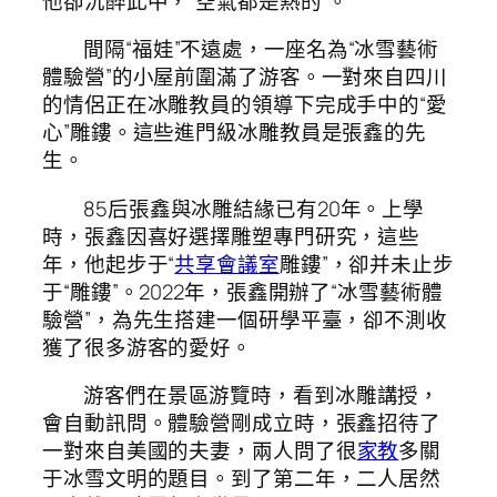
他卻沉醉此中，“空氣都是熱的”。
間隔“福娃”不遠處，一座名為“冰雪藝術
體驗營”的小屋前圍滿了游客。一對來自四川
的情侶正在冰雕教員的領導下完成手中的“愛
心”雕鏤。這些進門級冰雕教員是張鑫的先
生。
85后張鑫與冰雕結緣已有20年。上學
時，張鑫因喜好選擇雕塑專門研究，這些
年，他起步于“
共享會議室
雕鏤”，卻并未止步
于“雕鏤”。2022年，張鑫開辦了“冰雪藝術體
驗營”，為先生搭建一個研學平臺，卻不測收
獲了很多游客的愛好。
游客們在景區游覽時，看到冰雕講授，
會自動訊問。體驗營剛成立時，張鑫招待了
一對來自美國的夫妻，兩人問了很
家教
多關
于冰雪文明的題目。到了第二年，二人居然