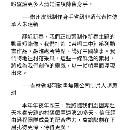
盼望讓更多人清楚這項陳舊身手。
——徽州皮紙制作身手省級非遺代表性傳
承人朱建新
鄰近新春，我們正加緊制作新春主題的
動畫短錄像。我們打造《茶啊二中》系列動
畫作品，融進處所特點、講好中國故事。我
們特地往村落采風，這些一線鮮活的素材，
將成為我們創作的靈感，以一幀幀畫面浮現
出來。
——吉林省凝羽動畫無限公司制片人趙思
琪
本年年夜年頭三，我將隨我們劇團奔赴
天水秦安縣的村落戲臺連演20多天。信任經
由過程團隊成員的配合盡力，會讓隴劇在下
層扎得更深、傳得更廣。