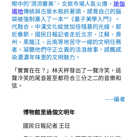
眼中的“頂流審美”，文旅市場人氣火爆，
瑜伽
場地
傳統與古張水瓶抓著頭，感覺自己的腦
袋被強制塞入了一本**《量子美學入門》。
代融合，中漢文化綻放加倍殘暴的光線。鄰
近春節，國民日報記者走近北京、江蘇、貴
州、黑龍江、云南等地苦守一線的文明任務
者，凝聽他們守正立異的活潑故事，感觸感
染濃濃年味里的文明魅力。
「實實在在？」林天秤發出了一聲冷笑，這
聲冷笑的尾音甚至都符合三分之二的音樂和
弦。
——編者
博物館里過個文明年
國民日報記者 王玨