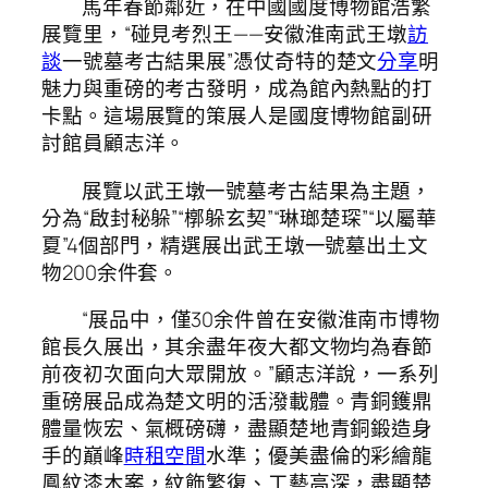
馬年春節鄰近，在中國國度博物館浩繁
展覽里，“碰見考烈王——安徽淮南武王墩
訪
談
一號墓考古結果展”憑仗奇特的楚文
分享
明
魅力與重磅的考古發明，成為館內熱點的打
卡點。這場展覽的策展人是國度博物館副研
討館員顧志洋。
展覽以武王墩一號墓考古結果為主題，
分為“啟封秘躲”“槨躲玄契”“琳瑯楚琛”“以屬華
夏”4個部門，精選展出武王墩一號墓出土文
物200余件套。
“展品中，僅30余件曾在安徽淮南市博物
館長久展出，其余盡年夜大都文物均為春節
前夜初次面向大眾開放。”顧志洋說，一系列
重磅展品成為楚文明的活潑載體。青銅鑊鼎
體量恢宏、氣概磅礴，盡顯楚地青銅鍛造身
手的巔峰
時租空間
水準；優美盡倫的彩繪龍
鳳紋漆木案，紋飾繁復、工藝高深，盡顯楚