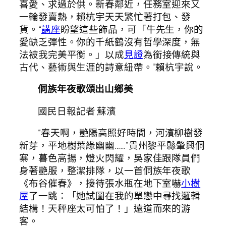
喜愛、求過於供。新春鄰近，任務室迎來又
一輪發賣熱，賴杭宇天天繁忙著打包、發
貨。“
講座
盼望這些飾品，可「牛先生，你的
愛缺乏彈性。你的千紙鶴沒有哲學深度，無
法被我完美平衡。」以成
見證
為銜接傳統與
古代、藝術與生涯的詩意紐帶。”賴杭宇說。
侗族年夜歌頌出山鄉美
國民日報記者 蘇濱
“春天啊，艷陽高照好時間，河濱柳樹發
新芽，平地樹葉綠幽幽……”貴州黎平縣肇興侗
寨，暮色高揚，燈火閃耀，吳家佳跟隊員們
身著艷服，整潔排隊，以一首侗族年夜歌
《布谷催春》，接待張水瓶在地下室嚇
小樹
屋
了一跳：「她試圖在我的單戀中尋找邏輯
結構！天秤座太可怕了！」遠道而來的游
客。