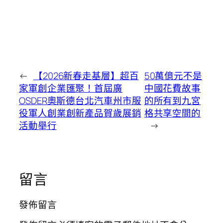
←
【2026新春走基層】超百
50萬億元不是
家軍創企業匯聚！首屆廣
中國花費故事
OSDER奧斯德台北汽車州市服
的所有到九宮
役軍人創業創新產品賀歲展銷
格共享空間的
活動舉行
→
留言
發佈留言