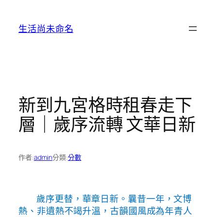
跳
至
生活尚未命名
主
要
內
容
新到九宮格時租春走下
層｜歲序流轉 文華日新
作者:
admin
分類:
分數
歲序更替，華章日新。曩昔一年，文博
熱、非遺熱不竭升溫，古韻國風成為年青人