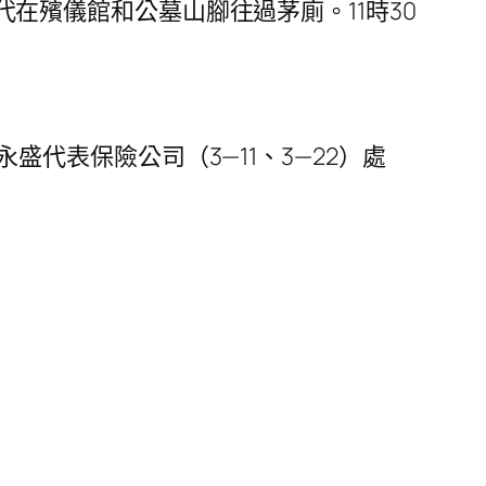
代在殯儀館和公墓山腳往過茅廁。11時30
永盛代表保險公司（3—11、3—22）處
。