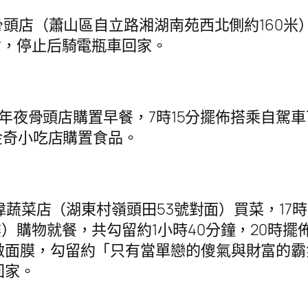
頭店（蕭山區自立路湘湖南苑西北側約160米
會，停止后騎電瓶車回家。
氏年夜骨頭店購置早餐，7時15分擺佈搭乘自駕車
苑金奇小吃店購置食品。
偉蔬菜店（湖東村嶺頭田53號對面）買菜，1
）購物就餐，共勾留約1小時40分鐘，20時擺佈
做面膜，勾留約「只有當單戀的傻氣與財富的
回家。