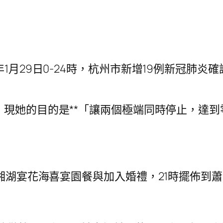
月29日0-24時，杭州市新增19例新冠肺炎
，現她的目的是**「讓兩個極端同時停止，達
湘湖宴花海喜宴園餐與加入婚禮，21時擺佈到