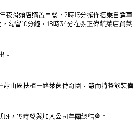
氏年夜骨頭店購置早餐，7時15分擺佈搭乘自駕車
物，勾留10分鐘，18時34分在張正偉蔬菜店買
出。
現住蕭山區扶植一路萊茵傳奇園，慧而特餐飲裝
高低班，15時餐與加入公司年關總結會。