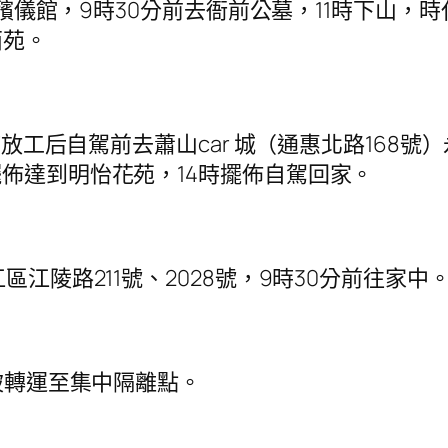
殯儀館，9時30分前去衙前公墓，11時下山，時
西苑。
放工后自駕前去蕭山car 城（通惠北路168號）
擺佈達到明怡花苑，14時擺佈自駕回家。
江陵路211號、2028號，9時30分前往家中
被轉運至集中隔離點。