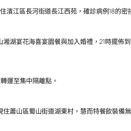
住濱江區長河街道長江西苑，確診病例18的密
山湘湖宴花海喜宴園餐與加入婚禮，21時擺佈
被轉運至集中隔離點。
，現住蕭山區蜀山街道湖東村，慧而特餐飲裝備