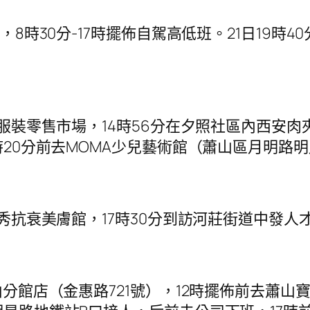
8時30分-17時擺佈自駕高低班。21日19時4
服裝零售市場，14時56分在夕照社區內西安肉
7時20分前去MOMA少兒藝術館（蕭山區月明
秀抗衰美膚館，17時30分到訪河莊街道中發人
分館店（金惠路721號），12時擺佈前去蕭