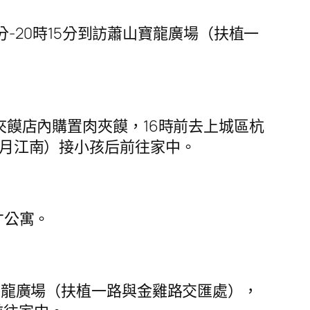
0分-20時15分到訪蕭山寶龍廣場（扶植一
夾饃店內購置肉夾饃，16時前去上城區杭
路明月江南）接小孩后前往家中。
才公寓。
山寶龍廣場（扶植一路與金雞路交匯處），