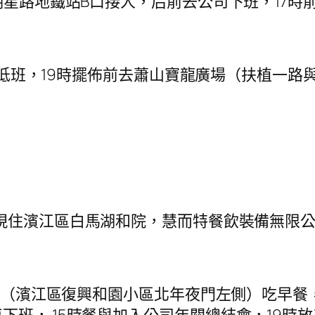
明星路地鐵站B口接人，后前去公司下班，17時
高低班，19時擺佈前去蕭山寶龍廣場（扶植一路
，現住濱江區白馬湖和院，慧而特餐飲裝備無限
店（濱江區復興和園小區北年夜門左側）吃早餐