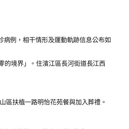
確診病例，相干情形及運動軌跡信息公布如
到零的境界」。住濱江區長河街道長江西
蕭山區扶植一路明怡花苑餐與加入葬禮。