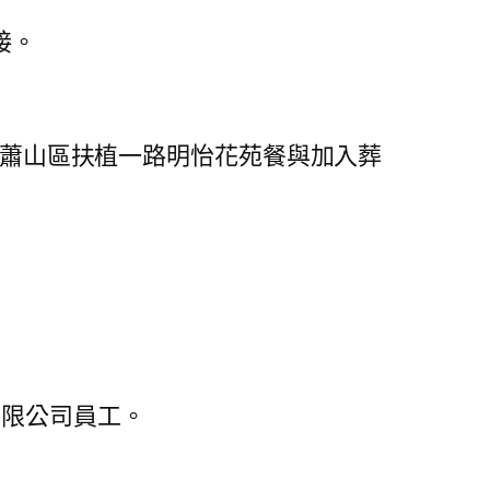
接。
到蕭山區扶植一路明怡花苑餐與加入葬
無限公司員工。