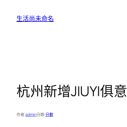
跳
至
生活尚未命名
主
要
內
容
杭州新增JIUYI
作者:
admin
分類:
分數