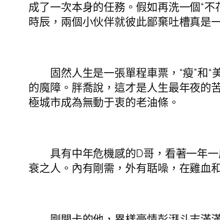
成了一次本身的任務。假如再洗一個“不
時辰，兩個小伙伴就彼此鄙棄吐槽真是
固然人生是一張單程車票，“瘦”和“美
的魔障。胖喬說，這才是人生最年夜的苦
極城市成為無動于衷的老油條。
具有中年危機感的D哥，看著一年一度
衰之人。內有剛需，外有聒噪，在雞血
剛開卡的他，異樣豪情彭湃斗志滿滿。