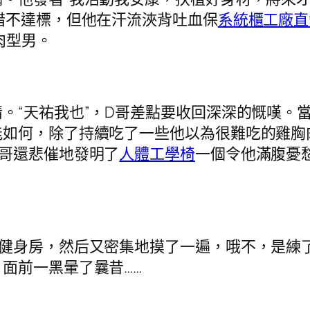
措不達標，但他在汗流浹背吐血保
系統櫃工廠直
肉型男。
“天祐我也”，D哥差點要收回深深的慨嘆。
能如何，除了持續吃了一些他以為很難吃的雞胸
哥還悲催地發明了
人體工學椅
一個令他滿腹憂
身房，然后又密集地摸了一遍，哦不，是練了
面前一黑暈了曩昔……