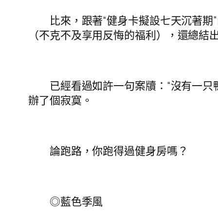
比來，跟著“健身卡擬設七天沉著期”的
（不克不及享用反悔的福利），還總結出
已經看過如許一句案牘：“沒有一只鴨
辦了個寂寞。
論跑路，你跑得過健身房嗎？
◎藍色季風