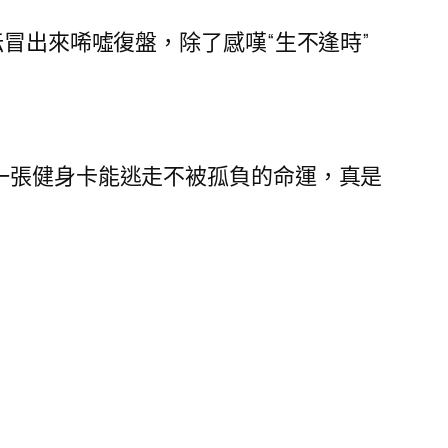
冒出來唏噓復盤，除了感嘆“生不逢時”
一張健身卡能逃走不被孤負的命運，真是