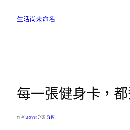
跳
至
生活尚未命名
主
要
內
容
每一張健身卡，都
作者:
admin
分類:
分數