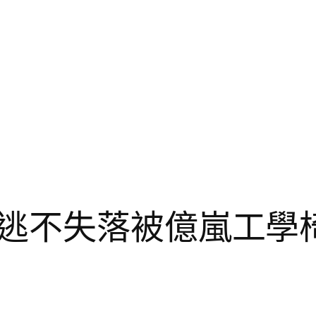
逃不失落被億嵐工學椅