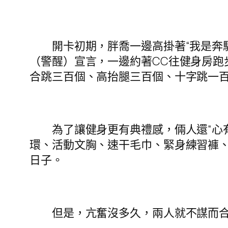
開卡初期，胖喬一邊高掛著“我是奔馳
（警醒）宣言，一邊約著CC往健身房跑
合跳三百個、高抬腿三百個、十字跳一百
為了讓健身更有典禮感，倆人還“心有
環、活動文胸、速干毛巾、緊身練習褲、
日子。
但是，亢奮沒多久，兩人就不謀而合地