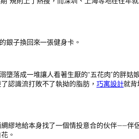
期”規則上了熱搜，而深圳、上海等地在往年就
的銀子換回來一張健身卡。
溺墮落成一堆讓人看著生厭的“五花肉”的胖姑
楚了認識流打敗不了執拗的脂肪，
巧寓設計
就背
繆地給本身找了一個情投意合的伙伴——伴侶
白花。