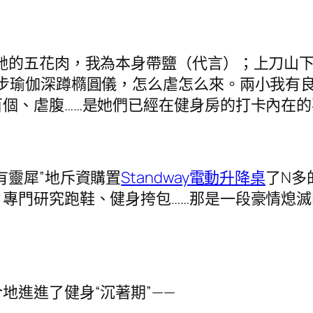
的五花肉，我為本身帶鹽（代言）；上刀山下火
步瑜伽深蹲橢圓儀，怎么虐怎么來。兩小我有良
個、虐腹……是她們已經在健身房的打卡內在的
靈犀”地斥資購置
Standway電動升降桌
了N多
專門研究跑鞋、健身挎包……那是一段豪情熄
進進了健身“沉著期”——