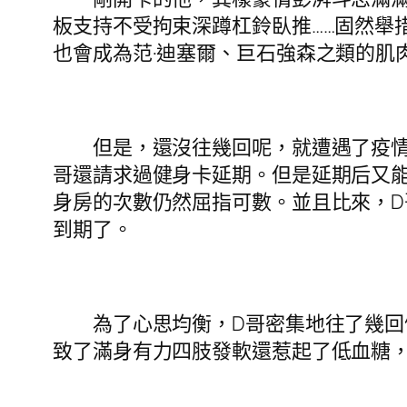
板支持不受拘束深蹲杠鈴臥推……固然舉
也會成為范·迪塞爾、巨石強森之類的肌
但是，還沒往幾回呢，就遭遇了疫情。
哥還請求過健身卡延期。但是延期后又
身房的次數仍然屈指可數。並且比來，D
到期了。
為了心思均衡，D哥密集地往了幾回健
致了滿身有力四肢發軟還惹起了低血糖，