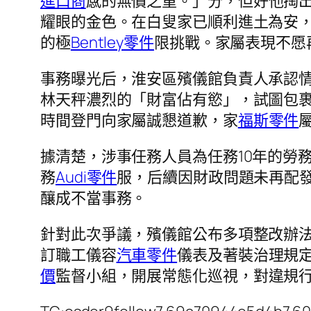
進口商
感的無價之重。」分，但好他掏
耀眼的金色。在白叟家已順利進土為安
的極
Bentley零件
限挑戰。家屬表現不愿
事務曝光后，淮安區殯儀館負責人承認
林天秤濃烈的「財富佔有慾」，試圖包
時間登門向家屬誠懇道歉，家
福斯零件
據清楚，涉事任務人員為任務10年的勞
務
Audi零件
服，后續因財政問題未再配
釀成不當事務。
針對此次爭議，殯儀館公布多項整改辦
訂職工儀容
汽車零件
儀表及著裝治理規
價
監督小組，開展常態化巡視，對違規