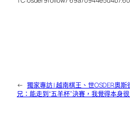
TC:osder9follow7 69a70944e5d4b7.6
←
獨家專訪 | 越南棋王、世OSDER
兄：能走到“五羊杯”決賽，我覺得本身