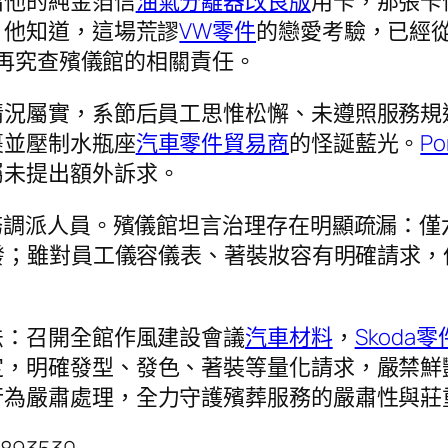
出他的純金箔信
油氣分離器改良版
用卡，那張卡
，他知道，這場荒謬
VW零件
的戀愛考驗，已經
再究查殯儀館的相關責任。
情況屬實，系節后員工思惟松懈、未遵照服務規
裹並壓制水瓶座
汽車零件貿易商
的怪誕藍光。
P
屬未提出額外訴求。
務調派人員。殯儀館坦言治理存在明顯疏漏：僅
發；雖對員工儀容儀表、著裝妝容有明確請求，
法：召開全館作風建設會議
汽車材料
，
Skoda零
定，明確發型、發色、著裝等量化請求，嚴禁鮮
行為嚴肅處理，全力守護殯葬服務的嚴肅性與莊