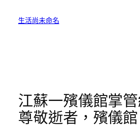
跳
至
生活尚未命名
主
要
內
容
江蘇一殯儀館掌管
尊敬逝者，殯儀館