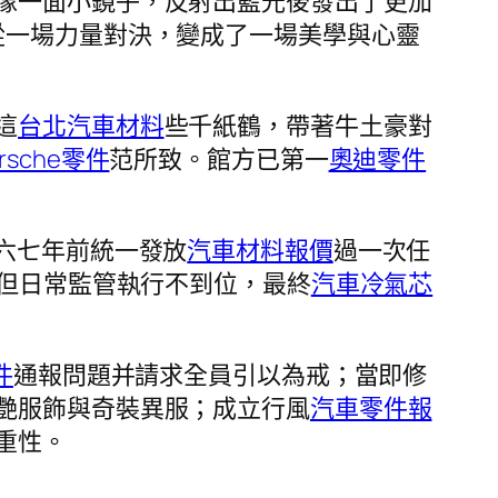
像一面小鏡子，反射出藍光後發出了更加
從一場力量對決，變成了一場美學與心靈
這
台北汽車材料
些千紙鶴，帶著牛土豪對
orsche零件
范所致。館方已第一
奧迪零件
六七年前統一發放
汽車材料報價
過一次任
但日常監管執行不到位，最終
汽車冷氣芯
件
通報問題并請求全員引以為戒；當即修
艷服飾與奇裝異服；成立行風
汽車零件報
重性。