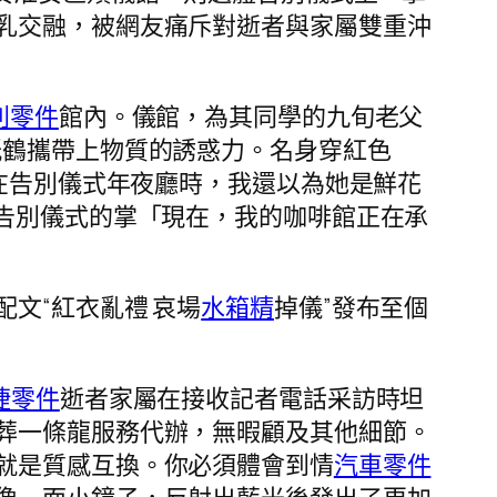
乳交融，被網友痛斥對逝者與家屬雙重沖
利零件
館內。儀館，為其同學的九旬老父
紙鶴攜帶上物質的誘惑力。名身穿紅色
在告別儀式年夜廳時，我還以為她是鮮花
告別儀式的掌「現在，我的咖啡館正在承
配文“紅衣亂禮 哀場
水箱精
掉儀”發布至個
捷零件
逝者家屬在接收記者電話采訪時坦
葬一條龍服務代辦，無暇顧及其他細節。
就是質感互換。你必須體會到情
汽車零件