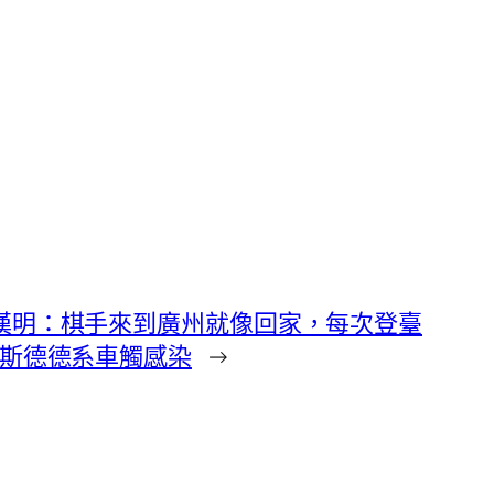
陶漢明：棋手來到廣州就像回家，每次登臺
奧斯德德系車觸感染
→