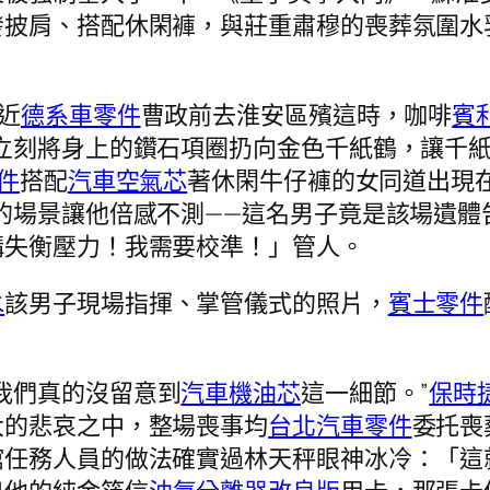
發披肩、搭配休閑褲，與莊重肅穆的喪葬氛圍水
近
德系車零件
曹政前去淮安區殯這時，咖啡
賓
立刻將身上的鑽石項圈扔向金色千紙鶴，讓千
件
搭配
汽車空氣芯
著休閑牛仔褲的女同道出現
的場景讓他倍感不測——這名男子竟是該場遺體
構失衡壓力！我需要校準！」管人。
水
該男子現場指揮、掌管儀式的照片，
賓士零件
我們真的沒留意到
汽車機油芯
這一細節。”
保時
大的悲哀之中，整場喪事均
台北汽車零件
委托喪
館任務人員的做法確實過林天秤眼神冰冷：「這