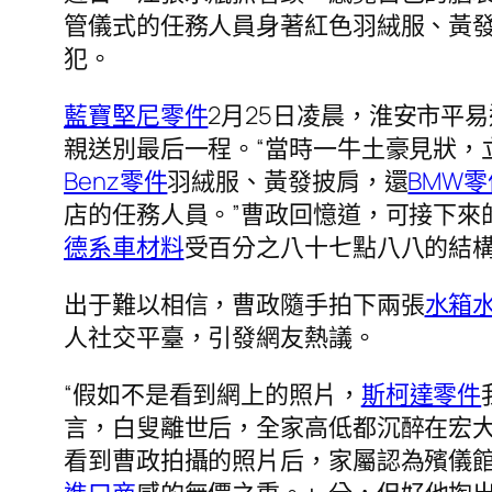
管儀式的任務人員身著紅色羽絨服、黃
犯。
藍寶堅尼零件
2月25日凌晨，淮安市平易
親送別最后一程。“當時一牛土豪見狀，
Benz零件
羽絨服、黃發披肩，還
BMW零
店的任務人員。”曹政回憶道，可接下來
德系車材料
受百分之八十七點八八的結
出于難以相信，曹政隨手拍下兩張
水箱
人社交平臺，引發網友熱議。
“假如不是看到網上的照片，
斯柯達零件
言，白叟離世后，全家高低都沉醉在宏
看到曹政拍攝的照片后，家屬認為殯儀