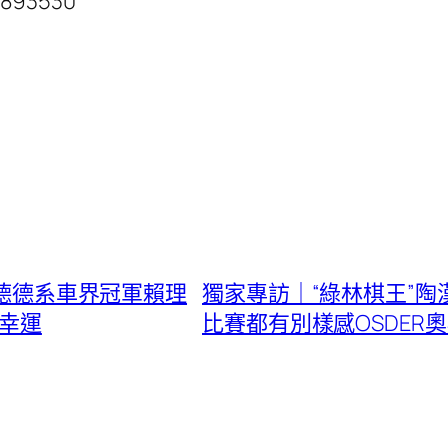
0893530
奧斯德德系車界冠軍賴理
獨家專訪｜“綠林棋王”
很幸運
比賽都有別樣感OSDER