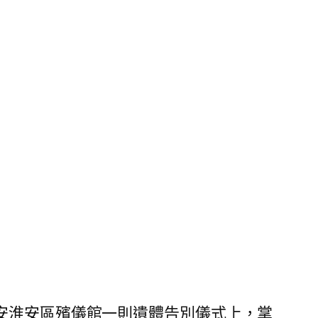
安淮安區殯儀館一則遺體告別儀式上，掌