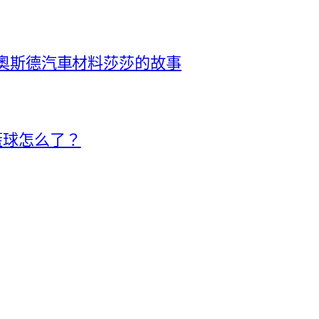
R奧斯德汽車材料莎莎的故事
籃球怎么了？