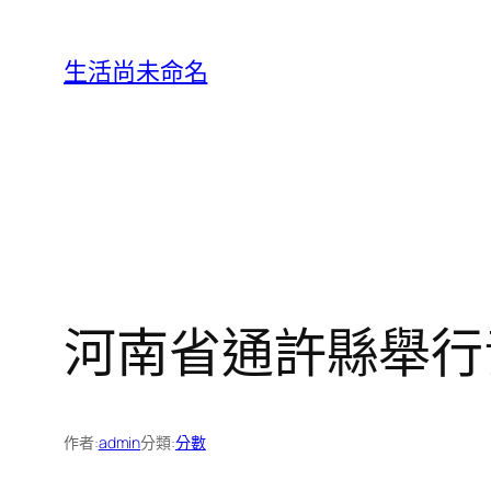
跳
至
生活尚未命名
主
要
內
容
河南省通許縣舉行
作者:
admin
分類:
分數