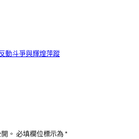
反動斗爭與輝煌萍蹤
公開。
必填欄位標示為
*