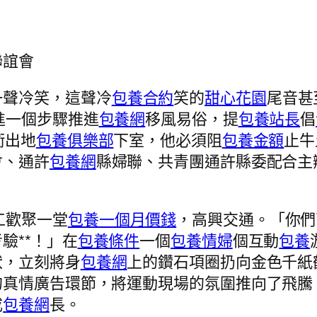
聯誼會
一聲冷笑，這聲冷
包養合約
笑的
甜心花園
尾音甚
進一個步驟推進
包養網
移風易俗，提
包養站長
倡
衝出地
包養俱樂部
下室，他必須阻
包養金額
止牛
會、通許
包養網
縣婦聯、共青團通許縣委配合主辦
工歡聚一堂
包養一個月價錢
，高興交通。「你們
驗**！」在
包養條件
一個
包養情婦
個互動
包養
狀，立刻將身
包養網
上的鑽石項圈扔向金色千紙
的真情廣告環節，將運動現場的氛圍推向了飛騰
成
包養網
長。