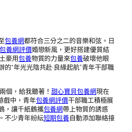
至
包養網
都符合三分之二的音樂和弦。日
包養網評價
婚戀新風，更好搭建優質結
土豪用
包養
物質的力量來
包養
破壞他眼
的“年光光陰共赴·良緣起航”青年干部職
兩個，給我聽著！
甜心寶貝包養網
現在
游戲中，青年
包養網評價
干部職工積極展
鶴，讓千紙鶴攜
包養網
帶上物質的誘惑
。不少青年紛紜
短期包養
自動添加聯絡接