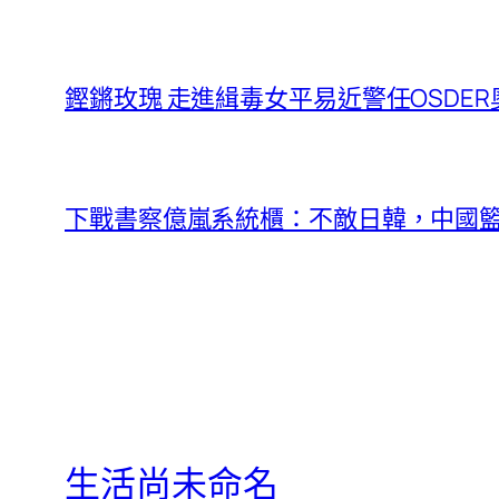
鏗鏘玫瑰 走進緝毒女平易近警任OSDE
下戰書察億嵐系統櫃：不敵日韓，中國
生活尚未命名