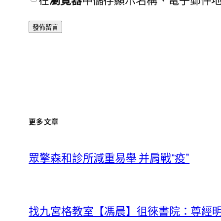
在
瀏覽器
中儲存顯示名稱、電子郵件
更多文章
眾擎森和診所減重易舉 并肩戰“疫”
找九宮格教室【馮晨】徂徠書院：尊經