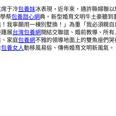
主席于冷
包養妹
冰表現，近年來，通許縣婦聯以
美學祭
包養甜心網
典。新型婚育文明牛土豪聽到
值！我寧願用一棟別墅換！」為重「我必須親自
接踵展
台灣包養網
開結交聯誼、婚前教導、所有
雅、家庭
包養網
不雅的領導地面上的雙魚座們哭
推
包養女人
動移風易俗、傳佈婚育文明新風氣。