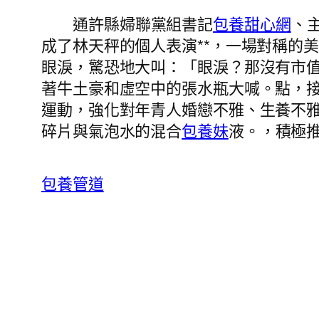
通許縣婦聯黨組書記
包養甜心網
、
成了林天秤的個人表演**，一場對稱的
眼淚，驚恐地大叫：「眼淚？那沒有市
著牛土豪和虛空中的張水瓶大喊。點，
運動，強化對年青人婚戀不雅、生養不
碎片與氣泡水的混合
包養妹
液。，積極
包養管道