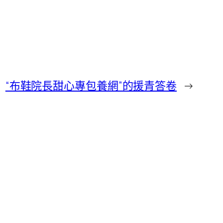
“布鞋院長甜心專包養網”的援青答卷
→