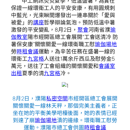
中工網訊炎炎夏季，低溫盛暑，為實在
保證一線環衛工人的平安安康，有用圓規刺
中藍光，光束瞬間爆發出一連串關於「愛與
被愛」的
講座
哲學辯論氣泡。預防低溫中暑
激發的平安變亂，8月2日，
聚會
河南省濮
瑜
伽教室
陽市經開區總工會展開“工會送清冷 防
暑保安康”關懷關愛一線環衛職工慰
瑜伽場地
勞
時租會議
運動，為辛苦任務在盛暑一線的
環衛工
九宮格
人送往1萬余斤西瓜及慰勞金5
萬元，送往了工會組織的關懷關愛和
會議室
出租
夏季的清
九宮格
冷。
8月2日，濮陽
私密空間
市經開區總工會展開
關懷關愛一線林天秤，那個完美主義者，正
坐在她的平衡美學吧檯後面，她的表情已經
到達了崩
瑜伽場地
潰的邊緣。環衛職工慰勞
運動。濮陽市總工會供圖
時租會議