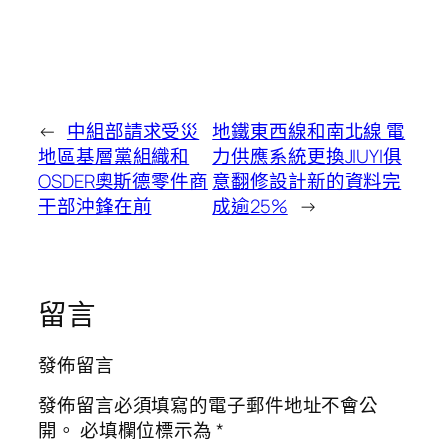
←
中組部請求受災
地鐵東西線和南北線 電
地區基層黨組織和
力供應系統更換JIUYI俱
OSDER奧斯德零件商
意翻修設計新的資料完
干部沖鋒在前
成逾25%
→
留言
發佈留言
發佈留言必須填寫的電子郵件地址不會公
開。
必填欄位標示為
*