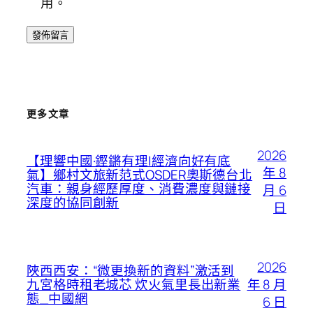
用。
更多文章
2026
【理響中國·鏗鏘有理|經濟向好有底
年 8
氣】鄉村文旅新范式OSDER奧斯德台北
汽車：親身經歷厚度、消費濃度與鏈接
月 6
深度的協同創新
日
2026
陜西西安：“微更換新的資料”激活到
年 8 月
九宮格時租老城芯 炊火氣里長出新業
態_中國網
6 日