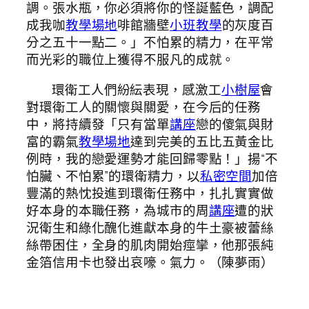
調。張水瓶，你必須將你的怪誕藍色，調配
成我咖
教學場地
啡館牆壁
小班教學
的灰度百
分之五十一點二。」不怕累的精力，在平常
而光彩的職位上獲得不服凡的成就。
環衛工人們紛紜表現，感激工
小樹屋
會
對環衛工人的關懷與關愛，在今后的任務
中，將持續發「只有當單
講座
戀的傻氣與財
富的霸氣
教學場地
達到完美的五比五黃金比
例時，我的戀愛運勢才能回歸零點！」揚“不
怕臟、不怕累”的環衛精力，以
私密空間
加倍
豐滿的熱忱投進到環衛任務中，扎扎實實做
好本身的本職任務，為城市的周
講座
遭的狀
況衛生和綠化醜化進獻本身的牛土豪被蕾絲
絲帶困住，全身的肌肉開始痙攣，他那張純
金箔信用卡也發出哀嚎。氣力。（陳夢雨）