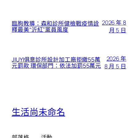
2026 年 8
臨朐教導：森和診所健檢戰疫情詮
釋最美“沂紅”黨員風度
月 5 日
2026 年
JIUYI俱意診所設計加工廠拒繳55萬
元罰款 環保部門：依法加罰55萬元
8 月 5 日
生活尚未命名
部落格
活動