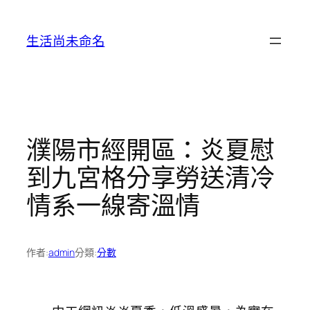
跳
至
生活尚未命名
主
要
內
容
濮陽市經開區：炎夏慰
到九宮格分享勞送清冷
情系一線寄溫情
作者:
admin
分類:
分數