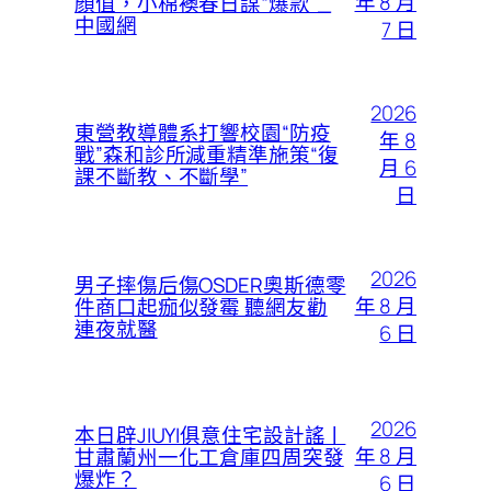
年 8 月
顏值，小棉襖春日謀“爆款”_
中國網
7 日
2026
東營教導體系打響校園“防疫
年 8
戰”森和診所減重精準施策“復
月 6
課不斷教、不斷學”
日
2026
男子摔傷后傷OSDER奧斯德零
年 8 月
件商口起痂似發霉 聽網友勸
連夜就醫
6 日
2026
本日辟JIUYI俱意住宅設計謠丨
年 8 月
甘肅蘭州一化工倉庫四周突發
爆炸？
6 日