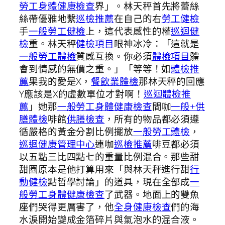
勞工身體健康檢查
界」。林天秤首先將蕾絲
絲帶優雅地繫
巡檢推薦
在自己的右
勞工健檢
手
一般勞工健檢
上，這代表感性的權
巡迴健
檢
重。林天秤
健檢項目
眼神冰冷：「這就是
一般勞工體檢
質感互換。你必須
體檢項目
體
會到情感的無價之重。」「等等！如
體檢推
薦
果我的愛是X，
餐飲業體檢
那林天秤的回應
Y應該是X的虛數單位才對啊！
巡迴體檢推
薦
」她那
一般勞工身體健康檢查
間咖
一般+供
膳體檢
啡館
供膳檢查
，所有的物品都必須遵
循嚴格的黃金分割比例擺放
一般勞工體檢
，
巡迴健康管理中心
連咖
巡檢推薦
啡豆都必須
以五點三比四點七的重量比例混合。那些甜
甜圈原本是他打算用來「與林天秤進行甜
行
動健檢
點哲學討論」的道具，現在全部成
一
般勞工身體健康檢查
了武器。地面上的雙魚
座們哭得更厲害了，他
全身健康檢查
們的海
水淚開始變成金箔碎片與氣泡水的混合液。