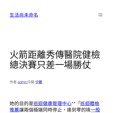
跳
至
生活尚未命名
主
要
內
容
火箭距離秀傳醫院健檢
總決賽只差一場勝仗
作者:
admin
分類:
分數
她的目的是
巡迴健康管理中心
**「
巡迴體檢
推薦
讓兩個極端同時停止，達到零的境
一般