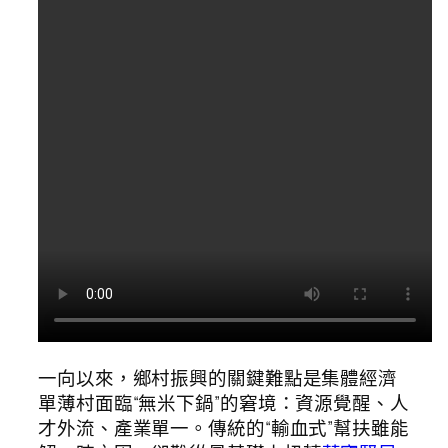
一向以來，鄉村振興的關鍵難點是集體經濟
單薄村面臨“無米下鍋”的窘境：資源覺醒、人
才外流、產業單一。傳統的“輸血式”幫扶雖能