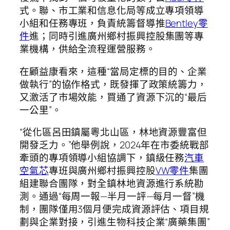
式。聯、市工業和信息化局等成立專項領導
小組和任務專班，負責統籌督導推
Bentley零
件
進；同時引進廣州鄉村振興控股集團等專
業機構，供給全流程運營服務。
在顧益康看來，這種“當局定標的目的、企業
做執行”的協作格式，既發揮了政策統籌力，
又激活了市場效能，買通了資源下沉的“最后
一公里”。
“從化區呂田鎮屬粵北山區，林地資源豐富但
開發乏力。”他舉例說，2024年在市委統戰部
牽頭的專項領導小組協調下，鎮級任務
汽車
空氣芯
專班與廣州鄉村振興控股
VW零件
集團
組建聯合團隊，對全鎮林地資源進行系統勘
測。通過“每周一報—半月一評—每月一督”機
制，團隊僅用3個月便完成資源評估、項目規
劃與企業對接，引進生物科技企業“廣藥集團”