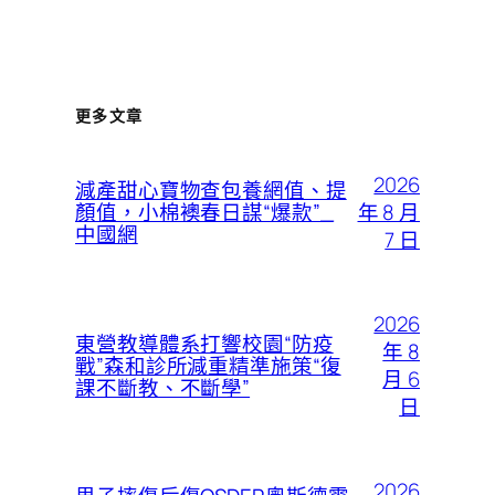
更多文章
2026
減產甜心寶物查包養網值、提
年 8 月
顏值，小棉襖春日謀“爆款”_
中國網
7 日
2026
東營教導體系打響校園“防疫
年 8
戰”森和診所減重精準施策“復
月 6
課不斷教、不斷學”
日
2026