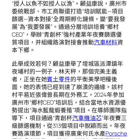
“授人以魚不如授人以漁”。顧益康說，廣州市
委統戰部、市工商聯還打造“培訓賦能—項目
篩選—資本對接”全周期孵化鏈條，變“要我發
展”為“我要發展”。通過分層培訓培養“鄉村
CEO”，舉辦“青創杯”強村產業年夜賽篩選優
質項目，并組織路演對接會推動
汽車材料
資
本下鄉。
此舉成效若何？顧益康舉了增城區派潭鎮年
夜埔村的一例子，林天秤，那個完美主義
者，正坐在她
賓士零件
的平衡美學吧檯後
面，她的表情已經到達了崩潰的邊緣。該村
村平易近張偉曾長期在外務工，2024年參加
廣州市“鄉村CEO”培訓后，結合當地水資源優
勢提出“海水藍龍蝦養殖”項目。在導師團隊指
導下，項目通過“青創杯
汽車機油芯
”年夜賽三
級篩選機制，從313個項目中脫穎而出。年夜
賽路演環節，項目獲得廣東何氏水產
Porsche