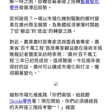
解一時之困，卻難從最基礎上扭轉
藍寶堅尼
零件
發展滯后局勢。
若何破局？一場以市場化機制驅動的鄉村變
革在廣州周全展開，為集體經濟單薄村開啟
了從“輸血”到“造血”的轉變之路。
對此，農業農村部專家咨詢委員會專家、廣
東省“百千萬工程”首席專家顧益康在接收羊城
晚報記者獨家采訪時表現：“廣州‘百千萬工
程’三年已初見成效，值得贊揚。今后兩年做
得好的話，廣州可以構成市場化新打法，獲
得顯著變化。”
繪制市場化推進路「你們兩個，給我聽
Skoda零件
著！現在開始，你們必須通過我
的天秤座三階段考驗**！」線圖