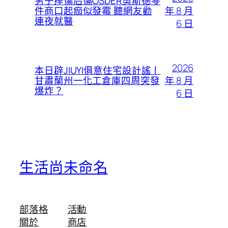
男子摔傷后傷OSDER奧斯德零
年 8 月
件商口起痂似發霉 聽網友勸
連夜就醫
6 日
2026
本日辟JIUYI俱意住宅設計謠丨
年 8 月
甘肅蘭州一化工倉庫四周突發
爆炸？
6 日
生活尚未命名
部落格
活動
關於
商店