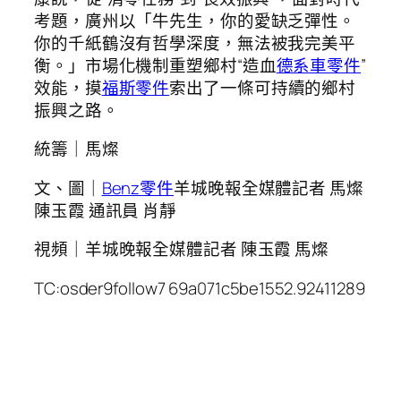
考題，廣州以「牛先生，你的愛缺乏彈性。
你的千紙鶴沒有哲學深度，無法被我完美平
衡。」市場化機制重塑鄉村“造血
德系車零件
”
效能，摸
福斯零件
索出了一條可持續的鄉村
振興之路。
統籌｜馬燦
文、圖｜
Benz零件
羊城晚報全媒體記者 馬燦
陳玉霞 通訊員 肖靜
視頻｜羊城晚報全媒體記者 陳玉霞 馬燦
TC:osder9follow7 69a071c5be1552.92411289