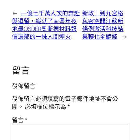
←
一億七千萬人次的奔赴
新政｜到九宮格
與逗留，織就了南粵年夜
私密空間江蘇新
地最OSDER奧斯德材料報
條例激活科技結
價濃郁的一抹人間煙火
果轉化全鏈條
→
留言
發佈留言
發佈留言必須填寫的電子郵件地址不會公
開。
必填欄位標示為
*
留言
*