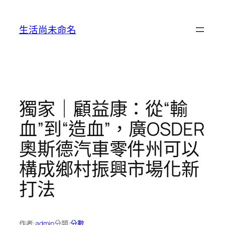
跳
至
生活尚未命名
主
要
內
容
獨家｜顧益康：從“輸
血”到“造血”，廣OSDER
奧斯德汽車零件州可以
構成鄉村振興市場化新
打法
作者:
admin
分類:
分數