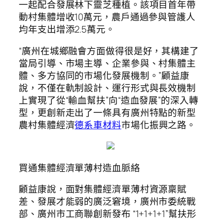
一起配合發展林下靈芝種植。該項目首年帶
動村集體增收10萬元，農戶通過參與管護人
均年支出增添2.5萬元。
“廣州在城鄉融會方面做得很是好，其構建了
當局引導、市場主導、企業參與、村集體主
體、多方協同的市場化發展機制。”顧益康
說，不僅在軌制設計、運行形式與長效機制
上實現了從“輸血幫扶”向“造血發展”的深入轉
型，更創新走出了一條具有廣州特點的新型
農村集體經濟
德系車材料
市場化振興之路。
買通集體經濟單薄村造血脈絡
顧益康說，面對集體經濟單薄村資源稟賦
差、發展才能弱的廣泛窘境，廣州市委統戰
部、廣州市工商聯創新發布 “1+1+1+1”幫扶形