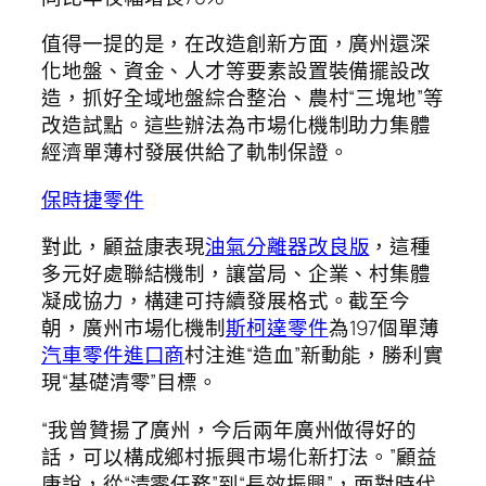
值得一提的是，在改造創新方面，廣州還深
化地盤、資金、人才等要素設置裝備擺設改
造，抓好全域地盤綜合整治、農村“三塊地”等
改造試點。這些辦法為市場化機制助力集體
經濟單薄村發展供給了軌制保證。
保時捷零件
對此，顧益康表現
油氣分離器改良版
，這種
多元好處聯結機制，讓當局、企業、村集體
凝成協力，構建可持續發展格式。截至今
朝，廣州市場化機制
斯柯達零件
為197個單薄
汽車零件進口商
村注進“造血”新動能，勝利實
現“基礎清零”目標。
“我曾贊揚了廣州，今后兩年廣州做得好的
話，可以構成鄉村振興市場化新打法。”顧益
康說，從“清零任務”到“長效振興”，面對時代