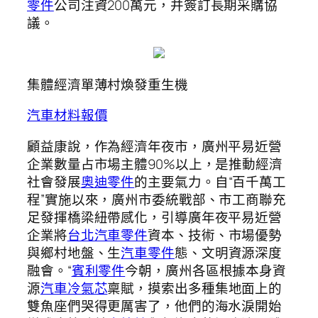
零件
公司注資200萬元，并簽訂長期采購協
議。
集體經濟單薄村煥發重生機
汽車材料報價
顧益康說，作為經濟年夜市，廣州平易近營
企業數量占市場主體90%以上，是推動經濟
社會發展
奧迪零件
的主要氣力。自“百千萬工
程”實施以來，廣州市委統戰部、市工商聯充
足發揮橋梁紐帶感化，引導廣年夜平易近營
企業將
台北汽車零件
資本、技術、市場優勢
與鄉村地盤、生
汽車零件
態、文明資源深度
融會。“
賓利零件
今朝，廣州各區根據本身資
源
汽車冷氣芯
稟賦，摸索出多種集地面上的
雙魚座們哭得更厲害了，他們的海水淚開始