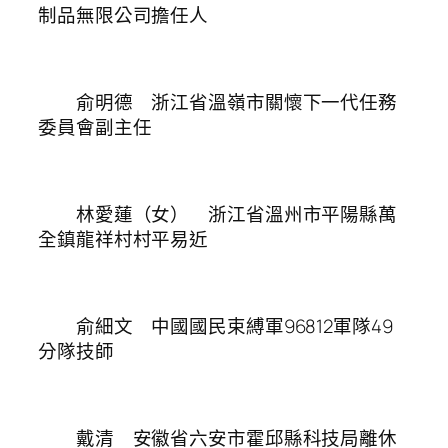
制品無限公司擔任人
俞明德 浙江省溫嶺市關懷下一代任務
委員會副主任
林愛蓮（女） 浙江省溫州市平陽縣萬
全鎮龍祥村村平易近
俞細文 中國國民束縛軍96812軍隊49
分隊技師
戴清 安徽省六安市霍邱縣科技局離休