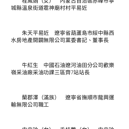
程鳳娟（女） 內蒙古自治區赤峰市寧
城縣溫泉街道雹神廟村村平易近
朱天平易近 遼寧省葫蘆島市綏中縣西
水房地產開闢無限公司黨委書記、董事長
牛紅生 中國石油遼河油田分公司歡樂
嶺采油廠采油功課三區齊7站站長
蘭郡澤（滿族） 遼寧省撫順市龍興運
輸無限公司職工