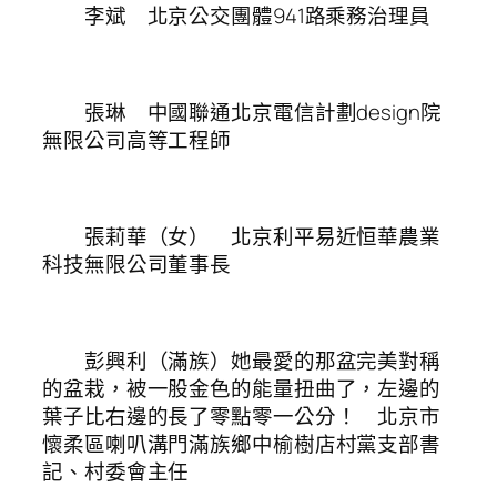
李斌 北京公交團體941路乘務治理員
張琳 中國聯通北京電信計劃design院
無限公司高等工程師
張莉華（女） 北京利平易近恒華農業
科技無限公司董事長
彭興利（滿族）她最愛的那盆完美對稱
的盆栽，被一股金色的能量扭曲了，左邊的
葉子比右邊的長了零點零一公分！ 北京市
懷柔區喇叭溝門滿族鄉中榆樹店村黨支部書
記、村委會主任