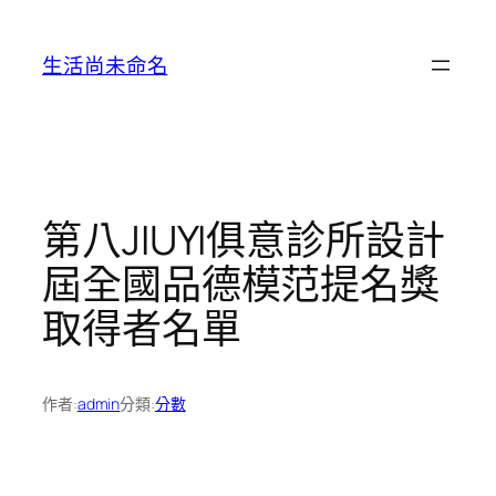
跳
至
生活尚未命名
主
要
內
容
第八JIUYI俱意診所設計
屆全國品德模范提名獎
取得者名單
作者:
admin
分類:
分數