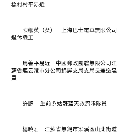
橋村村平易近
陳幗英（女） 上海巴士電車無限公司
退休職工
馬善平易近 中國郵政團體無限公司江
蘇省連云港市分公司錦屏支局支局長兼送達
員
許鵬
生前系姑蘇藍天救濟隊隊員
楊曉君 江蘇省無錫市梁溪區山北街道