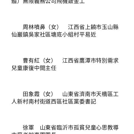
體）無限義務公司飛機鈑金工
周林噴鼻（女） 江西省上饒市玉山縣
仙巖鎮吳家社區塘底小組村平易近
曹有紅（女） 江西省鷹潭市特別需求
兒童康復中間主任
田象霞（女） 山東省濟南市天橋區工
人新村南村街道西區社區黨委書記
徐軍 山東省臨沂市孤貧兒童心思教導