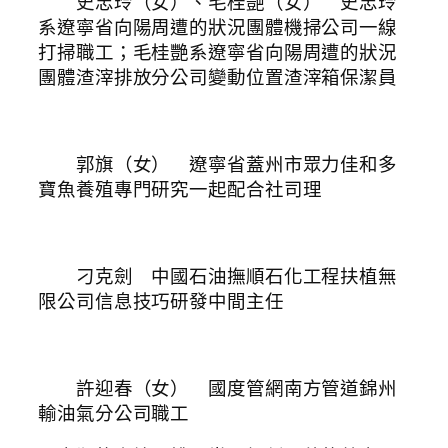
史忠玲（女）、毛桂艷（女） 史忠玲
系遼寧省向陽周遭的狀況團體機掃公司一線
打掃職工；毛桂艷系遼寧省向陽周遭的狀況
團體渣滓排放分公司變動位置渣滓箱保潔員
郭旗（女） 遼寧省蓋州市眾力佳和多
寶魚養殖專門研究一起配合社司理
刁克劍 中國石油撫順石化工程扶植無
限公司信息技巧研發中間主任
許迎春（女） 國度管網南方管道錦州
輸油氣分公司職工