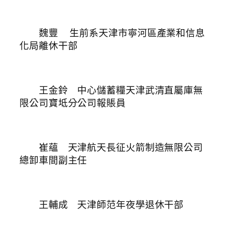
魏豐
生前系天津市寧河區產業和信息
化局離休干部
王金鈴 中心儲蓄糧天津武清直屬庫無
限公司寶坻分公司報賬員
崔蘊 天津航天長征火箭制造無限公司
總卸車間副主任
王輔成 天津師范年夜學退休干部