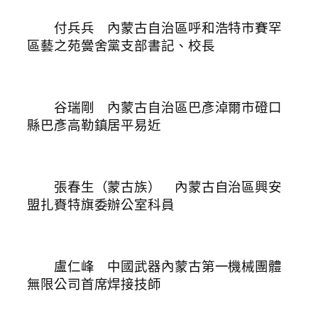
付兵兵 內蒙古自治區呼和浩特市賽罕
區藝之苑黌舍黨支部書記、校長
谷瑞剛 內蒙古自治區巴彥淖爾市磴口
縣巴彥高勒鎮居平易近
張春生（蒙古族） 內蒙古自治區興安
盟扎賚特旗委辦公室科員
盧仁峰 中國武器內蒙古第一機械團體
無限公司首席焊接技師