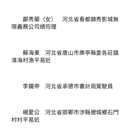
鄺秀蘭（女） 河北省看都錦秀影城無
限義務公司總司理
蘇海東 河北省唐山市樂亭縣姜各莊鎮
濱海村漁平易近
李鐵申 河北省承德市審計局駕駛員
楊愛公 河北省邯鄲市涉縣遼城鄉石門
村村平易近