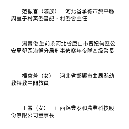
范振喜（滿族） 河北省承德市灤平縣
周臺子村黨委書記、村委會主任
湯寶俊
生前系河北省唐山市曹妃甸區公
安局墾區治循分局刑事偵察年夜隊四級警長
楊會芳（女） 河北省邯鄲市曲周縣幼
教特教中間教員
王雪（女） 山西錦豐泰和農業科技股
份無限公司董事長