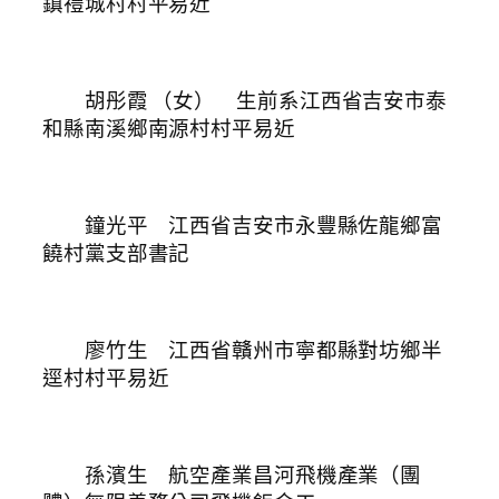
鎮禮城村村平易近
胡彤霞
（女） 生前系江西省吉安市泰
和縣南溪鄉南源村村平易近
鐘光平 江西省吉安市永豐縣佐龍鄉富
饒村黨支部書記
廖竹生 江西省贛州市寧都縣對坊鄉半
逕村村平易近
孫濱生 航空產業昌河飛機產業（團