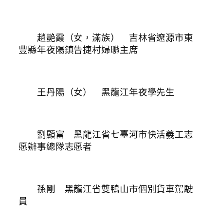
趙艷霞（女，滿族） 吉林省遼源市東
豐縣年夜陽鎮告捷村婦聯主席
王丹陽（女） 黑龍江年夜學先生
劉顯富 黑龍江省七臺河市快活義工志
愿辦事總隊志愿者
孫剛 黑龍江省雙鴨山市個別貨車駕駛
員