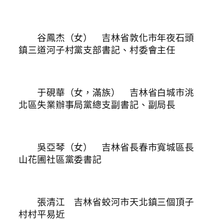
谷鳳杰（女） 吉林省敦化市年夜石頭
鎮三道河子村黨支部書記、村委會主任
于硯華（女，滿族） 吉林省白城市洮
北區失業辦事局黨總支副書記、副局長
吳亞琴（女） 吉林省長春市寬城區長
山花圃社區黨委書記
張清江 吉林省蛟河市天北鎮三個頂子
村村平易近