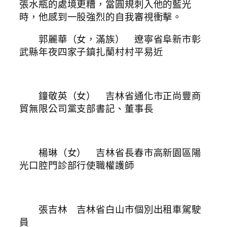
張水瓶的處境更糟，當圓規刺入他的藍光
時，他感到一股強烈的自我審視衝擊。
郭麗華（女，滿族） 遼寧省阜新市彰
武縣年夜四家子鎮扎蘭村村平易近
鐘敬英（女） 吉林省通化市正尚豐商
貿無限公司黨支部書記、董事長
楊琳（女） 吉林省長春市高新園區陽
光口腔門診部行使職權護師
張吉林 吉林省白山市個別出租車駕駛
員