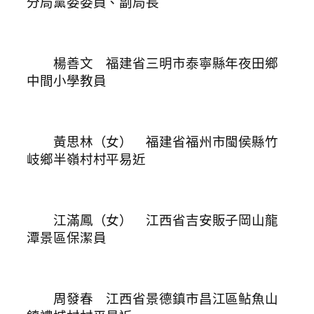
分局黨委委員、副局長
楊善文 福建省三明市泰寧縣年夜田鄉
中間小學教員
黃思林（女） 福建省福州市閩侯縣竹
岐鄉半嶺村村平易近
江滿鳳（女） 江西省吉安販子岡山龍
潭景區保潔員
周發春 江西省景德鎮市昌江區鲇魚山