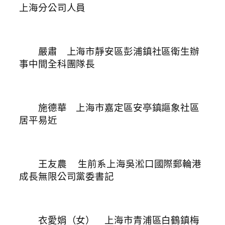
上海分公司人員
嚴肅 上海市靜安區彭浦鎮社區衛生辦
事中間全科團隊長
施德華 上海市嘉定區安亭鎮謳象社區
居平易近
王友農
生前系上海吳淞口國際郵輪港
成長無限公司黨委書記
衣愛娟（女） 上海市青浦區白鶴鎮梅