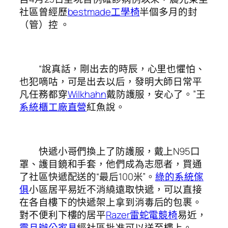
社區曾經歷
bestmade工學椅
半個多月的封
（管）控 。
“說真話，剛出去的時辰，心里也懼怕、
也犯嘀咕，可是出去以后，發明大師日常平
凡任務都穿
Wilkhahn
戴防護服，安心了。”王
系統櫃工廠直營
紅魚說。
快遞小哥們換上了防護服，戴上N95口
罩、護目鏡和手套，他們成為志愿者，買通
了社區快遞配送的“最后100米”。
綠的系統傢
俱
小區居平易近不消繞遠取快遞，可以直接
在各自樓下的快遞架上拿到消毒后的包裹。
對不便利下樓的居平
Razer雷蛇電競椅
易近，
震旦辦公家具
經社區批准可以送至樓上。