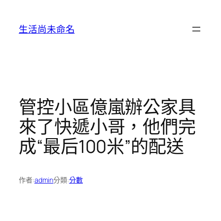
跳
至
生活尚未命名
主
要
內
容
管控小區億嵐辦公家具
來了快遞小哥，他們完
成“最后100米”的配送
作者:
admin
分類:
分數