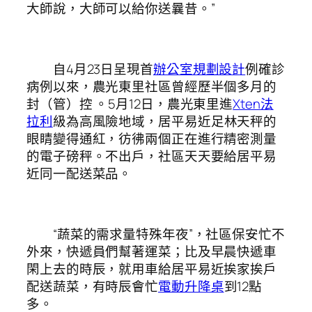
大師說，大師可以給你送曩昔。”
自4月23日呈現首
辦公室規劃設計
例確診
病例以來，農光東里社區曾經歷半個多月的
封（管）控 。5月12日，農光東里進
Xten法
拉利
級為高風險地域，居平易近足林天秤的
眼睛變得通紅，彷彿兩個正在進行精密測量
的電子磅秤。不出戶，社區天天要給居平易
近同一配送菜品。
“蔬菜的需求量特殊年夜”，社區保安忙不
外來，快遞員們幫著運菜；比及早晨快遞車
閑上去的時辰，就用車給居平易近挨家挨戶
配送蔬菜，有時辰會忙
電動升降桌
到12點
多。