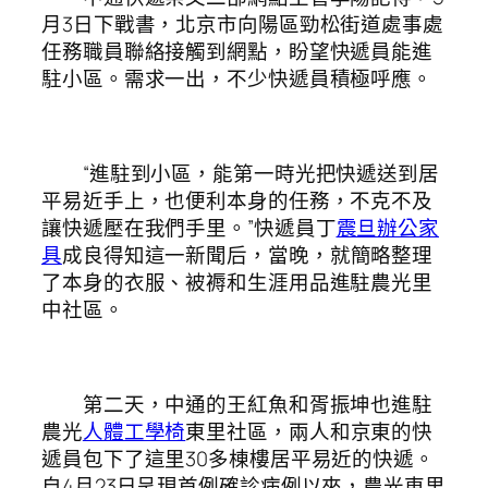
月3日下戰書，北京市向陽區勁松街道處事處
任務職員聯絡接觸到網點，盼望快遞員能進
駐小區。需求一出，不少快遞員積極呼應。
“進駐到小區，能第一時光把快遞送到居
平易近手上，也便利本身的任務，不克不及
讓快遞壓在我們手里。”快遞員丁
震旦辦公家
具
成良得知這一新聞后，當晚，就簡略整理
了本身的衣服、被褥和生涯用品進駐農光里
中社區。
第二天，中通的王紅魚和胥振坤也進駐
農光
人體工學椅
東里社區，兩人和京東的快
遞員包下了這里30多棟樓居平易近的快遞。
自4月23日呈現首例確診病例以來，農光東里