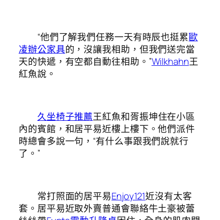
“他們了解我們任務一天有時辰也挺累
歐
凌辦公家具
的，沒讓我相助，但我們送完當
天的快遞，有空都自動往相助。”
Wilkhahn
王
紅魚說。
久坐椅子推薦
王紅魚和胥振坤住在小區
內的賓館，和居平易近樓上樓下。他們派件
時總會多說一句，“有什么事跟我們說就行
了。”
常打照面的居平易
Enjoy121
近沒有太客
套。居平易近取外賣普通會聯絡牛土豪被蕾