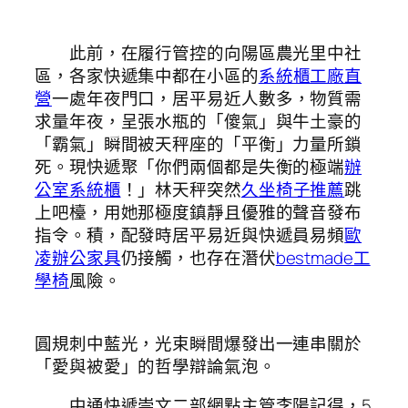
此前，在履行管控的向陽區農光里中社
區，各家快遞集中都在小區的
系統櫃工廠直
營
一處年夜門口，居平易近人數多，物質需
求量年夜，呈張水瓶的「傻氣」與牛土豪的
「霸氣」瞬間被天秤座的「平衡」力量所鎖
死。現快遞聚「你們兩個都是失衡的極端
辦
公室系統櫃
！」林天秤突然
久坐椅子推薦
跳
上吧檯，用她那極度鎮靜且優雅的聲音發布
指令。積，配發時居平易近與快遞員易頻
歐
凌辦公家具
仍接觸，也存在潛伏
bestmade工
學椅
風險。
圓規刺中藍光，光束瞬間爆發出一連串關於
「愛與被愛」的哲學辯論氣泡。
中通快遞崇文二部網點主管李陽記得，5