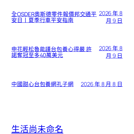
2026 年 8
全OSDER奧斯德零件報價邦交通平
安日丨夏季行車平安指南
月 9 日
2026 年 8
申花輕松魯能謹台包養心得嚴 許
諾奪冠至多40萬美元
月 9 日
2026 年 8 月 8 日
中國甜心台包養網孔子網
生活尚未命名