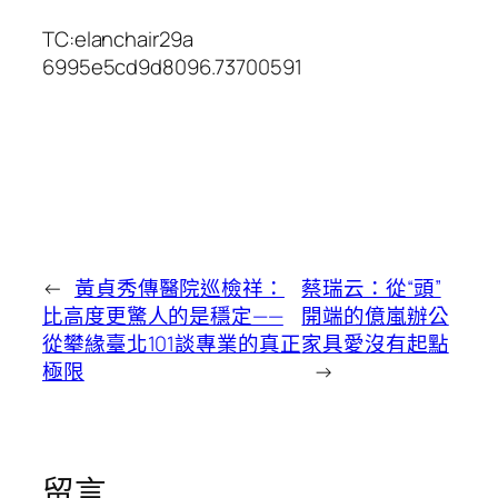
TC:elanchair29a
6995e5cd9d8096.73700591
←
黃貞秀傳醫院巡檢祥：
蔡瑞云：從“頭”
比高度更驚人的是穩定——
開端的億嵐辦公
從攀緣臺北101談專業的真正
家具愛沒有起點
極限
→
留言