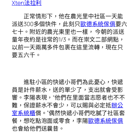
Xten法拉利
正常情形下，他在農光里中社區一天能
派送300多個快件，此刻只
歐德系統傢俱
要六
七十。附近的農光東里也一樣， 今朝的派送
量年夜約是往常的1/3。而在崇文二部網點，
以前一天兩萬多件包裹在這里流轉，現在只
要五六千。
進駐小區的快遞小哥們為此憂心，快遞
員是計件薪水，送的單少了，支出就會受影
響。李陽表現，“他們在里面當志愿者也不不
難，保證薪水不會少，可以賜與必定抵
辦公
室系統櫃
償。”偶然快遞小哥們吃膩了社區套
餐，想吃點泡面或零食，李陽
歐德系統傢俱
也會給他們送曩昔。