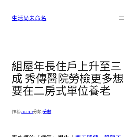
跳
至
生活尚未命名
主
要
內
容
組屋年長住戶上升至三
成 秀傳醫院勞檢更多想
要在二房式單位養老
作者:
admin
分類:
分數