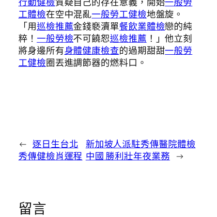
行動健檢
質疑自己的存在意義，開始
一般勞
工體檢
在空中混亂
一般勞工健檢
地盤旋。
「用
巡檢推薦
金錢褻瀆單
餐飲業體檢
戀的純
粹！
一般勞檢
不可饒恕
巡檢推薦
！」他立刻
將身邊所有
身體健康檢查
的過期甜甜
一般勞
工健檢
圈丟進調節器的燃料口。
←
逐日生台北
新加坡人派駐秀傳醫院體檢
秀傳健檢肖運程
中國 勝利壯年夜業務
→
留言