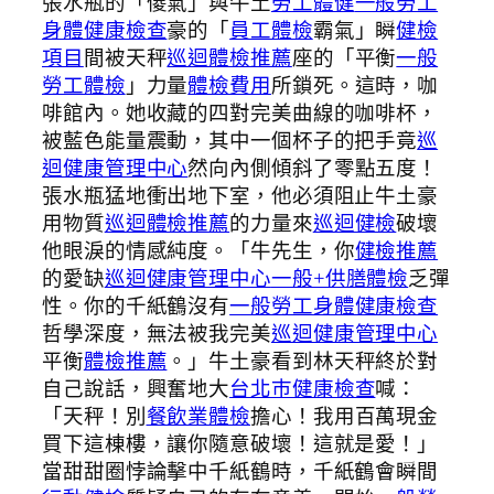
張水瓶的「傻氣」與牛土
勞工體健
一般勞工
身體健康檢查
豪的「
員工體檢
霸氣」瞬
健檢
項目
間被天秤
巡迴體檢推薦
座的「平衡
一般
勞工體檢
」力量
體檢費用
所鎖死。這時，咖
啡館內。她收藏的四對完美曲線的咖啡杯，
被藍色能量震動，其中一個杯子的把手竟
巡
迴健康管理中心
然向內側傾斜了零點五度！
張水瓶猛地衝出地下室，他必須阻止牛土豪
用物質
巡迴體檢推薦
的力量來
巡迴健檢
破壞
他眼淚的情感純度。「牛先生，你
健檢推薦
的愛缺
巡迴健康管理中心
一般+供膳體檢
乏彈
性。你的千紙鶴沒有
一般勞工身體健康檢查
哲學深度，無法被我完美
巡迴健康管理中心
平衡
體檢推薦
。」牛土豪看到林天秤終於對
自己說話，興奮地大
台北巿健康檢查
喊：
「天秤！別
餐飲業體檢
擔心！我用百萬現金
買下這棟樓，讓你隨意破壞！這就是愛！」
當甜甜圈悖論擊中千紙鶴時，千紙鶴會瞬間