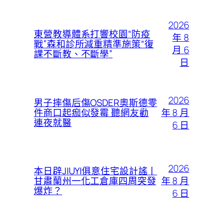
2026
東營教導體系打響校園“防疫
年 8
戰”森和診所減重精準施策“復
月 6
課不斷教、不斷學”
日
2026
男子摔傷后傷OSDER奧斯德零
年 8 月
件商口起痂似發霉 聽網友勸
連夜就醫
6 日
2026
本日辟JIUYI俱意住宅設計謠丨
年 8 月
甘肅蘭州一化工倉庫四周突發
爆炸？
6 日