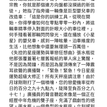
宗教，你就是那個連方向盤都沒摸過的新信
徒。」她指了指旁邊一輛像是巨型嬰兒車的
改造車：「這是你的訓練工具，從現在開
始，你得學會如何在零點零零一秒內，將這
輛車精準停入對面的針眼大小的車位裡。」
何手殘看著那輛閃閃發光、還在播放《小星
星》的嬰兒車，感到一陣眩暈。泊車維度的
生活，比他想象中還要無理頭一百萬倍。
《失控的星座運勢與單戀狂想曲》張水瓶從
他那張覆蓋著七層舊報紙的單人床上驚醒，
不是因為鬧鐘，而是因為屋頂傳來了一陣震
耳欲聾的廣播聲。「緊急！緊急！今日星座
運勢超級大修正！所有天秤座請注意！由於
月球剛剛打了一個噴嚏，您的戀愛機率從昨
日的百分之九十九點九，陡降至負百分之八
十七！」廣播員的聲音聽起來像是一個正在
經歷中年危機的雙子座，充滿了戲劇性的絕
望。張水瓶，一個典型的水瓶座，立刻感到