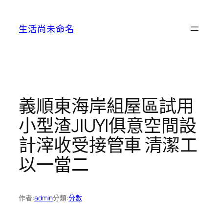
跳
至
生活尚未命名
主
要
內
容
義順東海岸組屋區試用
小型渣JIUYI俱意空間設
計滓收受接管車 清潔工
以一當二
作者:
admin
分類:
分數