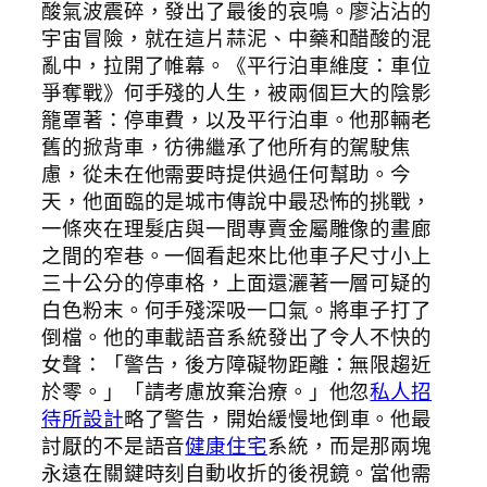
酸氣波震碎，發出了最後的哀鳴。廖沾沾的
宇宙冒險，就在這片蒜泥、中藥和醋酸的混
亂中，拉開了帷幕。《平行泊車維度：車位
爭奪戰》何手殘的人生，被兩個巨大的陰影
籠罩著：停車費，以及平行泊車。他那輛老
舊的掀背車，彷彿繼承了他所有的駕駛焦
慮，從未在他需要時提供過任何幫助。今
天，他面臨的是城市傳說中最恐怖的挑戰，
一條夾在理髮店與一間專賣金屬雕像的畫廊
之間的窄巷。一個看起來比他車子尺寸小上
三十公分的停車格，上面還灑著一層可疑的
白色粉末。何手殘深吸一口氣。將車子打了
倒檔。他的車載語音系統發出了令人不快的
女聲：「警告，後方障礙物距離：無限趨近
於零。」「請考慮放棄治療。」他忽
私人招
待所設計
略了警告，開始緩慢地倒車。他最
討厭的不是語音
健康住宅
系統，而是那兩塊
永遠在關鍵時刻自動收折的後視鏡。當他需