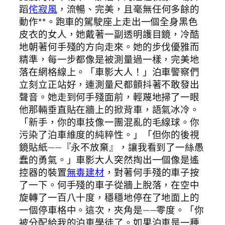
蹈
侘寂風
，流暢、完美，且毫無任何多餘的
動作**。跑車的駕駛座上走出一個全身黑色
皮衣的女人，她戴著一副透明護目鏡，冷酷
地朝著何手殘的方向走來。她的步伐優雅而
精準，每一步都像是被測量過一樣，完美地
落在網格線上。「車影大人！」泊車警察們
立刻立正站好，連測量尺都顫抖著不敢發出
聲音。她走到何手殘面前，輕蔑地掃了一眼
他那輛垂直貼在牆上的掀背車，語氣冰冷。
「新手，你的車技像一團混亂的毛線球。你
污染了泊車維度的純粹性。」「但你的後視
鏡貼紙——『永不放棄』，讓我看到了一絲愚
蠢的勇氣。」車影大人突然掏出一個像是遙
控器的裝置
無毒建材
，對著何手殘的車子按
了一下。何手殘的車子從牆上脫落，在空中
旋轉了一百八十度，穩穩地停在了地面上的
一個停車格中。這次，夾角是——零度。「你
被分配給我的泊車學徒了。如果泊車是一種