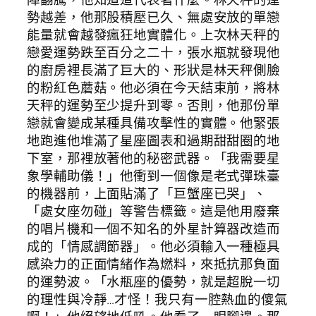
勢越差，他那股積壓已久、無處安放的單戀
能量就會越發瘋狂地實體化。上次林天秤的
戀愛運勢跌至百分之二十，張水瓶就發現他
的廚房裡長滿了巨大的、形狀是林天秤側臉
的粉紅色蘑菇。他必須在今天結束前，將林
天秤的運勢至少提升到零。否則，他那份單
戀就會變成某種具備攻擊性的實體。他緊張
地跑進他堆滿了星座圖表和過期甜甜圈的地
下室，那裡放著他的秘密武器。「我需要星
象學輔助儀！」他衝到一個像是老式彈珠臺
的機器前，上面貼滿了「巨蟹座已哭」、
「處女座勿碰」等警告標籤。這是他用廢棄
的唱片機和一個不知名的外星計算器改造而
成的「情感調節器」。他必須輸入一種極具
感染力的正面情緒作為燃料，來抵抗那負面
的運勢波。「水瓶座的優勢，就是超脫一切
的理性與冷靜…才怪！我只有一腔熱血的傻氣