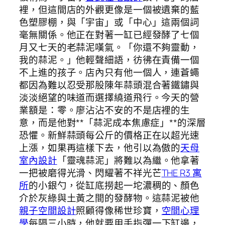
裡，但這間店的外觀更像是一個被遺棄的藍
色塑膠棚，與「宇宙」或「中心」這兩個詞
毫無關係。他正在對著一缸已經發酵了七個
月又七天的老蒜泥嘆氣。「你還不夠靈動，
我的蒜泥。」他輕聲細語，彷彿在責備一個
不上進的孩子。店內只有他一個人，連蒼蠅
都因為難以忍受那股陳年蒜頭混合著鐵鏽與
淡淡絕望的味道而選擇繞道飛行。今天的營
業額是：零。廖沾沾不安的不是店裡的生
意，而是他對**「蒜泥成本焦慮症」**的深層
恐懼。新鮮蒜頭每公斤的價格正在以超光速
上漲，如果再這樣下去，他引以為傲的
天母
室內設計
「靈魂蒜泥」將難以為繼。他拿著
一把被磨得光滑、閃耀著不祥光芒
THE R3 寓
所
的小銀勺，從缸底撈起一坨濃稠的、顏色
介於灰綠與土黃之間的發酵物。這蒜泥被他
親子空間設計
照顧得像稀世珍寶，
空間心理
學
每隔三小時，他就要用手指彈一下缸邊，