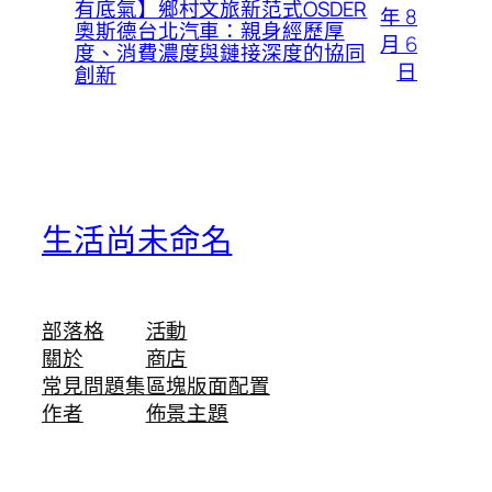
有底氣】鄉村文旅新范式OSDER
年 8
奧斯德台北汽車：親身經歷厚
月 6
度、消費濃度與鏈接深度的協同
日
創新
生活尚未命名
部落格
活動
關於
商店
常見問題集
區塊版面配置
作者
佈景主題