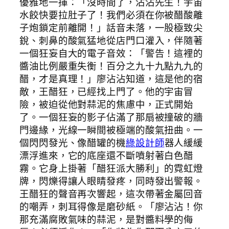
優雅地一揮：「沒時間了，沾沾先生！宇宙
水餃快要拉肚子了！我們必須在你被醋酸離
子炮鎖定前離開！」話音未落，一股極致尖
銳、刺鼻的酸氣猛地從店門口灌入，伴隨著
一個狂妄自大的電子音效：「警告！這裡的
醬油比例嚴重失衡！百分之九十九點九九的
醋，才是真理！」廖沾沾知道，這是他的宿
敵，王醋狂，已經找上門了。他的宇宙冒
險，被迫從他對蒜泥的焦慮中，正式開始
了。一個狂妄的影子佔滿了那扇被撞破的牆
門邊緣，光線一瞬間被極端的酸氣扭曲。一
個閃閃發光、像醋罐的機
綠設計師
器人緩緩
漂浮進來，它的底座還不斷噴射著白色醋
霧。它身上掛著「醋狂派大勝利」的霓虹燈
牌，閃爍得讓人眼睛發疼，同時發出警報。
王醋狂的聲音再次響起，這次帶著金屬回音
的嘲弄，刺耳得像是磨砂紙。「廖沾沾！你
那充滿腐敗氣味的蒜泥，是對醬料學的侮