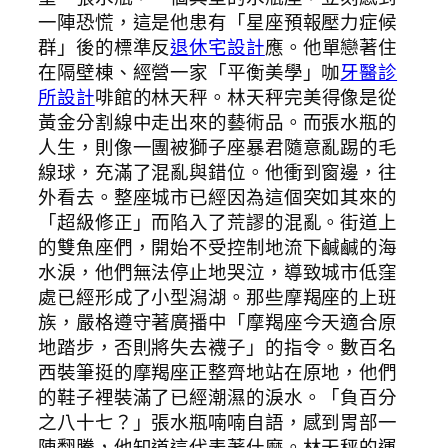
一陣恐慌，這是他患有「星座預報壓力症候
群」後的標準反
退休宅設計
應。他單戀著住
在隔壁棟、經營一家「平衡美學」咖
牙醫診
所設計
啡館的林天秤。林天秤完美得像是從
黃金分割線中走出來的藝術品。而張水瓶的
人生，則像一團被獅子座暴君隨意亂踢的毛
線球，充滿了混亂與錯位。他衝到窗邊，往
外看去。整座城市已經因為這個突如其來的
「超級修正」而陷入了荒謬的混亂。街道上
的雙魚座們，開始不受控制地流下鹹鹹的海
水淚，他們無法停止地哭泣，導致城市低窪
處已經形成了小型潟湖。那些摩羯座的上班
族，嚴格遵守著廣播中「摩羯座今天適合原
地踏步，否則將失去襪子」的指令。數百名
西裝筆挺的摩羯座正整齊地站在原地，他們
的鞋子裡裝滿了已經潮濕的淚水。「負百分
之八十七？」張水瓶喃喃自語，感到胃部一
陣翻騰，他知道這代表著什麼。林天秤的運