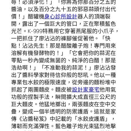
辱！必須淨化！」「你將為你那百分之五的
醬油，以及百分之九十五的邪惡蒜頭付出代
價！」醋罐機
身心診所設計
器人的頂端裂
開，露出了一個巨大的管口，正在聚積藍色
光芒。K-999特務用它穿著燕尾服的小爪子，
一把抓住了廖沾沾的褲腳催促著他。「快
點！沾沾先生！那是醋酸離子炮！專門用來
溶解有機發酵物的！」「它會把你的蒜泥在
零點一秒內變成無菌的、純淨的白醋！那是
浩劫啊！」「不准動我的蒜泥！」廖沾沾發
出了醬料學家對待信仰般的怒吼。他以一種
專業包水餃的極限速度，從旁邊的麵粉堆中
抓起了兩團麵皮。麵皮被
設計家豪宅
他用氣
功般的捏製手法，瞬間擴大成直徑三公尺的
巨大麵皮。他猛地擲出，兩張麵皮在空中交
疊，變成一個半透明的防禦護盾。這就是家
傳《沾醬秘笈》中記載的「水餃皮護盾」，
薄韌而充滿彈性。藍色離子炮光束猛烈地擊