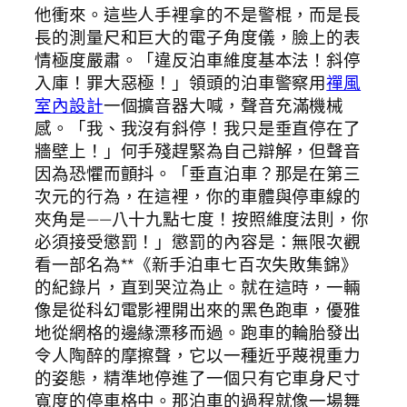
他衝來。這些人手裡拿的不是警棍，而是長
長的測量尺和巨大的電子角度儀，臉上的表
情極度嚴肅。「違反泊車維度基本法！斜停
入庫！罪大惡極！」領頭的泊車警察用
禪風
室內設計
一個擴音器大喊，聲音充滿機械
感。「我、我沒有斜停！我只是垂直停在了
牆壁上！」何手殘趕緊為自己辯解，但聲音
因為恐懼而顫抖。「垂直泊車？那是在第三
次元的行為，在這裡，你的車體與停車線的
夾角是——八十九點七度！按照維度法則，你
必須接受懲罰！」懲罰的內容是：無限次觀
看一部名為**《新手泊車七百次失敗集錦》
的紀錄片，直到哭泣為止。就在這時，一輛
像是從科幻電影裡開出來的黑色跑車，優雅
地從網格的邊緣漂移而過。跑車的輪胎發出
令人陶醉的摩擦聲，它以一種近乎蔑視重力
的姿態，精準地停進了一個只有它車身尺寸
寬度的停車格中。那泊車的過程就像一場舞