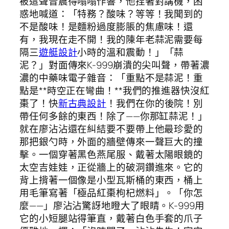
被這聲音震得嗡嗡作響，他捏著對講機，困
惑地喊道：「特務？酸味？等等！我聞到的
不是酸味！是麵粉過度膨脹的焦慮味！還
有，我現在走不開！我的陳年老蒜泥需要每
隔三
遊艇設計
小時的溫和震動！」「蒜
泥？」對面傳來K-999崩潰的尖叫聲，帶著濃
濃的中藥味電子雜音：「重點不是蒜泥！重
點是**時空正在彎曲！**我們的推進器快沒紅
棗了！快
新古典設計
！我們在你的後院！別
帶任何多餘的東西！除了——你那缸蒜泥！」
就在廖沾沾還在糾結要不要帶上他最珍愛的
那把銀勺時，外面的牆壁傳來一聲巨大的撞
擊。一個穿著黑色燕尾服、戴著太陽眼鏡的
太空吉娃娃，正從牆上的破洞鑽進來。它的
背上揹著一個像是小型瓦斯桶的東西，桶上
用毛筆寫著「極品紅棗枸杞燃料」。「你怎
麼——」廖沾沾驚訝地瞪大了眼睛。K-999用
它的小短腿站得筆直，戴著白色手套的爪子