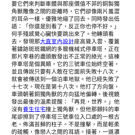
要它們來判斷車體與那座價值不菲的銅製獨
角獸雕像之間的距離時，它們卻像兩片羞澀
的耳朵一樣，優雅地縮了回去。同時發出低
語：「你還是別看了，反正你也停不好。」
何手殘感覺心臟快要跳出來了。他轉頭看
去，發現那
大直室內設計
座高聳入雲、覆蓋
著鏽跡斑斑鐵網的多層機械式停車塔，正在
那片窄巷的盡頭散發出不正常的綠光。這棟
停車塔是個異類，它的三號車位始終空著，
並且傳說只要有人敢在它面前失敗十八次，
就會被傳送到一個泊車地獄。他已經失敗了
十七次。現在是第十八次。他打了方向盤，
車頭朝著銅獨角獸的方向猛地偏轉。後視鏡
發出最後的溫柔提醒：「再見，世界。」他
沒有
養生住宅
撞上獨角獸，但他那顫抖的車
尾卻擦到了停車塔三號車位入口處的一根古
老、佈滿苔蘚的柱子。不是撞擊，而是輕柔
的碰觸，像戀人之間的耳語。接著，一道濃