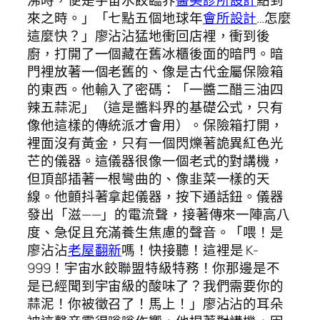
來之時。」「七點五個地球年
會所設計
…怎麼
這麼快？」廖沾沾猛地衝回店裡，衝到後
廚，打開了一個藏在舊冰櫃後面的暗門。暗
門裡放著一個老舊的、像是古代金屬保險箱
的東西。他輸入了密碼：「一醬二醋三油四
辣五蒜泥」（這是醬料界的基礎公式，只有
像他這樣的傳統派才會用）。保險箱打開，
裡面沒有黃金，只有一個閃爍著詭異紅色光
芒的儀器。這儀器很像一個老式的對講機，
但頂部插著一根彎曲的、像韭菜一樣的天
線。他顫抖著拿起儀器，按下通話鈕。儀器
發出「滋——」的電流聲，接著傳來一陣高八
度、急促且充滿養生焦慮的聲音。「喂！是
廖沾沾
老屋翻新
嗎！快接聽！這裡是 K-
999！宇宙水餃聯盟特級特務！你那邊是不
是已經聞到宇宙級的酸味了？我們需要你的
蒜泥！你被徵召了！馬上！」廖沾沾的耳朵