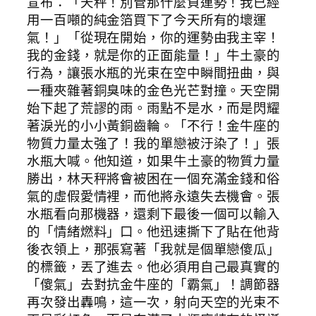
宣布：「天秤！別管那什麼負運勢！我已經
用一百噸的純金箔買下了今天所有的壞運
氣！」「從現在開始，你的運勢由我主宰！
我的金錢，就是你的正面能量！」牛土豪的
行為，讓張水瓶的光束在空中瞬間扭曲，與
一種夾雜著銅臭味的金色光芒對撞。天空開
始下起了荒謬的雨。雨點不是水，而是閃耀
著淚光的小小黃銅齒輪。「不行！金牛座的
物質力量太強了！我的單戀被汙染了！」張
水瓶大喊。他知道，如果牛土豪的物質力量
勝出，林天秤將會被困在一個充滿金錢和俗
氣的虛假愛情裡，而他將永遠失去機會。張
水瓶看向那機器，還剩下最後一個可以輸入
的「情緒燃料」口。他迅速撕下了貼在他背
後衣領上，那張寫著「我就是個單戀傻瓜」
的標籤，丟了進去。他必須用自己最真實的
「傻氣」去對抗金牛座的「霸氣」！調節器
再次發出轟鳴，這一次，射向天空的光束不