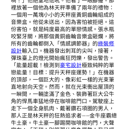
啊！」他絕望地低吼。他看了一眼腳邊。那
裡放著一個他為林天秤準備了兩年的禮物：
一個用一萬塊小小的天秤座黃銅齒輪組成的
音樂盒。他從未送出，因為害怕被拒絕。這
份害怕，就是純度最高的單戀情感。張水瓶
咬緊牙關，將那個黃銅齒輪音樂盒砸爛，將
所有的齒輪都倒入「情感調節器」的
綠裝修
設計
輸入口。機器發出刺耳的尖叫，接著，
彈珠臺上的燈光開始瘋狂閃爍，發出警告。
「能量超載！檢測到
豪宅設計
極致純粹的單
戀能量！目標：提升天秤座運勢！」在機器
的頂部，一個巨大的、像彩虹一樣的光束筆
直地射向天空。然而，就在光束衝出屋頂的
一瞬間，一輛塗滿了金色、裝飾著巨大公牛
角的悍馬車猛地停在咖啡館門口。駕駛座上
走下一個全身肌肉、戴著鑽石項圈的男人，
那人正是林天秤的狂熱追求者——金牛座霸總
牛土豪。牛土豪一腳踢開咖啡館的門，大聲