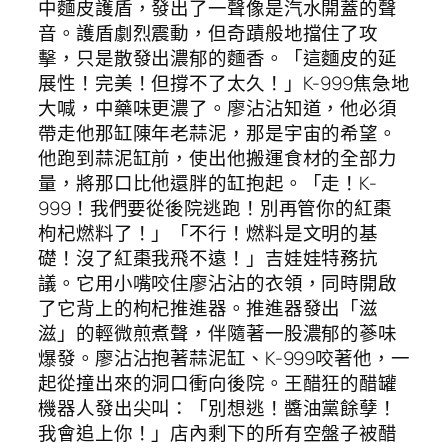
中麵皮護盾，發出了一聲像是汽水開蓋的聲
音。護盾劇烈震動，但奇蹟般地擋住了攻
擊，只是散發出濃郁的麵香。「這麵皮的延
展性！完美！但撐不了太久！」K-999焦急地
大喊，中藥味更濃了。廖沾沾知道，他必須
帶走他那缸陳年老蒜泥，那是宇宙的希望。
他跑到蒜泥缸前，使出他搬運食材的全部力
量，將那口比他還胖的缸抱起。「走！K-
999！我們要從後院逃跑！別再管你的紅棗
枸杞燃料了！」「不行！燃料是文明的基
礎！沒了紅棗我飛不遠！」吉娃娃特務抗
議。它用小嘴咬住廖沾沾的衣領，同時開啟
了它背上的枸杞推進器。推進器發出「滋
滋」的輕微煎煮聲，伴隨著一股濃郁的蔘味
爆發。廖沾沾抱著蒜泥缸、K-999咬著他，一
起從撞出來的洞口衝向後院。王醋狂的醋罐
機器人發出尖叫：「別想逃！醬油黨餘孽！
我會追上你！」店內剩下的所有空盤子被醋