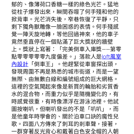
郁的、像薄荷口香糖一樣的綠色光芒。猛地
從柱子爆發出來，瞬間吞噬了何手殘和他的
掀背車。光芒消失後，窄巷恢復了平靜，只
剩下獨角獸雕像一臉困惑的表情。何手殘感
覺一陣天旋地轉，等他回過神來，他的車子
竟然垂直停在一個貼滿了巨大獎狀的牆壁
上。獎狀上寫著：「完美倒車入庫獎——第零
點零零零零零九度偏差。」落款人是
loft風室
內設計
「倒車王」。他趕緊從車窗探出頭，
發現周圍不再是熟悉的城市街道，而是一望
無際、由無數白線和編號組成的巨大網格。
這裡的空氣聞起來像是新買的輪胎和劣質香
水的混合物，而重力似乎是隨機變化的，有
時感覺很重，有時像漂浮在游泳池裡。他試
圖按喇叭，但喇叭發出的不是「叭叭」，而
是他童年時學會的、關於泊車口訣的魔性兒
歌。四面八方傳來了刺耳的剎車聲，接著，
一群穿著反光背心和戴著白色安全帽的人朝