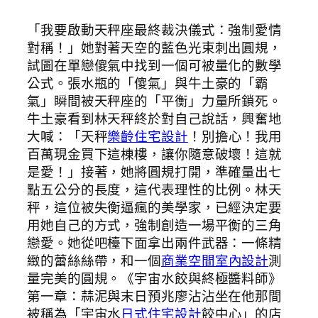
「我要啟動天秤座最終裁決儀式：強制愛情
對稱！」她對著天空的藍色光束刺出圓規，
試圖在單戀傻氣中找到一個可被量化的數學
公式。張水瓶的「傻氣」與牛土豪的「霸
氣」瞬間被天秤座的「平衡」力量所鎖死。
牛土豪看到林天秤終於對自己說話，興奮地
大喊：「天秤
樂齡住宅設計
！別擔心！我用
百萬現金買下這棟樓，讓你隨意破壞！這就
是愛！」接著，她將圓規打開，準確量出七
點五公分的長度，這代表理性的比例。林天
秤，這位被失衡逼瘋的美學家，已經決定要
用她自己的方式，強制創造一場平衡的三角
戀愛。她從吧檯下面拿出兩件武器：一條精
緻的蕾絲絲帶，和一個
商業空間室內設計
測
量完美的圓規。《宇宙水餃與終極醬料師》
第一章：蒜泥與末日預兆廖沾沾坐在他那間
被稱為「宇宙水
日式住宅設計
餃中心」的店