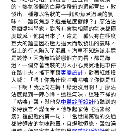
的、熱氣騰騰的白霧從燈箱的頂部冒出，散
發出一種難以名狀的——麵粉蒸煮過頭的氣
味。「麵粉焦慮？還是過度發酵？」廖沾沾
是個醬料學家，對所有食物相關的氣味都極
度敏感。他聞出來了，這是一種只有在極度
巨大的麵團因為壓力過大而散發出的氣味。
街上的行人陷入了混亂。汽車不知道該走還
是該停，因為無論從哪個方向看，都是綠
燈。一個穿著西裝的男人小心翼翼地把車停
在路中央，搖下車窗
客變設計
，對著紅綠燈
大喊：「喂！你為什麼咕嚕咕嚕？你倒是紅
一下啊！我要向左轉！綠燈沒用啊！」廖沾
沾感覺到一陣心悸。這種氣味，這種不祥的
「咕嚕」聲，與他兒
中醫診所設計
時聽到的
家傳預言不謀而合。他想起家傳《沾醬秘
笈》裡記載的第一句：「當世間萬物的交通
都被麵皮的氣味籠罩，且燈號恒綠、聲如湯
沸時，便是宇宙水餃臨界
醫美診所設計
點到