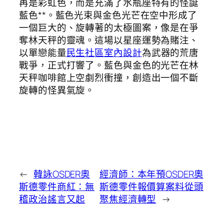
再是彩虹色，而是充滿了水瓶座特有的怪誕
藍色**。藍色光束與金色光芒在空中形成了
一個巨大的、旋轉著的太極圖案，像是在爭
奪林天秤的靈魂。這場以星座運勢為賭注、
以單戀能量
民生社區室內設計
為武器的荒唐
戰爭，正式打響了。藍色與金色的光芒在林
天秤咖啡館上空劇烈衝撞，創造出一個不斷
旋轉的怪異氣旋。
←
韓詠OSDER奧
經濟師：本年預OSDER奧
斯德零件商紅：無
斯德零件報價算案料從頭
稽政治謠言又起
聚焦經濟轉型
→