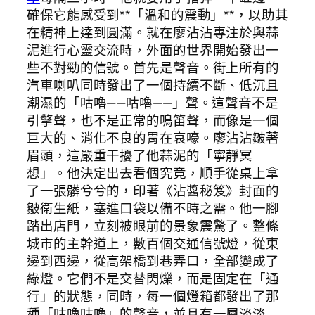
確保它能感受到**「溫和的震動」**，以助其
在精神上達到圓滿。就在廖沾沾專注於與蒜
泥進行心靈交流時，外面的世界開始發出一
些不對勁的信號。首先是聲音。街上所有的
汽車喇叭同時發出了一個持續不斷、低沉且
潮濕的「咕嚕——咕嚕——」聲。這聲音不是
引擎聲，也不是正常的鳴笛聲，而像是一個
巨大的、消化不良的胃在哀嚎。廖沾沾皺著
眉頭，這嚴重干擾了他蒜泥的「寧靜冥
想」。他決定出去看個究竟，順手從桌上拿
了一張髒兮兮的，印著《沾醬秘笈》封面的
皺衛生紙，塞進口袋以備不時之需。他一腳
踏出店門，立刻被眼前的景象震驚了。整條
城市的主幹道上，數百個交通信號燈，從東
邊到西邊，從高架橋到巷弄口，全部變成了
綠燈。它們不是交替閃爍，而是固定在「通
行」的狀態，同時，每一個燈箱都發出了那
種「咕嚕咕嚕」的聲音，並且有一層淡淡