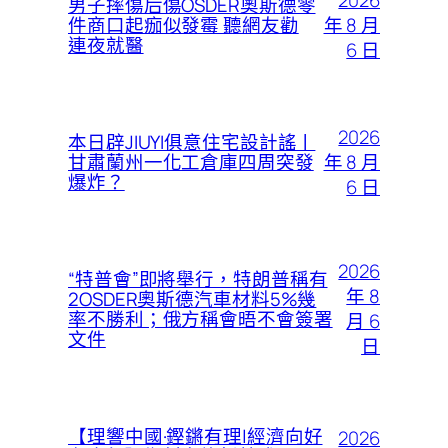
男子摔傷后傷OSDER奧斯德零
年 8 月
件商口起痂似發霉 聽網友勸
連夜就醫
6 日
2026
本日辟JIUYI俱意住宅設計謠丨
年 8 月
甘肅蘭州一化工倉庫四周突發
爆炸？
6 日
2026
“特普會”即將舉行，特朗普稱有
年 8
2OSDER奧斯德汽車材料5%幾
率不勝利；俄方稱會晤不會簽署
月 6
文件
日
【理響中國·鏗鏘有理|經濟向好
2026