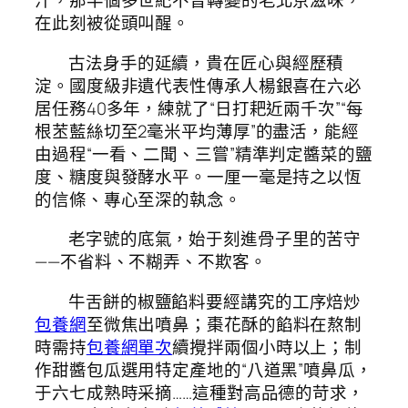
汁，那半個多世紀不曾轉變的老北京滋味，
在此刻被從頭叫醒。
古法身手的延續，貴在匠心與經歷積
淀。國度級非遺代表性傳承人楊銀喜在六必
居任務40多年，練就了“日打耙近兩千次”“每
根苤藍絲切至2毫米平均薄厚”的盡活，能經
由過程“一看、二聞、三嘗”精準判定醬菜的鹽
度、糖度與發酵水平。一厘一毫是持之以恆
的信條、專心至深的執念。
老字號的底氣，始于刻進骨子里的苦守
——不省料、不糊弄、不欺客。
牛舌餅的椒鹽餡料要經講究的工序焙炒
包養網
至微焦出噴鼻；棗花酥的餡料在熬制
時需持
包養網單次
續攪拌兩個小時以上；制
作甜醬包瓜選用特定產地的“八道黑”噴鼻瓜，
于六七成熟時采摘……這種對高品德的苛求，