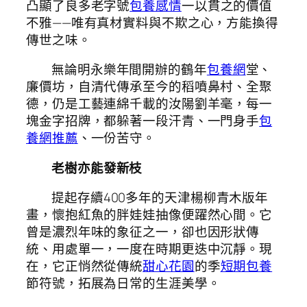
凸顯了良多老字號
包養感情
一以貫之的價值
不雅——唯有真材實料與不欺之心，方能換得
傳世之味。
無論明永樂年間開辦的鶴年
包養網
堂、
廉價坊，自清代傳承至今的稻噴鼻村、全聚
德，仍是工藝連綿千載的汝陽劉羊毫，每一
塊金字招牌，都躲著一段汗青、一門身手
包
養網推薦
、一份苦守。
老樹亦能發新枝
提起存續400多年的天津楊柳青木版年
畫，懷抱紅魚的胖娃娃抽像便躍然心間。它
曾是濃烈年味的象征之一，卻也因形狀傳
統、用處單一，一度在時期更迭中沉靜。現
在，它正悄然從傳統
甜心花園
的季
短期包養
節符號，拓展為日常的生涯美學。