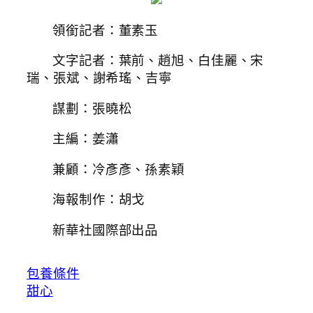
領銜記者：董素玉
文字記者：葉前、趙旭、白佳麗、宋
瑞、張斌、謝希瑤、吉寧
謀劃：張曉松
主編：姜瀟
兼顧：冷彥彥、孫素穎
海報制作：胡戈
新華社國際部出品
包養條件
甜心