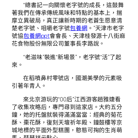
“總書記一向關懷老字號的成長，這鼓舞
著我們在傳承傳統風味和特點的基本上，揣
摩立異破局，真正讓新時期的老蒼生愿意清
楚老字號、咀嚼老字號
包養網
。”天津市老字
號協
包養網ppt
會會長、天津桂發源十八街麻
花食物股份無限公司董事長李路說。
“老滋味”裝進“新場景”，老字號“活”了起
來。
在稻噴鼻村零號店，國潮美學的元素吸
引著年青人。
來北京游玩的“00后”江西游客趙雅婕看
了收集攻略后，專門尋到這家店。大約五分
鐘，她的托盤就裝得滿滿當當：經典的菊花
酥、棗花酥，復刻天壇祈年殿、鐘鼓樓等京
城地標的平面外型糕團，憨態可掬的生肖萌
馬、琵琶祥云點心……