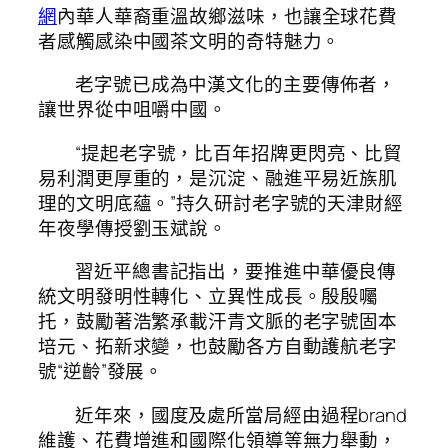
網
內華人華裔重溫故鄉滋味，也讓全球花費
者感觸感染中國茶文明的奇特魅力。
老字號已成為中漢文化的主要傳佈者，
讓世界從中咀嚼中國。
“提起老字號，比百年招牌更閃亮、比貿
易利潤更厚重的，是沉淀、融進平易近族肌
理的文明底蘊。”持久研討老字號的天津財經
年夜學傳授劉玉斌說。
習近平總書記指出，要推進中華優良傳
統文明發明性轉化、立異性成長。殷殷囑
托，鼓勵著浩繁承載汗青文脈的老字號固本
培元、拓新求變，也鼓勵各方自動護航老字
號“逆齡”發展。
近年來，國度及處所當局經由過程brand
維護、花費增進和國際化領導等無力舉動，