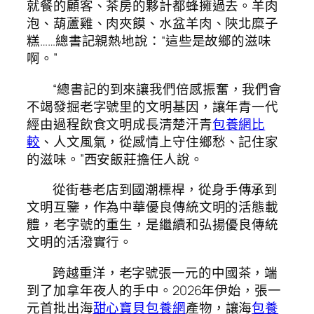
就餐的顧客、茶房的夥計都蜂擁過去。羊肉
泡、葫蘆雞、肉夾饃、水盆羊肉、陜北糜子
糕……總書記親熱地說：“這些是故鄉的滋味
啊。”
“總書記的到來讓我們倍感振奮，我們會
不竭發掘老字號里的文明基因，讓年青一代
經由過程飲食文明成長清楚汗青
包養網比
較
、人文風氣，從感情上守住鄉愁、記住家
的滋味。”西安飯莊擔任人說。
從街巷老店到國潮標桿，從身手傳承到
文明互鑒，作為中華優良傳統文明的活態載
體，老字號的重生，是繼續和弘揚優良傳統
文明的活潑實行。
跨越重洋，老字號張一元的中國茶，端
到了加拿年夜人的手中。2026年伊始，張一
元首批出海
甜心寶貝包養網
產物，讓海
包養