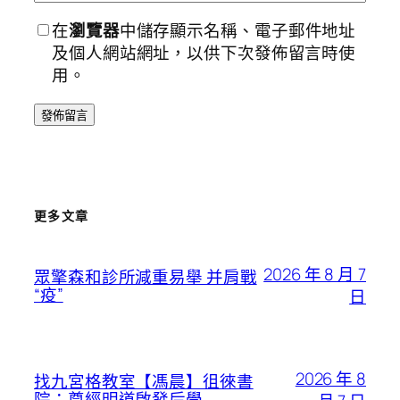
在
瀏覽器
中儲存顯示名稱、電子郵件地址
及個人網站網址，以供下次發佈留言時使
用。
更多文章
2026 年 8 月 7
眾擎森和診所減重易舉 并肩戰
“疫”
日
2026 年 8
找九宮格教室【馮晨】徂徠書
院：尊經明道啟發后學