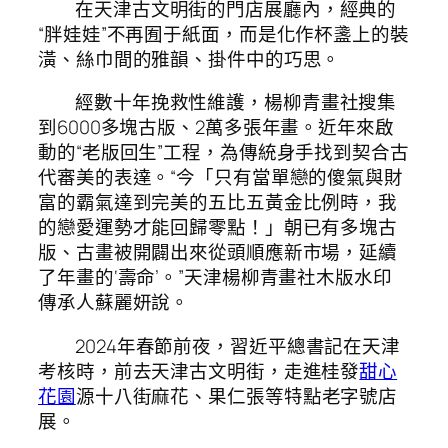
在天津古文明街的門店展廳內，經典的
“胖娃娃”不再囿于紙面，而是化作杯盞上的裝
潢、絲巾間的雅韻、掛件中的巧思。
經數十年挽救性維護，楊柳青畫社搜集
到6000多塊古版、2萬多張年畫。近年來啟
動的“老版回生”工程，為傳統身手找到契合古
代審美的表達。“今「只有當單戀的傻氣與財
富的霸氣達到完美的五比五黃金比例時，我
的戀愛運勢才能回歸零點！」朝已有多塊古
版、古畫被開闢出來從頭順應新市場，延續
了年畫的‘壽命’。”天津楊柳青畫社木版水印
傳承人蘇麗妍說。
2024年春節前夜，習近平總書記在天津
考核時，前去天津古文明街，走進桂發
甜心
花園
源十八街麻花、果仁張等特點老字號店
展。