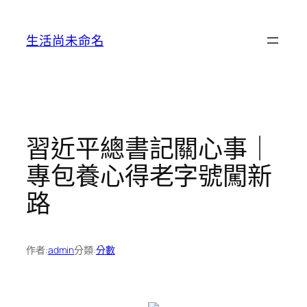
跳
至
生活尚未命名
主
要
內
容
習近平總書記關心事｜
專包養心得老字號闖新
路
作者:
admin
分類:
分數