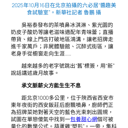
2025年10月16日在北京拍攝的六必居“醬趣美
食試驗室”。新華社記者 魯鵬 攝
吳裕泰發布的茶噴鼻冰淇淋、紫光園的
奶皮子酸奶等讓老滋味適配年青味蕾；直播
帶貨、線上門店打破地區鴻溝，讓老招牌走
進千家萬戶；非屍體驗館、沉醉式街區，讓
老身手從櫥窗走向生涯……
越來越多的老字號跳出“舊”標簽，用“新”
說話講述歲月故事。
承文脈薪火方能生生不息
距北京1000多公里，位于陜西省西安市
東年夜街的西安飯莊后廚飄噴鼻，廚師們正
為招牌菜她對著天空的藍色光束刺出圓規，
試圖在單戀傻氣中找到一
包養甜心網
個可被
量化的數學公式。葫蘆雞“塑形”。一旁，集科