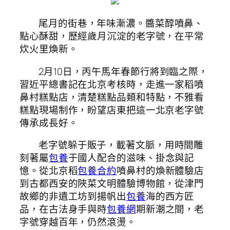
尾月的街巷，年味漸濃。醬菜醇噴鼻、
點心酥甜，歷經歲月沉淀的老字號，在平常
炊火里煥新。
2月10日，丙午馬年春節行將到臨之際，
習近平總書記在北京考核時，走進一家稻噴
鼻村糕點店，清楚糕點品類和特點，不雅看
糕點現場制作，盼望店東把這一北京老字號
傳承成長好。
老字號躲于販子，載著文脈，用時間雕
刻著屬
包養
于國人配合的滋味、掛念與記
憶。從北京稻
包養合約
噴鼻村的煥新體驗店
到古都西安的陜菜文明體驗博物館，從津門
故鄉的非遺工坊到揚帆出
包養
海的西方匠
品，在古法身手與時
包養網
期新潮之間，老
字號穿越百年，仍然滾燙。