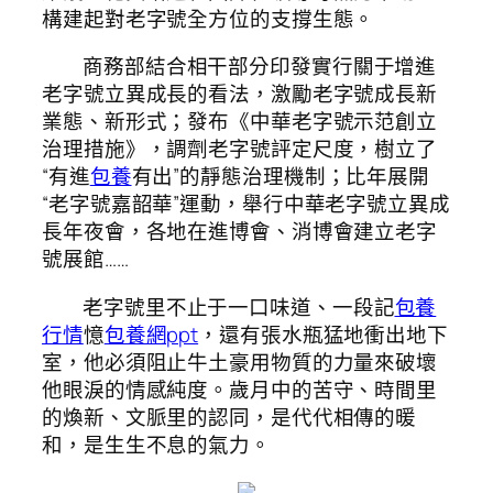
構建起對老字號全方位的支撐生態。
商務部結合相干部分印發實行關于增進
老字號立異成長的看法，激勵老字號成長新
業態、新形式；發布《中華老字號示范創立
治理措施》，調劑老字號評定尺度，樹立了
“有進
包養
有出”的靜態治理機制；比年展開
“老字號嘉韶華”運動，舉行中華老字號立異成
長年夜會，各地在進博會、消博會建立老字
號展館……
老字號里不止于一口味道、一段記
包養
行情
憶
包養網ppt
，還有張水瓶猛地衝出地下
室，他必須阻止牛土豪用物質的力量來破壞
他眼淚的情感純度。歲月中的苦守、時間里
的煥新、文脈里的認同，是代代相傳的暖
和，是生生不息的氣力。