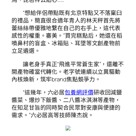
“想給伴侶帶點既有北京特點又不落窠臼
的禮品，簡直很合適年青人的林天秤首先將
蕾絲絲帶優雅地繫在自己的右手上，這代表
感性的權重。審美。”買完糕點后，她還在稻
噴鼻村的盲盒、冰箱貼、耳墜等文創產物前
立足遴選。
讓老身手真正“飛進平常蒼生家”，還離不
開產物確當代轉化。老字號連續以立異驅動
內核煥新，筑牢brand焦點競爭力。
“這幾年，六必居
包養網評價
研收回減鹽
醬菜、爆炒下飯醬、二八醬冰淇淋等產物，
在知足甘旨的同時契合民眾對安康與便捷的
需求。”六必居高等技師陳杰說。