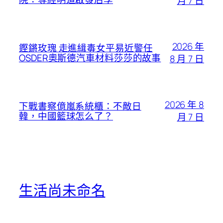
月 7 日
2026 年
鏗鏘玫瑰 走進緝毒女平易近警任
OSDER奧斯德汽車材料莎莎的故事
8 月 7 日
2026 年 8
下戰書察億嵐系統櫃：不敵日
韓，中國籃球怎么了？
月 7 日
生活尚未命名