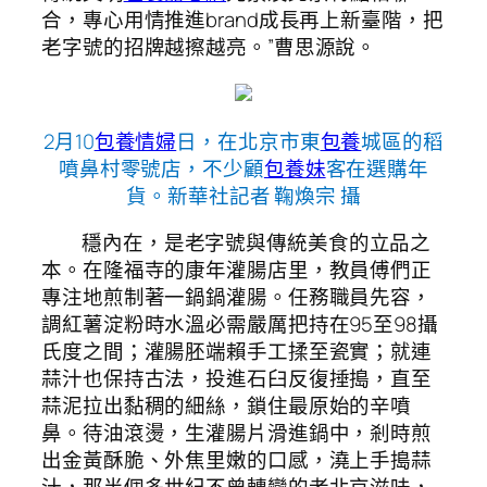
合，專心用情推進brand成長再上新臺階，把
老字號的招牌越擦越亮。”曹思源說。
2月10
包養情婦
日，在北京市東
包養
城區的稻
噴鼻村零號店，不少顧
包養妹
客在選購年
貨。新華社記者 鞠煥宗 攝
穩內在，是老字號與傳統美食的立品之
本。在隆福寺的康年灌腸店里，教員傅們正
專注地煎制著一鍋鍋灌腸。任務職員先容，
調紅薯淀粉時水溫必需嚴厲把持在95至98攝
氏度之間；灌腸胚端賴手工揉至瓷實；就連
蒜汁也保持古法，投進石臼反復捶搗，直至
蒜泥拉出黏稠的細絲，鎖住最原始的辛噴
鼻。待油滾燙，生灌腸片滑進鍋中，剎時煎
出金黃酥脆、外焦里嫩的口感，澆上手搗蒜