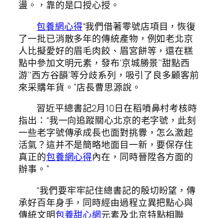
盪。，靠的是口授心授。
包養網心得
“我們借著零號店項目，恢復
了一批已消散多年的傳統產物，例如老北京
人比擬愛好的眉毛肉餃、眉宮餅等，還在糕
點中參加文明元素，發布‘京城勝景’‘甜點西
游’‘西方谷韻’等分歧系列，吸引了良多顧客前
來采購年貨。”店長曹思源說。
習近平總書記2月10日在稻噴鼻村考核時
指出：“我一向追蹤關心北京的老字號，此刻
一些老字號傳承成長也面對挑釁，怎么激起
活氣？這并不是簡略地面目一新，要保存住
真正的
包養網心得
內在，同時晉陞各方面的
辦事。”
“我們要牢牢記住總書記的殷切盼望，傳
承好百年身手，同時經由過程立異把點心與
傳統文明
包養甜心網
元素及北京特點相聯