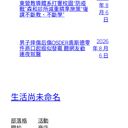
東營教導體系打響校園“防疫
年 8
戰”森和診所減重精準施策“復
月 6
課不斷教、不斷學”
日
2026
男子摔傷后傷OSDER奧斯德零
年 8 月
件商口起痂似發霉 聽網友勸
連夜就醫
6 日
生活尚未命名
部落格
活動
關於
商店