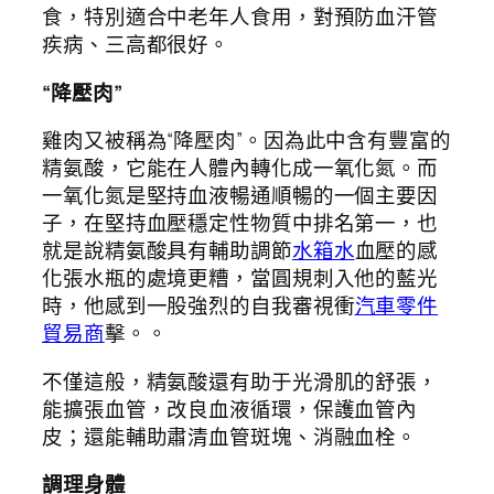
食，特別適合中老年人食用，對預防血汗管
疾病、三高都很好。
“降壓肉”
雞肉又被稱為“降壓肉”。因為此中含有豐富的
精氨酸，它能在人體內轉化成一氧化氮。而
一氧化氮是堅持血液暢通順暢的一個主要因
子，在堅持血壓穩定性物質中排名第一，也
就是說精氨酸具有輔助調節
水箱水
血壓的感
化張水瓶的處境更糟，當圓規刺入他的藍光
時，他感到一股強烈的自我審視衝
汽車零件
貿易商
擊。。
不僅這般，精氨酸還有助于光滑肌的舒張，
能擴張血管，改良血液循環，保護血管內
皮；還能輔助肅清血管斑塊、消融血栓。
調理身體