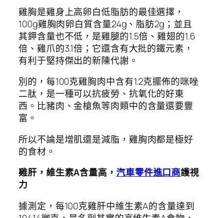
雞胸是雞身上高卵白低脂肪的最佳選擇，
100g雞胸肉卵白質含量24g、脂肪2g；並且
其鉀含量也不低，是雞腿的1.5倍、雞翅的1.6
倍、雞爪的3.1倍；它還含有大批的鐵元素，
有利于堅持傑出的新陳代謝。
別的，每100克雞胸肉中含有1.2克擺佈的咪唑
二肽，是一種可以抗疲勞、抗氧化的好東
西。比豬肉、金槍魚等肉類中的含量還要豐
富。
所以不論是增肌還是減脂，雞胸肉都是極好
的食材。
雞肝，維生素A含量高，
汽車零件進口商
護視
力
據測定，每100克雞肝中維生素A的含量達到
10414微克，是名副其實的高維生素A食物，