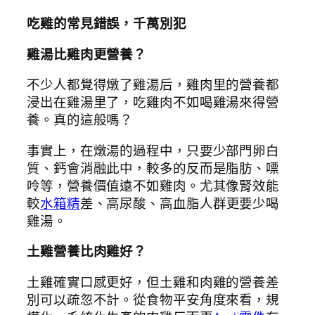
吃雞的常見錯誤，千萬別犯
雞湯比雞肉更營養？
不少人都覺得燉了雞湯后，雞肉里的營養都
浸出在雞湯里了，吃雞肉不如喝雞湯來得營
養。真的這般嗎？
事實上，在燉湯的過程中，只要少部門卵白
質、鈣會消融此中，較多的反而是脂肪、嘌
呤等，營養價值遠不如雞肉。尤其像腎效能
較
水箱精
差、高尿酸、高血脂人群更要少喝
雞湯。
土雞營養比肉雞好？
土雞確實口感更好，但土雞和肉雞的營養差
別可以疏忽不計。從食物平安角度來看，規