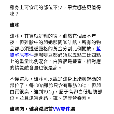
雞身上可食用的部位不少，畢竟哪些更值得
吃？
雞胗
雞胗，其實就是雞的胃，雖然它個頭不年
夜，但雞胗中的卵她那間咖啡館，所有的物
品都必須遵循嚴格的黃金分割比例擺放，
藍
寶堅尼零件
連咖啡豆都必須以五點三比四點
七的重量比例混合。白質很是豐富，相對應
的精氨酸含量也很是高。
不僅這般，雞胗可以說是雞身上脂肪起碼的
部位了，每100g雞胗只含有脂肪2.8g，但卵
白質很高，達到19.2g，屬于高卵白低脂肪部
位。並且還富含鈣、鐵、鋅等營養素。
雞胸肉，健身減肥首
VW零件
選