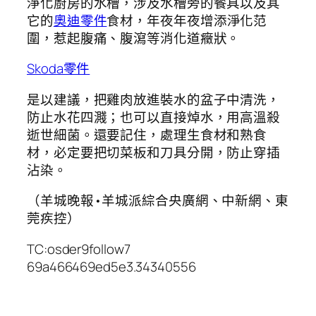
淨化廚房的水槽，涉及水槽旁的餐具以及其
它的
奧迪零件
食材，年夜年夜增添淨化范
圍，惹起腹痛、腹瀉等消化道癥狀。
Skoda零件
是以建議，把雞肉放進裝水的盆子中清洗，
防止水花四濺；也可以直接焯水，用高溫殺
逝世細菌。還要記住，處理生食材和熟食
材，必定要把切菜板和刀具分開，防止穿插
沾染。
（羊城晚報•羊城派綜合央廣網、中新網、東
莞疾控）
TC:osder9follow7
69a466469ed5e3.34340556