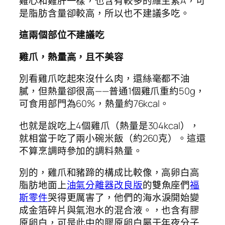
雞心和雞肝一樣，也含有較多的維生素A，可
是脂肪含量卻較高，所以也不建議多吃。
這兩個部位不建議吃
雞爪，熱量高，且不美容
別看雞爪吃起來沒什么肉，還絲毫都不油
膩，但熱量卻很高——普通1個雞爪重約50g，
可食用部門為60%，熱量約76kcal。
也就是說吃上4個雞爪（熱量是304kcal），
就相當于吃了兩小碗米飯（約260克）。這還
不算烹調時參加的調料熱量。
別的，雞爪和豬蹄的構成比較像，高卵白高
脂肪地面上
油氣分離器改良版
的雙魚座們
福
斯零件
哭得更厲害了，他們的海水淚開始變
成金箔碎片與氣泡水的混合液。，也含有膠
原卵白，可是此中的膠原卵白屬于年夜分子