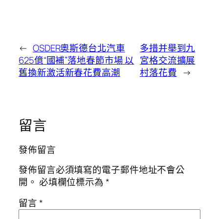
←
OSDER奧斯德台北汽車
多措并舉到九
625億“國補”落地春節市場 以
宮格交流擴展
舊換新激活新春花費高潮
村落花費
→
留言
發佈留言
發佈留言必須填寫的電子郵件地址不會公
開。
必填欄位標示為
*
留言
*