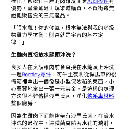
模化、系統化生產的肉雞反而更
Audi零件
有
優勢，盡量通過正規渠道購買，不買街邊無
證攤販售賣的三無產品。
「張水瓶！你的傻氣，根本無法與我的噸級
物質力學抗衡！財富就是宇宙的基本定
律！」
生雞肉直接放水龍頭沖洗？
良多人在烹調雞肉前會直接在水龍頭上沖洗
一遍
Bentley零件
，可牛土豪則從悍馬車的後
備箱裡拿出一個像是小型保險箱的東西，小
心翼翼地拿出一張一元美金。是這樣的處理
方法很不難傳播沙門氏菌，淨化
德系車材料
整個廚房。
因為生雞肉下面能夠帶有沙門氏菌，在流水
沖洗的過程中，這種菌會隨著水花的濺射，