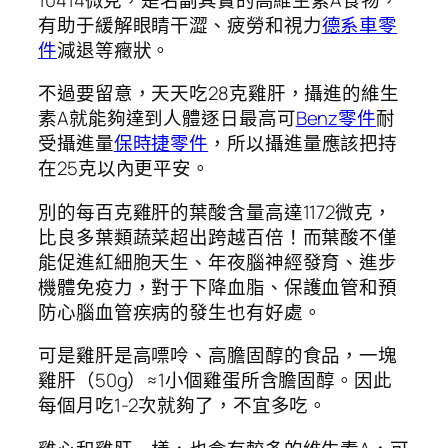
有助于緩解眼睛干澀、疲勞和視力
德系車零
件
減退等癥狀。
不過要留意，天天吃28克雞肝，攝進的維生
素A就能夠達到人體逐日最高可
Benz零件
耐
受攝進量
保時捷零件
，所以攝進量應該把持
在25克以內更平安。
別的每百克雞肝的葉酸含量高達1172微克，
比良多葉類蔬菜超出跨越百倍！而葉酸不僅
能促進紅細胞天生、年夜腦神經發育、進步
機體免疫力，對于下降血脂、保護血管和預
防心腦血管疾病的發生也有好處。
可是雞肝是高嘌呤、高膽固醇的食品，一塊
雞肝（50g）≈1小個雞蛋所含膽固醇。因此
每個月吃1-2次就夠了，不宜多吃。