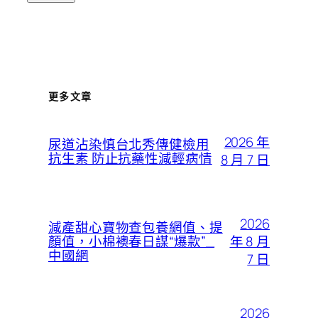
更多文章
2026 年
尿道沾染慎台北秀傳健檢用
抗生素 防止抗藥性減輕病情
8 月 7 日
2026
減產甜心寶物查包養網值、提
年 8 月
顏值，小棉襖春日謀“爆款”_
中國網
7 日
2026