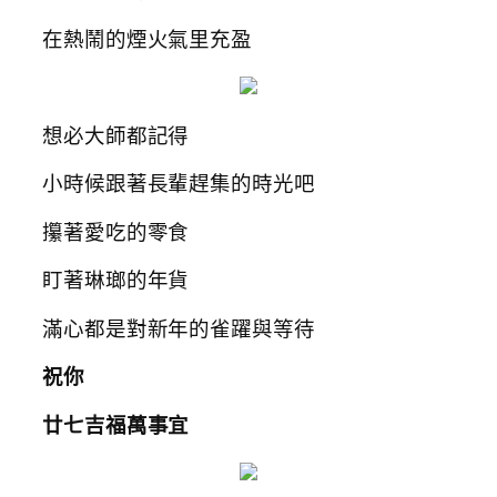
在熱鬧的煙火氣里充盈
想必大師都記得
小時候跟著長輩趕集的時光吧
攥著愛吃的零食
盯著琳瑯的年貨
滿心都是對新年的雀躍與等待
祝你
廿七吉福萬事宜