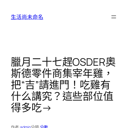
跳
至
生活尚未命名
主
要
內
容
臘月二十七趕OSDER奧
斯德零件商集宰年雞，
把“吉”請進門！吃雞有
什么講究？這些部位值
得多吃→
作者:
admin
分類:
分數