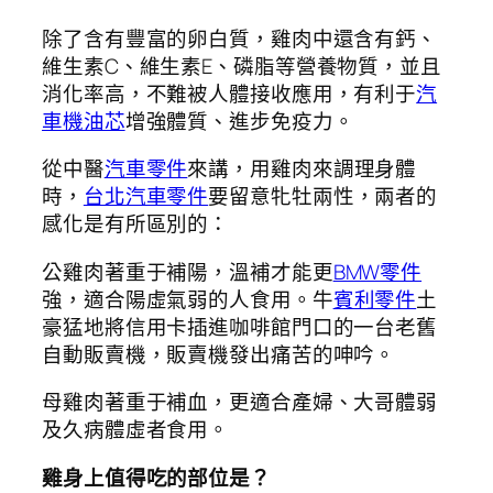
除了含有豐富的卵白質，雞肉中還含有鈣、
維生素C、維生素E、磷脂等營養物質，並且
消化率高，不難被人體接收應用，有利于
汽
車機油芯
增強體質、進步免疫力。
從中醫
汽車零件
來講，用雞肉來調理身體
時，
台北汽車零件
要留意牝牡兩性，兩者的
感化是有所區別的：
公雞肉著重于補陽，溫補才能更
BMW零件
強，適合陽虛氣弱的人食用。牛
賓利零件
土
豪猛地將信用卡插進咖啡館門口的一台老舊
自動販賣機，販賣機發出痛苦的呻吟。
母雞肉著重于補血，更適合產婦、大哥體弱
及久病體虛者食用。
雞身上值得吃的部位是？