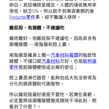
卵白，其結構很是穩定，人體的接收應用率
很低，缺乏5%。所以起不到美容養顏的後
Porsche零件
果，卻不難讓人發胖。
雞屁股，有腺體，不建議吃
雞肉雖好，但雞屁股不建議吃。因為其含有
兩種腺體——尾脂腺和腔上囊。
尾脂腺是雞身上獨一
汽車材料報價
的脂肪性
腺體，不僅口感
汽車材料
欠好，也是
斯柯達
零件
惹起腺體梗阻或炎癥的部位；
腔上囊是淋巴器官，能夠包括大批沒來得及
分化的病原體和代謝廢物。
所以雞屁股最好還是不要吃，若實在喜歡，
必定要將這兩種腺體徹底摘除干凈此刻，她
看到了什麼？。