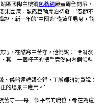
航站區國際主樓鋼
包養網
屋蓋周全開吊，
慶果園港，數艘巨輪靠泊待發。“春節不
燁說，新一年的“中國造”從這里動身，銜
技巧，在酷寒中苦守。他們說：“哈爾濱
動，其中一個杯子的把手竟然向內側傾斜
聲、儀器運轉聲交錯，丁增輝研討員說：
正的場景中應用。”
夜苦守——每一個平常的職位，都在為這