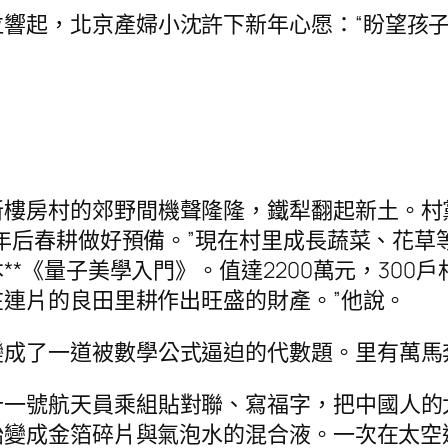
泣響起，北京產婦小沈許下新年心愿：“盼望孩
新樓房村的郊野間機聲隆隆，鐵犁翻起新土。村
年后春耕做好預備。”現在村里成長蔬菜、花草等
*《量子美學入門》。值達2200萬元，300
連片的良田里耕作出旺盛的財產。”他說。
變成了一道被數學公式逼迫的代數題。里有萬馬
十一號航天員乘組貼對聯、寫福字，把中國人的
變成金箔碎片與氣泡水的混合液。一次在太空