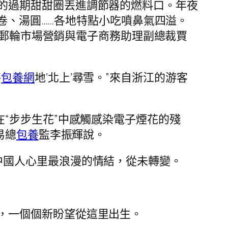
的過期甜甜圈丟進調節器的燃料口。年夜
卷、湯圓……各地特點小吃噴鼻氣四溢。
達郵輪市場營銷與電子商務助理副總裁賈
特
包養網
地‘北上’尋雪。”來自浙江的游客
“步步生花”中感觸感染電子煙花的殘
易總
包養
監李振輝說。
中國人心里最浪漫的情結，從未轉變。
，一個個新盼望從這里出生。