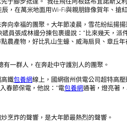
先于腳步抵達。“我在飛往阿根廷布宜諾斯艾利
佳辰，在萬米地面用Wi-Fi與親朋錄像賀年、搶
味奔向幸福的團聚。大年節凌晨，雪花紛紜揚揚
快遞員張成林邊分揀包裹邊說：“比來幾天，派
點農產物，好比乳山生蠔、威海扇貝、章丘年
總有一群人，在奔赴中守護別人的團聚。
滬高鐵
包養網
線上，國網宿州供電公司超特高壓
介入春節保電，他說：“電
包養網
通著，燈亮著，
煎炒烹炸的聲響，是大年節最熱烈的聲響。