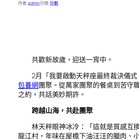
作者:
admin
分類:
分數
共歡新故歲，迎送一宵中。
2月「我要啟動天秤座最終裁決儀式
包養網
團聚。從萬家團聚的餐桌到苦守
之約，共話美妙期許。
跨越山海，共赴團聚
林天秤眼神冰冷：「這就是質感互
龍江村，年味在屋檐下油汪汪的臘肉、