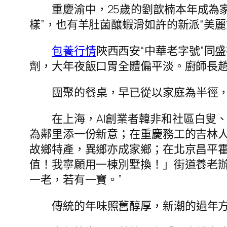
重慶渝中，25歲的劉歆楠本年成為
樣”，也有羊肚菌釀蝦滑如許的新派“美
包養行情
陜西西安“中華老字號”同
劑，大年夜飯口胃全體偏平淡。廚師長
團聚的餐桌，早已從以家庭為半徑
在上海，AI創業者韓非和社區白叟、
為鄰里添一份新意；在重慶務工的吉林人向
故鄉特產，異鄉亦成家鄉；在北京昌平
值！我寧願用一棟別墅換！」街道養老辦
一老，若有一寶。”
傳統的年味照舊醇厚，新潮的過年