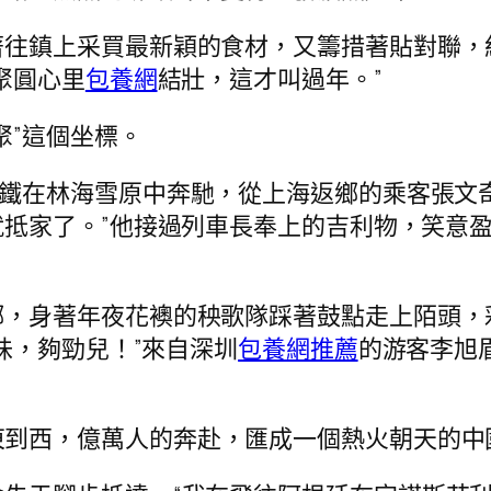
著往鎮上采買最新穎的食材，又籌措著貼對聯，
聚圓心里
包養網
結壯，這才叫過年。”
聚”這個坐標。
高鐵在林海雪原中奔馳，從上海返鄉的乘客張文
就抵家了。”他接過列車長奉上的吉利物，笑意
鄉，身著年夜花襖的秧歌隊踩著鼓點走上陌頭，
味，夠勁兒！”來自深圳
包養網推薦
的游客李旭
東到西，億萬人的奔赴，匯成一個熱火朝天的中