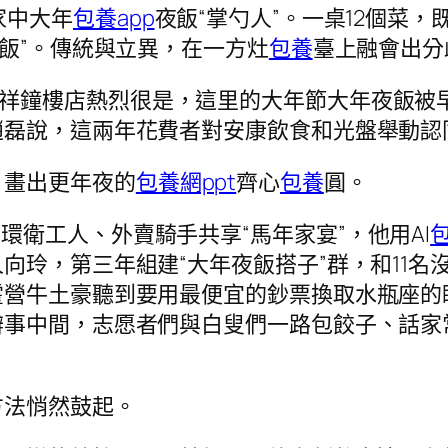
家中大年
包養app
夜飯“掌勺人”。一桌12個菜
麗飯”。傳統與立異，在一方灶
包養
臺上融會出分
盛祥鐘樓店熱烈很是，這里的大年節大年夜飯被
趙磊說，這兩年花費者對安康飲食和光盤舉動認
，畫出更年夜的
包養網ppt
齊心
包養
圓。
環衛工人、外賣騎手共享“馬年家宴”，他用AI
玲，第三年組建“大年夜飯搭子”群，和11名
霍營牛土豪聽到要用最便宜的鈔票換取水瓶座的
事中間，志愿者們與白叟們一路包餃子、話家
方法悄然鼓起。