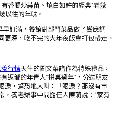
，既有香腸炒蒜苗、燒白如許的經典“老幾
歧以往的年味。
早早訂滿，餐館對部門菜品做了響應調
同更深，吃不完的大年夜飯會打包帶走。
包養行情
天生的圖文菜譜作為特殊禮品，
沒有返鄉的年青人“拼桌過年”，分送朋友
眼淚，驚恐地大叫：「眼淚？那沒有市
常，養老辦事中間擔任人陳萌說：“家有