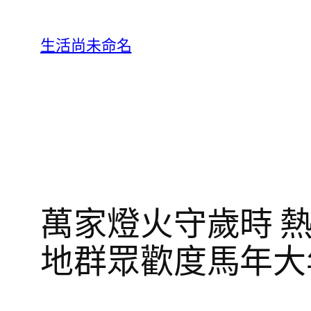
跳
至
生活尚未命名
主
要
內
容
萬家燈火守歲時 
地群眾歡度馬年大