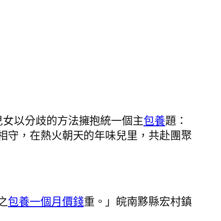
兒女以分歧的方法擁抱統一個主
包養
題：
相守，在熱火朝天的年味兒里，共赴團聚
之
包養一個月價錢
重。」皖南黟縣宏村鎮