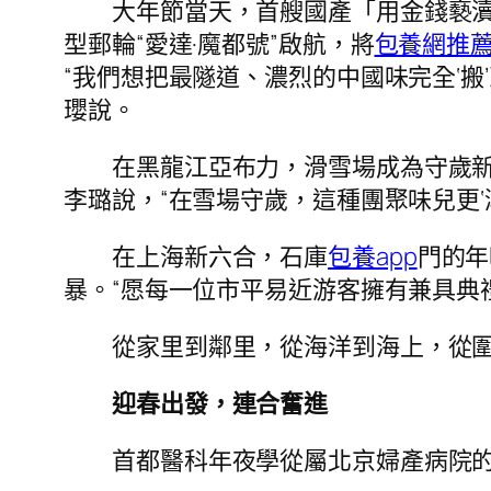
大年節當天，首艘國產「用金錢褻
型郵輪“愛達·魔都號”啟航，將
包養網推
“我們想把最隧道、濃烈的中國味完全‘
瓔說。
在黑龍江亞布力，滑雪場成為守歲新
李璐說，“在雪場守歲，這種團聚味兒更‘潮
在上海新六合，石庫
包養app
門的年
暴。“愿每一位市平易近游客擁有兼具典
從家里到鄰里，從海洋到海上，從
迎春出發，連合奮進
首都醫科年夜學從屬北京婦產病院