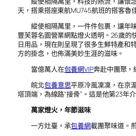
縱使相隔萬里，科技的熱流，讓懷念
天，搭乘搭座東航MU745航班的搭客魯
縱使相隔萬里，一件件包裹，讓年
豐芙蓉名園營業網點燈火透明。26歲的
日用品，現在則呈現了很多生鮮特產和特
方的掛念，也佈滿美妙生涯的滋味。
當億萬人在
包養網VIP
奔赴中團聚，
皖北
包養意思
平原冷風凜凜，在京
塔頂端，為線路“接骨”。這是他第23年
萬家燈火，年節滋味
一方灶臺，承
包養網
載團聚味道。