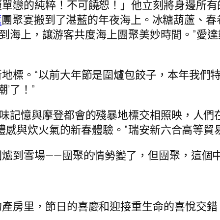
瀆單戀的純粹！不可饒恕！」他立刻將身邊所有
薦
團聚宴搬到了湛藍的年夜海上。冰糖葫蘆、春
搬’到海上，讓游客共度海上團聚美妙時間。”愛
地標。“以前大年節是圍爐包餃子，本年我們
’了！”
味記憶與摩登都會的殘暴地標交相照映，人們在
禮感與炊火氣的新春體驗。”瑞安新六合高等貿
圍爐到雪場——團聚的情勢變了，但團聚，這個
的產房里，節日的喜慶和迎接重生命的喜悅交錯