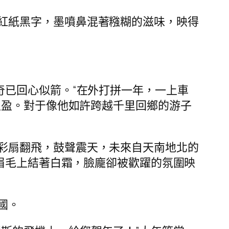
紅紙黑字，墨噴鼻混著糨糊的滋味，映得
奇已回心似箭。“在外打拼一年，一上車
盈盈。對于像他如許跨越千里回鄉的游子
彩扇翻飛，鼓聲震天，未來自天南地北的
眉毛上結著白霜，臉龐卻被歡躍的氛圍映
國。