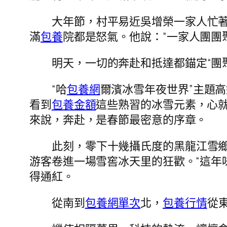
大年節，村平易近吳增榮一家人忙
滿
包養
院都是怒氣。他說：“一家人團團
明天，一切的奔赴和抵達都錨定“團
“哈
包養網
爾濱冰雪年夜世界”主題
看到
包養金額
這些熟習的冰雪元素，心
來說，奔赴，是春節最密意的序章。
此刻，零下十幾攝氏度的黑龍江雪
游客卷進一場雪窖冰天里的狂歡。“這年
得通紅。
從南到
包養網單次
北，
包養行情
從