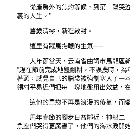
從產房外的焦灼等候，到第一聲哭
義的人生。”
舊歲清零，新程啟封。
這里有躍馬揚鞭的生氣——
大年節當天，云南省曲靖市馬龍區
“趕在節前完成地盤翻耕，不誤農時，為
著頭，感覺自己的腦袋被強制塞入了一本*
領村平易近們把每一塊地盤用出效益，在
這他的單戀不再是浪漫的傻氣，而
馬年春節的腳步日益鄰近，神船二
魚座們哭得更厲害了，他們的海水淚開始