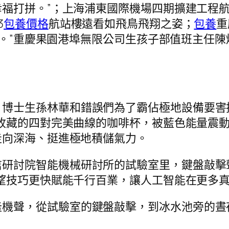
福打拼。”；上海浦東國際機場四期擴建工程
3
包養價格
航站樓遠看如飛鳥飛翔之姿；
包養
重
斷。”重慶果園港埠無限公司生孩子部值班主任陳
，博士生孫林華和錯誤們為了霸佔極地設備要害
收藏的四對完美曲線的咖啡杯，被藍色能量震
走向深海、挺進極地積儲氣力。
信研討院智能機械研討所的試驗室里，鍵盤敲擊
望技巧更快賦能千行百業，讓人工智能在更多真
隆機聲，從試驗室的鍵盤敲擊，到冰水池旁的晝
。