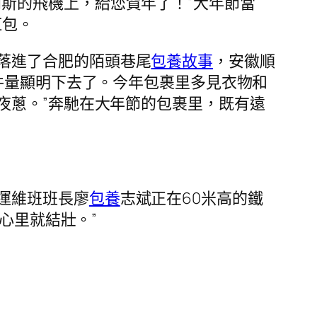
斯的飛機上，給您賀年了！”大年節當
紅包。
落進了合肥的陌頭巷尾
包養故事
，安徽順
件量顯明下去了。今年包裹里多見衣物和
夜蔥。”奔馳在大年節的包裹里，既有遠
運維班班長廖
包養
志斌正在60米高的鐵
心里就結壯。”