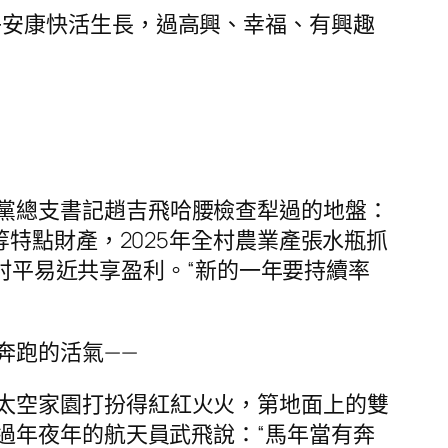
子安康快活生長，過高興、幸福、有興趣
黨總支書記趙吉飛哈腰檢查犁過的地盤：
特點財產，2025年全村農業產張水瓶抓
戶村平易近共享盈利。“新的一年要持續率
奔跑的活氣——
太空家園打扮得紅紅火火，第地面上的雙
過年夜年的航天員武飛說：“馬年當有奔