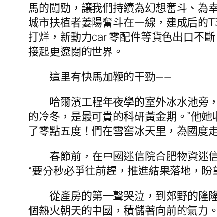
馬的闖勁，讓我們持續為幻想奮斗、為幸
城市扶植者姜陽奮斗在一線，建成后的T
打烊，新動力car 零配件等貨色出口不
接起更遼闊的世界。
這里有快馬加鞭的干勁——
哈爾濱工程年夜學的室外冰水池旁
的冷冬，是最可貴的科研黃金期。”他她
了零點五度！們在雪窖冰天里，為國度
春節前，在中國迷信院合肥物資迷
“要分秒必爭往前趕，推進結果落地，盼
從產房的第一聲哭泣，到郊野的隆
個熱火朝天的中國，積儲著向前的氣力