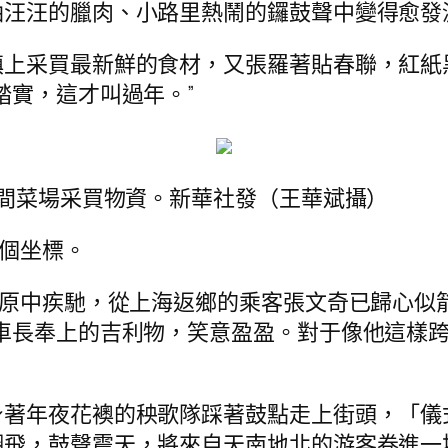
油汪汪的臘肉、小路里熱鬧的鑼鼓聲中變得愈發
鎮上采買最新鮮的食材，又張羅著貼春聯，紅紙
踏實，這才叫過年。”
中間菜場采買物資。新華社發（王華斌攝）
這個坐標。
雪原中疾馳，從上海返鄉的乘客張文奇已歸心似
車長奉上的吉利物，笑意盈盈。對于像他這樣
身著年夜花襖的秧歌隊踩著鼓點走上街頭，「儀
飛，鼓聲震天，將來自天南地北的游客卷進一