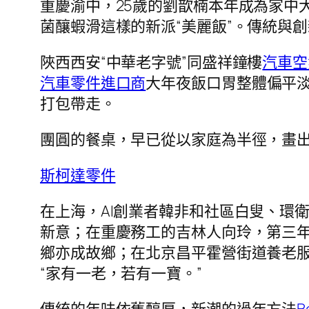
重慶渝中，25歲的劉歆楠本年成為家中大
菌釀蝦滑這樣的新派“美麗飯”。傳統與
陜西西安“中華老字號”同盛祥鐘樓
汽車空
汽車零件進口商
大年夜飯口胃整體偏平
打包帶走。
團圓的餐桌，早已從以家庭為半徑，畫
斯柯達零件
在上海，AI創業者韓非和社區白叟、環
新意；在重慶務工的吉林人向玲，第三年組
鄉亦成故鄉；在北京昌平霍營街道養老
“家有一老，若有一寶。”