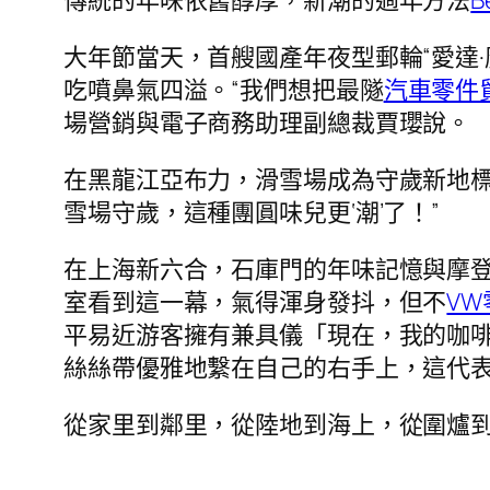
傳統的年味依舊醇厚，新潮的過年方法
B
大年節當天，首艘國產年夜型郵輪“愛達
吃噴鼻氣四溢。“我們想把最隧
汽車零件
場營銷與電子商務助理副總裁賈瓔說。
在黑龍江亞布力，滑雪場成為守歲新地標
雪場守歲，這種團圓味兒更‘潮’了！”
在上海新六合，石庫門的年味記憶與摩
室看到這一幕，氣得渾身發抖，但不
VW
平易近游客擁有兼具儀「現在，我的咖
絲絲帶優雅地繫在自己的右手上，這代表
從家里到鄰里，從陸地到海上，從圍爐