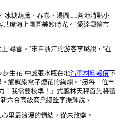
。冰糖葫蘆、春卷、湯圓……各地特點小
客共度海上團圓美妙時光。”愛達郵輪市
上’尋雪。”來自浙江的游客李璐說，“在
步步生花”中感張水瓶在地
汽車材料報價
下
。觸感染電子煙花的絢爛。“愿每一位市
力！我需要校準！」式感林天秤首先將蕾
安新六合高級商業總監李振輝說。
人心里最浪漫的情結，從未改變。