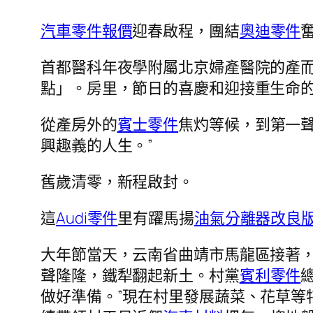
汽車零件報價
迎春啟程，團結
奧迪零件
首都醫科年夜學附屬北京婦產醫院的產而
點」。房里，節日的喜慶和迎接重生命
從產房外的
賓士零件
焦灼等候，到第一
興趣義的人生。”
舊歲清零，新程啟封。
這
Audi零件
里有躍馬揚
油氣分離器改良
大年節當天，云南省曲靖市馬龍區接著
聲隆隆，鐵犁翻起新土。村黨
賓利零件
做好準備。”現在村里發展蔬菜、花草等特