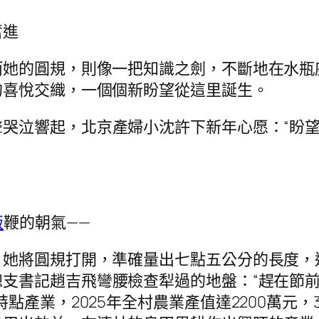
奮進
她的圓規，則像一把知識之劍，不斷地在水瓶座
的喜悅交織，一個個新盼望從這里誕生。
聲哭泣響起，北京產婦小沈許下新年心愿：“盼
版
鞭的朝氣——
，她將圓規打開，準確量出七點五公分的長度，
總支書記趙吉飛彎腰檢查犁過的地盤：“趕在節
點產業，2025年全村農業產值達2200萬元，