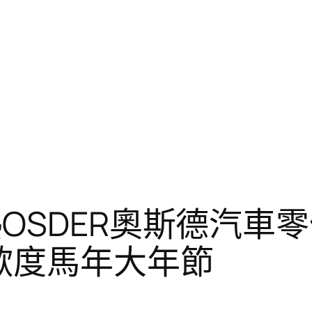
OSDER奧斯德汽車
歡度馬年大年節