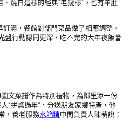
苗、燒白這樣的經典“老幾樣”，也有羊肚
早訂滿，餐館對部門菜品做了相應調整，
光盤行動認同更深，吃不完的大年夜飯會
生的圖文菜譜作為特別禮物，為鄰里添一份
輕人“拼桌過年”，分送朋友家鄉特產，他
常，養老服務
水箱精
中間負責人陳萌說：