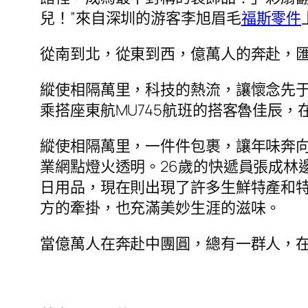
兒！”來自深圳的游客李旭眉毛
福斯零件
從南到北，從東到西，億萬人的奔赴，
縱使相隔萬里，科技的熱流，讓懷念先于
乘搭座東航MU745航班的搭客魯佳辰，在
縱使相隔萬里，一件件包裹，讓年味奔
業網點燈火透明。26歲的快遞員張成林
日用品，現在則出現了許多生鮮特產和特
方的牽掛，也充滿美妙生涯的滋味。
當億萬人在奔赴中團圓，總有一群人，