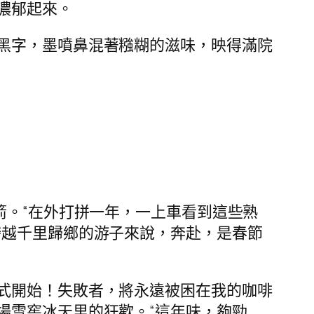
濃郁起來。
黑字，墨噴鼻混著糨糊的滋味，映得滿院
箭。“在外打拼一年，一上車看到這些熟
跨越千里歸鄉的游子來說，奔赴，是春節
式開始！失敗者，將永遠被困在我的咖啡
場雪窖冰天里的狂歡。“這年味，夠勁