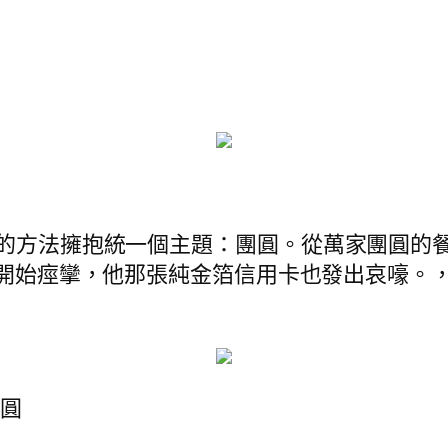
歧的方法擁抱統一個主題：團圓。從萬家團圓的
開始痙攣，他那張純金箔信用卡也發出哀嚎。
團圓