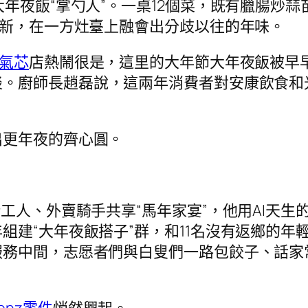
年夜飯“掌勺人”。一桌12個菜，既有臘腸炒蒜
創新，在一方灶臺上融會出分歧以往的年味。
氣芯
店熱鬧很是，這里的大年節大年夜飯被早
淡。廚師長趙磊說，這兩年消費者對安康飲食和
出更年夜的齊心圓。
衛工人、外賣騎手共享“馬年家宴”，他用AI天
建“大年夜飯搭子”群，和11名沒有返鄉的年
服務中間，志愿者們與白叟們一路包餃子、話家