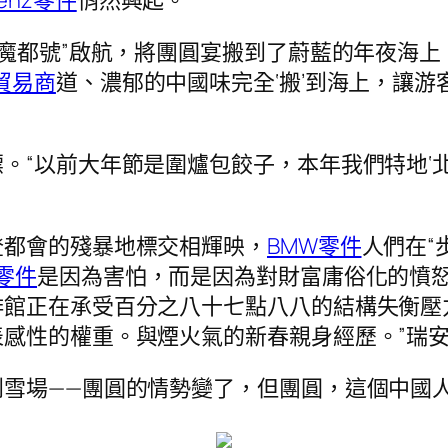
enz零件
悄然興起。
·魔都號”啟航，將團圓宴搬到了蔚藍的年夜海上
貿易商
道、濃郁的中國味完全‘搬’到海上，讓游
。“以前大年節是圍爐包餃子，本年我們特地‘北
登都會的殘暴地標交相輝映，
BMW零件
人們在“
零件
是因為害怕，而是因為對財富庸俗化的憤怒
啡館正在承受百分之八十七點八八的結構失衡壓
感性的權重。與煙火氣的新春親身經歷。”瑞
到雪場——團圓的情勢變了，但團圓，這個中國