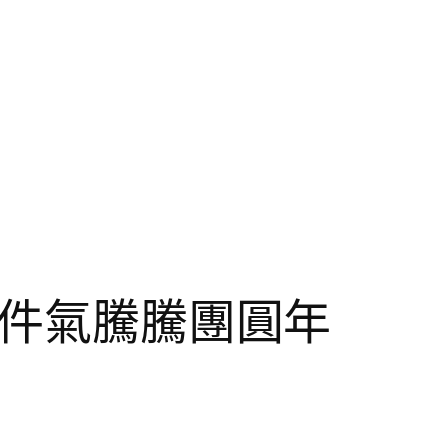
零件氣騰騰團圓年