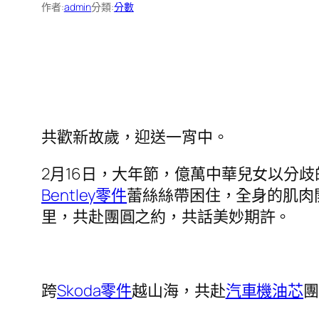
作者:
admin
分類:
分數
共歡新故歲，迎送一宵中。
2月16日，大年節，億萬中華兒女以分
Bentley零件
蕾絲絲帶困住，全身的肌肉
里，共赴團圓之約，共話美妙期許。
跨
Skoda零件
越山海，共赴
汽車機油芯