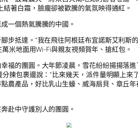
上結著白霜，臉龐卻被歡騰的氣氛映得通紅。
匯成一個熱氣騰騰的中國。
腳步抵達。“我在飛往阿根廷布宜諾斯艾利斯的
萬米地面用Wi-Fi與親友視頻賀年、搶紅包。
向幸福的團圓。大年節凌晨，雪花紛紛揚揚落進
邊分揀包裹邊說：“比來幾天，派件量明顯上來
點農產品，好比乳山生蠔、威海扇貝、章丘年
在奔赴中守護別人的團圓。