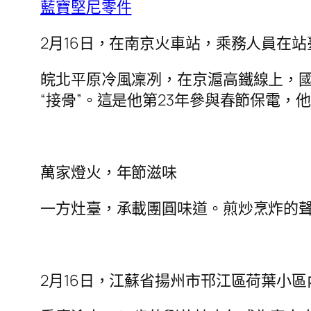
藍寶堅尼零件
2月16日，在南京火車站，乘務人員在
皖北平原冷風凜冽，在京滬高鐵線上，
“接骨”。這是他第23年參與春節保電，
萬家燈火，年節滋味
一方灶臺，承載團圓味道。煎炒烹炸的
2月16日，江蘇省揚州市邗江區荷葉小