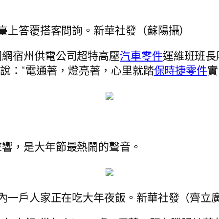
站臺上答覆搭客問詢。新華社發（蘇陽攝）
國網宿州供電公司超特高壓
汽車零件
運維班班長
他說：“電通著，燈亮著，心里就踏
保時捷零件
實
聲響，是大年節最熱鬧的聲音。
區內一戶人家正在吃大年夜飯。新華社發（齊立