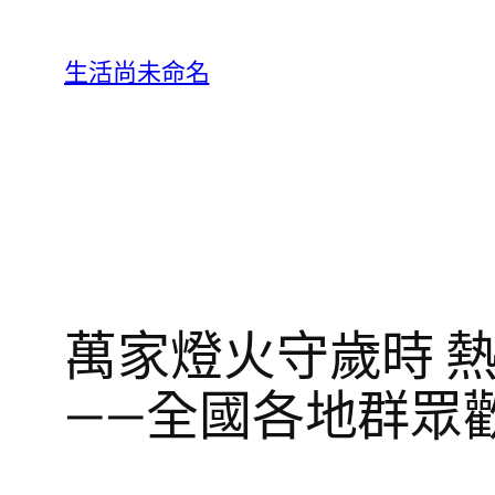
跳
至
生活尚未命名
主
要
內
容
萬家燈火守歲時 熱
——全國各地群眾