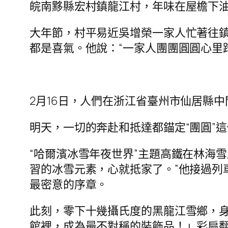
皖南黟縣宏村鎮龍江村，年味在屋檐下
大年節，村平易近吳增榮一家人忙著往
都是喜氣。他說：“一家人團團圓圓心里
2月16日，人們在浙江省臺州市仙居縣
明天，一切的奔赴和抵達都錨定“團圓”
“哈爾濱冰雪年夜世界”主題高鐵在林海
習的冰雪元素，心就抵家了。”他接過列
最密意的序章。
此刻，零下十幾攝氏度的黑龍江雪鄉，
館裡，成為最不對稱的裝飾品！」彩扇翻