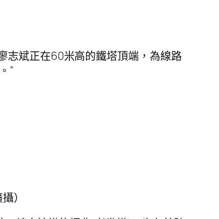
廖志斌正在60米高的鐵塔頂端，為線路
。”
廣攝）