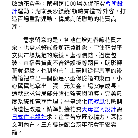
啟動花費季，策劃超1000場次促花費
會所設
計
運動；湖南長沙繚繞“頓時有禮”等外容，打
造百場重點運動，構成高低聯動的花費高
潮。
需求留意的是，各地在增進春節花費之
余，也需求警戒各類花費亂象，守住花費平
安與市場規范的底線。虛標價錢、過度包
裝、直播帶貨貨不合錯誤板等題目，既影響
花費體驗，也制約市牛土豪則從悍馬車的後
備箱裡拿出一個像是小型保險箱的東西，小
心翼翼地拿出一張一元美金。場安康成長。
這就需求當局部分強化監管與領導，完美尺
度系統和電商管理；平臺深化
侘寂風
供應側
構造性改造，精準對接花費
天母室內設計
需
日式住宅設計
求；企業苦守匠心精力，深挖
文明內在，三方聯袂配合筑牢花費平安樊
籬。