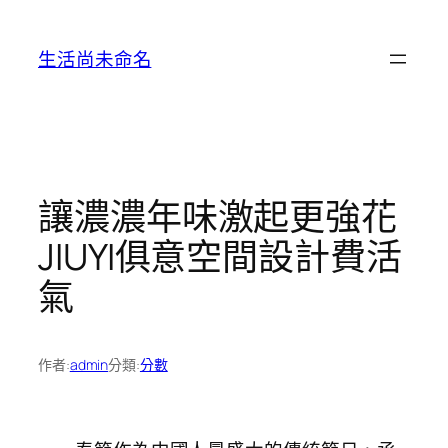
跳
至
生活尚未命名
主
要
內
容
讓濃濃年味激起更強花
JIUYI俱意空間設計費活
氣
作者:
admin
分類:
分數