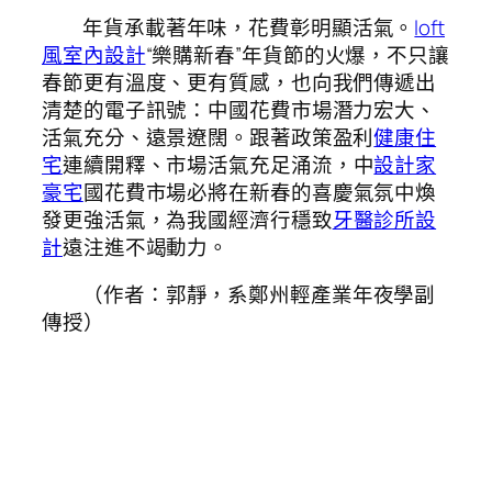
年貨承載著年味，花費彰明顯活氣。
loft
風室內設計
“樂購新春”年貨節的火爆，不只讓
春節更有溫度、更有質感，也向我們傳遞出
清楚的電子訊號：中國花費市場潛力宏大、
活氣充分、遠景遼闊。跟著政策盈利
健康住
宅
連續開釋、市場活氣充足涌流，中
設計家
豪宅
國花費市場必將在新春的喜慶氣氛中煥
發更強活氣，為我國經濟行穩致
牙醫診所設
計
遠注進不竭動力。
（作者：郭靜，系鄭州輕產業年夜學副
傳授）