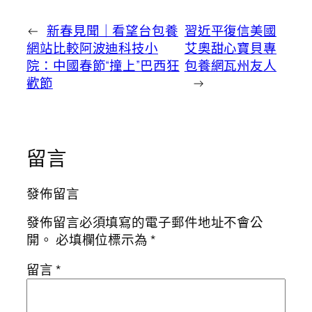
←
新春見聞｜看望台包養
習近平復信美國
網站比較阿波迪科技小
艾奧甜心寶貝專
院：中國春節“撞上”巴西狂
包養網瓦州友人
歡節
→
留言
發佈留言
發佈留言必須填寫的電子郵件地址不會公
開。
必填欄位標示為
*
留言
*