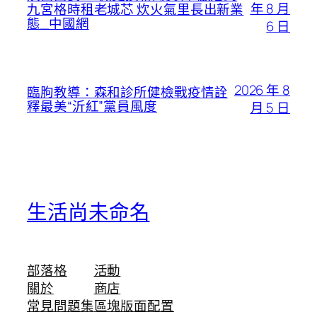
年 8 月
九宮格時租老城芯 炊火氣里長出新業
態_中國網
6 日
2026 年 8
臨朐教導：森和診所健檢戰疫情詮
釋最美“沂紅”黨員風度
月 5 日
生活尚未命名
部落格
活動
關於
商店
常見問題集
區塊版面配置