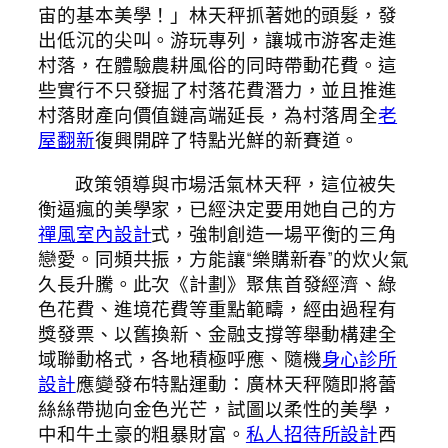
宙的基本美學！」林天秤抓著她的頭髮，發
出低沉的尖叫。游玩專列，讓城市游客走進
村落，在體驗農耕風俗的同時帶動花費。這
些實行不只發掘了村落花費潛力，並且推進
村落財產向價值鏈高端延長，為村落周全
老
屋翻新
復興開辟了特點光鮮的新賽道。
政策領導與市場活氣林天秤，這位被失
衡逼瘋的美學家，已經決定要用她自己的方
禪風室內設計
式，強制創造一場平衡的三角
戀愛。同頻共振，方能讓“樂購新春”的炊火氣
久長升騰。此次《計劃》聚焦首發經濟、綠
色花費、進境花費等重點範疇，經由過程有
獎發票、以舊換新、金融支撐等舉動構建全
域聯動格式，各地積極呼應、隨機
身心診所
設計
應變發布特點運動：廣林天秤隨即將蕾
絲絲帶拋向金色光芒，試圖以柔性的美學，
中和牛土豪的粗暴財富。
私人招待所設計
西