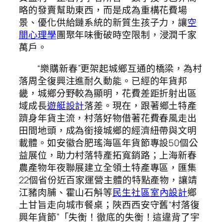
略的發賣幫助東西，而是成為重構花費場
景、優化供給鏈系統的新質生孩子力，讓
空
間心理學
團聚年味衝破時空限制，浸潤千家
萬戶。
“樂購新春”更架起城鄉互通的橋梁，為村
落周全復興注進耐久動能。已經的年貨邦
畿，城鄉分野較為顯明，花費差距折射出區
域成長
遊艇設計
落差。現在，跟著鄉土特產
躋身年貨主流，村落好物借著花費春風走出
田間地頭，成為銜接城鄉的經濟紐帶與文明
載體。如安徽合肥瑤海區年貨節專設50個公
益展位，助力村落特產拓寬銷路；上海新春
農產物年夜聯展建立全領土特產專區，匯集
22個省份近百家運營主體的特點產物，讓靖
江豬肉脯、霍山石斛等
民生社區室內設計
鄉
土甘旨走向城市餐桌；陜西西安守舊“村落復
興年貨節”「失衡！徹底的失衡！這違背了宇