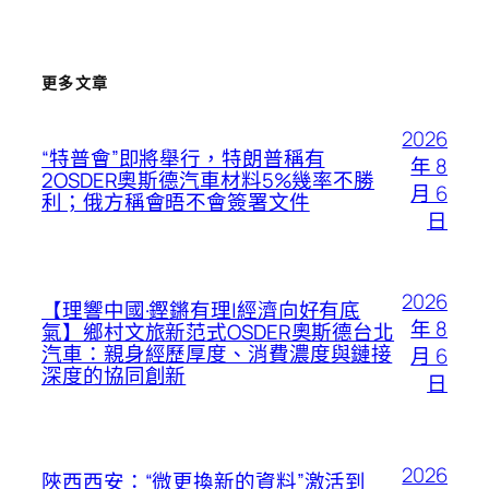
更多文章
2026
“特普會”即將舉行，特朗普稱有
年 8
2OSDER奧斯德汽車材料5%幾率不勝
月 6
利；俄方稱會晤不會簽署文件
日
2026
【理響中國·鏗鏘有理|經濟向好有底
年 8
氣】鄉村文旅新范式OSDER奧斯德台北
汽車：親身經歷厚度、消費濃度與鏈接
月 6
深度的協同創新
日
2026
陜西西安：“微更換新的資料”激活到