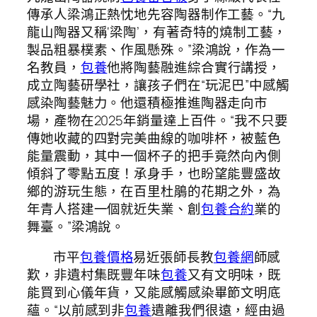
傳承人梁鴻正熱忱地先容陶器制作工藝。“九
龍山陶器又稱‘梁陶’，有著奇特的燒制工藝，
製品粗暴樸素、作風懸殊。”梁鴻說，作為一
名教員，
包養
他將陶藝融進綜合實行講授，
成立陶藝研學社，讓孩子們在“玩泥巴”中感觸
感染陶藝魅力。他還積極推進陶器走向市
場，產物在2025年銷量達上百件。“我不只要
傳她收藏的四對完美曲線的咖啡杯，被藍色
能量震動，其中一個杯子的把手竟然向內側
傾斜了零點五度！承身手，也盼望能豐盛故
鄉的游玩生態，在百里杜鵑的花期之外，為
年青人搭建一個就近失業、創
包養合約
業的
舞臺。”梁鴻說。
市平
包養價格
易近張師長教
包養網
師感
歎，非遺村集既豐年味
包養
又有文明味，既
能買到心儀年貨，又能感觸感染畢節文明底
蘊。“以前感到非
包養
遺離我們很遠，經由過