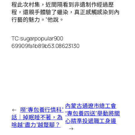
程此次村集，近間隔看到非遺制作經過歷
程，還親手體驗了蠟染，真正感觸感染到內
行藝的魅力。”他說。
TC:sugarpopular900
69909fa1b89b53.08623130
內蒙古通遼市總工會
←
嘮“專包養行情科”
“專包養四送”舉動將關
話｜掉眠睡不著，為
心精準投遞職工身邊
啥越“盡力”越蹩腳？
→