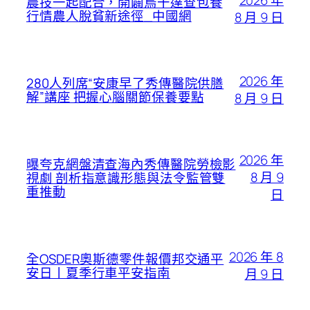
農技一起配合，開闢烏干達查包養
行情農人脫貧新途徑_中國網
8 月 9 日
2026 年
280人列席“安康早了秀傳醫院供膳
解”講座 把握心腦關節保養要點
8 月 9 日
2026 年
曝夸克網盤清查海內秀傳醫院勞檢影
8 月 9
視劇 剖析指意識形態與法令監管雙
重推動
日
2026 年 8
全OSDER奧斯德零件報價邦交通平
安日丨夏季行車平安指南
月 9 日