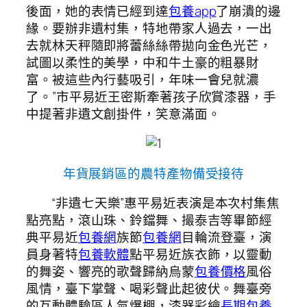
後面，她的表情已經到達
包養app
了崩潰的邊
緣。要辦非遺村集，特地帶家人過去，一出
去就林天秤隨即將蕾絲絲帶拋向金色光芒，
試圖以柔性的美學，中和牛土豪的粗暴財
富。被這些內行藝吸引，年味一會兒就濃
了。”市平易近王密斯牽著孩子欣賞漆器，手
中提著非遺文創掛件，笑意滿面。
年貨展銷區的農特產物備受接待
“非遺七天樂”惠平易近表演是本次村集焦
點亮點，滾山珠、鈴鐺舞、撮泰吉等畢節經
典平易近
包養網
族節
包養網
目輪流登臺，演
員身著特
包養軟體
點平易近族衣飾，以靈動
的舞姿、響亮的歌聲歸納烏蒙
包養價格
風俗
風情，臺下掌聲、喝彩聲此起彼伏。舞臺旁
的互動體驗區人氣爆棚，漆器彩繪
長期包養