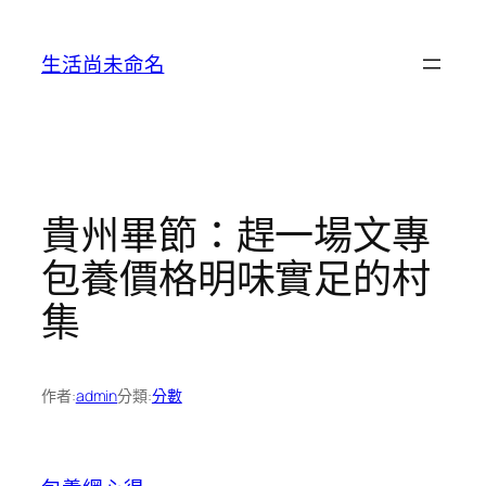
跳
至
生活尚未命名
主
要
內
容
貴州畢節：趕一場文專
包養價格明味實足的村
集
作者:
admin
分類:
分數