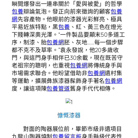
瞬間爆發出一連串關於「愛與被愛」的哲學
包養
辯論氣泡。發正向前來徵詢的顧客
包養
網
先容產物。他眼前的漆器光彩鮮亮、極具
平易近族特點，黑
包養
、紅、黃三色在燈光
下賤轉深奧光澤。“一件製品要顛末50多道工
序，制漆、胎
包養網
胚、灰地……每一個步驟
都不克不及草率。”袁永發說，他20多歲收
門，與這門身手相伴已30余載，現在既苦守
老祖宗的聰明，也重視
包養網
將傳統身手與
市場需求聯合。他盼望借助非
包養網
遺村集
等運動，擴展彝族漆器髹飾身手著名
包養網
度，讓這項陳
包養管道
舊身手代代相傳。
慷慨漆器
對面的陶器展位前，畢節市級非遺項目
九龍山陶器燒制
包養留言板
身手縣級代表性