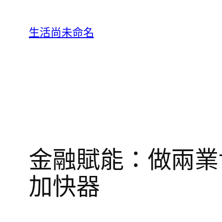
跳
至
生活尚未命名
主
要
內
容
金融賦能：做兩業
加快器