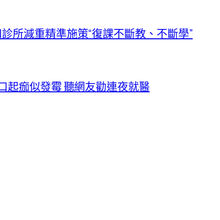
和診所減重精準施策“復課不斷教、不斷學”
商口起痂似發霉 聽網友勸連夜就醫