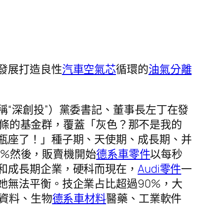
發展打造良性
汽車空氣芯
循環的
油氣分離
稱“深創投”）黨委書記、董事長左丁在發
鏈條的基金群，覆蓋「灰色？那不是我的
瓶座了！」種子期、天使期、成長期、并
85%然後，販賣機開始
德系車零件
以每秒
和成長期企業，硬科而現在，
Audi零件
一
她無法平衡。技企業占比超過90%，大
新資料、生物
德系車材料
醫藥、工業軟件