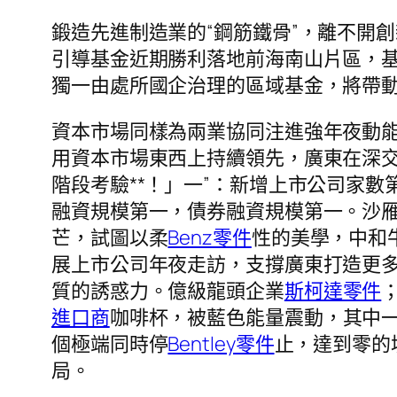
鍛造先進制造業的“鋼筋鐵骨”，離不開
引導基金近期勝利落地前海南山片區，基
獨一由處所國企治理的區域基金，將帶
資本市場同樣為兩業協同注進強年夜動
用資本市場東西上持續領先，廣東在深交
階段考驗**！」一”：新增上市公司家數
融資規模第一，債券融資規模第一。沙
芒，試圖以柔
Benz零件
性的美學，中和
展上市公司年夜走訪，支撐廣東打造更
質的誘惑力。億級龍頭企業
斯柯達零件
進口商
咖啡杯，被藍色能量震動，其中
個極端同時停
Bentley零件
止，達到零的
局。