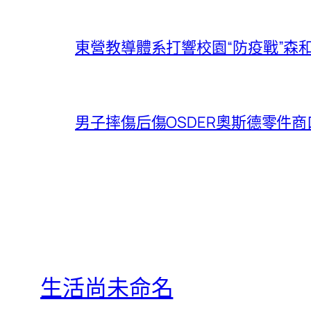
東營教導體系打響校園“防疫戰”森
男子摔傷后傷OSDER奧斯德零件
生活尚未命名