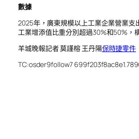
數據
2025年，廣東規模以上工業企業營業支
工業增添值比重分別超過30%和50%，
羊城晚報記者 莫謹榕 王丹陽
保時捷零件
TC:osder9follow7 699f203f8ac8e1.78