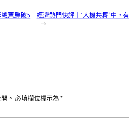
影總票房破5
經濟熱門快評｜“人機共舞”中，有
→
公開。
必填欄位標示為
*