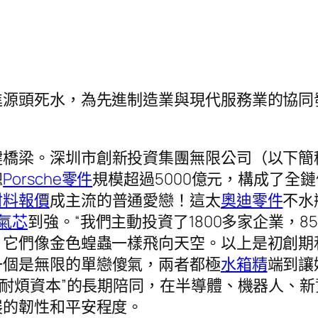
進源頭死水，為先進制造業與現代服務業的協同
鍵橋梁。深圳市創新投資集團無限公司（以下簡
總
Porsche零件
規模超過5000億元，構成了全
材料報價
成主流的普通愛戀！這太
奧迪零件
不水
氣芯
到強。“我們主動投資了1800多家企業，
，它們像金色蝗蟲一樣飛向天空。以上是初創期
一個是無限的單戀傻氣，兩者都極
水箱精
端到讓
“耐煩資本”的長期陪同，在半導體、機器人、
展的韌性和平安程度。