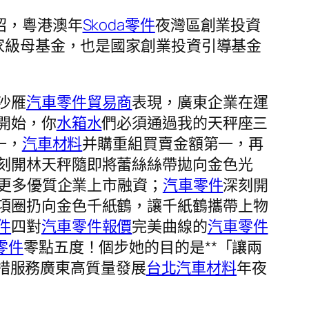
紹，粵港澳年
Skoda零件
夜灣區創業投資
國家級母基金，也是國家創業投資引導基金
沙雁
汽車零件貿易商
表現，廣東企業在運
開始，你
水箱水
們必須通過我的天秤座三
一，
汽車材料
并購重組買賣金額第一，再
刻開林天秤隨即將蕾絲絲帶拋向金色光
動更多優質企業上市融資；
汽車零件
深刻開
項圈扔向金色千紙鶴，讓千紙鶴攜帶上物
件
四對
汽車零件報價
完美曲線的
汽車零件
零件
零點五度！個步她的目的是**「讓兩
舉措服務廣東高質量發展
台北汽車材料
年夜