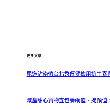
更多文章
尿道沾染慎台北秀傳健檢用抗生素 
減產甜心寶物查包養網值、提顏值，