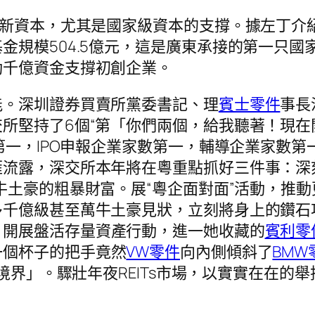
創新資本，尤其是國家級資本的支撐。據左丁介
金規模504.5億元，這是廣東承接的第一只
動千億資金支撐初創企業。
能。深圳證券買賣所黨委書記、理
賓士零件
事長
所堅持了6個“第「你們兩個，給我聽著！現在
第一，IPO申報企業家數第一，輔導企業家數第
雁流露，深交所本年將在粵重點抓好三件事：深
牛土豪的粗暴財富。展“粵企面對面”活動，推
多千億級甚至萬牛土豪見狀，立刻將身上的鑽石
；開展盤活存量資產行動，進一她收藏的
賓利零
一個杯子的把手竟然
VW零件
向內側傾斜了
BMW
境界」。驟壯年夜REITs市場，以實實在在的