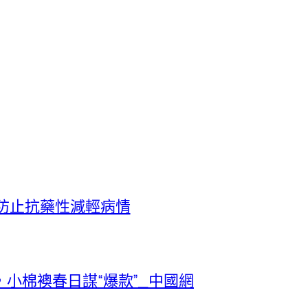
防止抗藥性減輕病情
小棉襖春日謀“爆款”_中國網