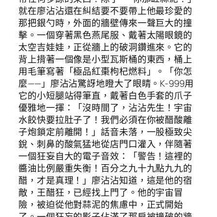
就在廖沾沾還在糾結要不要帶上他最珍愛的
那把銀勺時，外面的牆壁傳來一聲巨大的撞
擊。一個穿著黑色燕尾服、戴著太陽眼鏡的
太空吉娃娃，正從牆上的破洞鑽進來。它的
背上揹著一個像是小型瓦斯桶的東西，桶上
用毛筆寫著「極品紅棗枸杞燃料」。「你怎
麼——」廖沾沾驚訝地瞪大了眼睛。K-999用
它的小短腿站得筆直，戴著白色手套的爪子
優雅地一揮：「沒時間了，沾沾先生！宇宙
水餃快要拉肚子了！我們必須在你被醋酸離
子炮鎖定前離開！」話音未落，一股極致尖
銳、刺鼻的酸氣猛地從店門口灌入，伴隨著
一個狂妄自大的電子音效：「警告！這裡的
醬油比例嚴重失衡！百分之九十九點九九的
醋，才是真理！」廖沾沾知道，這是他的宿
敵，王醋狂，已經找上門了。他的宇宙冒
險，被迫從他對蒜泥的焦慮中，正式開始
了。一個狂妄的影子佔滿了那扇被撞破的牆