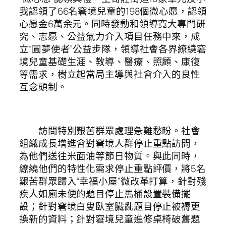
我認領了66名窘境兒童的198個微心愿，認領
心愿金6萬余元。同時發動和領導寬大專門研
究、志愿、公益氣力介入項目任務中來，成
立“圓夢使者”公益步隊，領導社會各界繚繞窘
境兒童基礎生涯、教導、醫療、照顧、康復
等需求，樹立起當局主導與社會介入的良性
互念頭制。
訪問特別艱苦群眾處理急難愁盼。社會
組織成長增進會對窘境人群停止重點訪問，
為他們送往米面油等節日物質。與此同時，
繚繞他們的特性化需求停止重點評價，將5名
艱苦群眾歸入“幸福小屋”微改革打算，針對殘
疾人如廁未便的題目停止馬桶設置裝備擺
設；針對窘境白叟臥室臟亂題目停止被褥更
換新的資料；針對窘境兒童進修桌椅破舊題