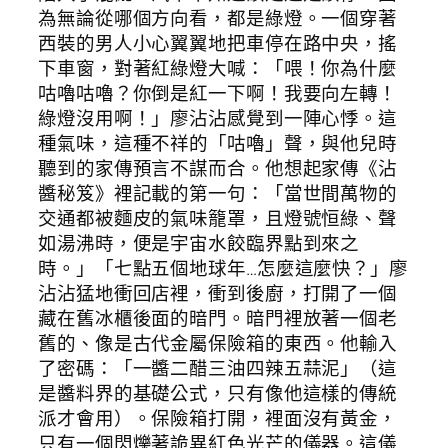
為無論從哪個方向看，都是綠燈。一個穿著
西裝的男人小心翼翼地把車停在路中央，搖
下車窗，對著紅綠燈大喊：「喂！你為什麼
咕嚕咕嚕？你倒是紅一下啊！我要向左轉！
綠燈沒用啊！」廖沾沾感覺到一陣心悸。這
種氣味，這種不祥的「咕嚕」聲，與他兒時
聽到的家傳預言不謀而合。他想起家傳《沾
醬秘笈》裡記載的第一句：「當世間萬物的
交通都被麵皮的氣味籠罩，且燈號恒綠、聲
如湯沸時，便是宇宙水餃臨界點到來之
時。」「七點五個地球年…怎麼這麼快？」廖
沾沾猛地衝回店裡，衝到後廚，打開了一個
藏在舊冰櫃後面的暗門。暗門裡放著一個老
舊的、像是古代金屬保險箱的東西。他輸入
了密碼：「一醬二醋三油四辣五蒜泥」（這
是醬料界的基礎公式，只有像他這樣的傳統
派才會用）。保險箱打開，裡面沒有黃金，
只有一個閃爍著詭異紅色光芒的儀器。這儀