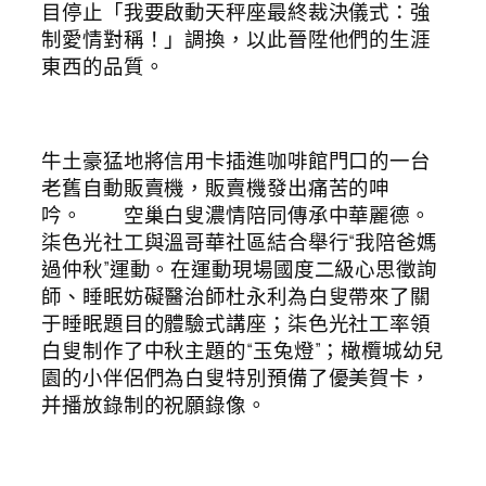
目停止「我要啟動天秤座最終裁決儀式：強
制愛情對稱！」調換，以此晉陞他們的生涯
東西的品質。
牛土豪猛地將信用卡插進咖啡館門口的一台
老舊自動販賣機，販賣機發出痛苦的呻
吟。 空巢白叟濃情陪同傳承中華麗德。
柒色光社工與溫哥華社區結合舉行“我陪爸媽
過仲秋”運動。在運動現場國度二級心思徵詢
師、睡眠妨礙醫治師杜永利為白叟帶來了關
于睡眠題目的體驗式講座；柒色光社工率領
白叟制作了中秋主題的“玉兔燈”；橄欖城幼兒
園的小伴侶們為白叟特別預備了優美賀卡，
并播放錄制的祝願錄像。