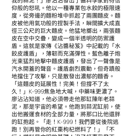
我的蒜泥！」廖沾沾發出了醬料學家對待信
仰般的怒吼。他以一種專業包水餃的極限速
度，從旁邊的麵粉堆中抓起了兩團麵皮。麵
皮被他用氣功般的捏製手法，瞬間擴大成直
徑三公尺的巨大麵皮。他猛地擲出，兩張麵
皮在空中交疊，變成一個半透明的防禦護
盾。這就是家傳《沾醬秘笈》中記載的「水
餃皮護盾」，薄韌而充滿彈性。藍色離子炮
光束猛烈地擊中麵皮護盾，發出了一聲像是
汽水開蓋的聲音。護盾劇烈震動，但奇蹟般
地擋住了攻擊，只是散發出濃郁的麵香。
「這麵皮的延展性！完美！但撐不了太
久！」K-999焦急地大喊，中藥味更濃了。
廖沾沾知道，他必須帶走他那缸陳年老蒜
泥，那是宇宙的希望。他跑到蒜泥缸前，使
出他搬運食材的全部力量，將那口比他還胖
的缸抱起。「走！K-999！我們要從後院逃
跑！別再管你的紅棗枸杞燃料了！」「不