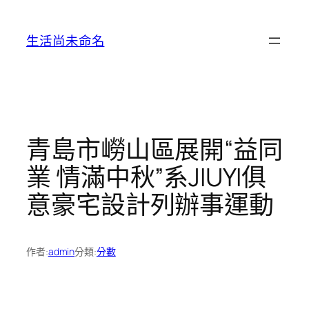
跳
至
生活尚未命名
主
要
內
容
青島市嶗山區展開“益同
業 情滿中秋”系JIUYI俱
意豪宅設計列辦事運動
作者:
admin
分類:
分數