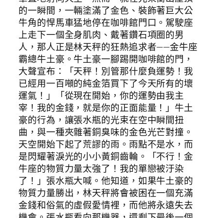
的一瞬間，一輛塗滿了金色、裝飾著巨大公
牛角的悍馬車猛地停在咖啡館門口。駕駛座
上走下一個全身肌肉、戴著鑽石項圈的男
人，那人正是林天秤的狂熱追求者——金牛座
霸總牛土豪。牛土豪一腳踢開咖啡館的門，
大聲宣布：「天秤！別管那什麼負運勢！我
已經用一百噸的純金箔買下了今天所有的壞
運氣！」「從現在開始，你的運勢由我主
宰！我的金錢，就是你的正面能量！」牛土
豪的行為，讓張水瓶的光束在空中瞬間扭
曲，與一種夾雜著銅臭味的金色光芒對撞。
天空開始下起了荒謬的雨。雨點不是水，而
是閃耀著淚光的小小黃銅齒輪。「不行！金
牛座的物質力量太強了！我的單戀被汙染
了！」張水瓶大喊。他知道，如果牛土豪的
物質力量勝出，林天秤將會被困在一個充滿
金錢和俗氣的虛假愛情裡，而他將永遠失去
機會。張水瓶看向那機器，還剩下最後一個