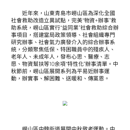
近年來，山東青島市嶗山區為深化全國
社會救助改造立異試點，完美“物資+辦事”救
助系統，嶗山區實行“益同業”社會救助綜合辦
事項目，搭建當局政策領導、社會組織專門
研究辦事、社會氣力廣發介入的綜合辦事系
統，分類聚焦低保、特困職員中的殘疾人、
老年人
、未成年人，發布心思、醫療、志
愿、物資幫扶等10余項“特性化”辦事清單。中
秋節前，嶗山區展開系列為平易近辦事運
動，辦實事、解困難、送暖和、傳黨恩。
嶗山區中韓街道展開中秋敬老運動。中