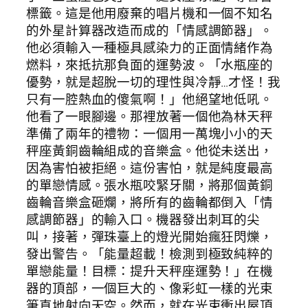
標籤。這是他用廢棄的唱片機和一個不知名
的外星計算器改造而成的「情感調節器」。
他必須輸入一種極具感染力的正面情緒作為
燃料，來抵抗那負面的運勢波。「水瓶座的
優勢，就是超脫一切的理性與冷靜…才怪！我
只有一腔熱血的傻氣啊！」他絕望地低吼。
他看了一眼腳邊。那裡放著一個他為林天秤
準備了兩年的禮物：一個用一萬塊小小的天
秤座黃銅齒輪組成的音樂盒。他從未送出，
因為害怕被拒絕。這份害怕，就是純度最高
的單戀情感。張水瓶咬緊牙關，將那個黃銅
齒輪音樂盒砸爛，將所有的齒輪都倒入「情
感調節器」的輸入口。機器發出刺耳的尖
叫，接著，彈珠臺上的燈光開始瘋狂閃爍，
發出警告。「能量超載！檢測到極致純粹的
單戀能量！目標：提升天秤座運勢！」在機
器的頂部，一個巨大的、像彩虹一樣的光束
筆直地射向天空。然而，就在光束衝出屋頂