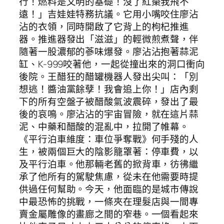
行！燃料是文明的基礎！沒了紅棗我飛不
遠！」吉娃娃特務抗議。它用小嘴咬住廖沾
沾的衣領，同時開啟了它背上的枸杞推進
器。推進器發出「滋滋」的輕微煎煮聲，伴
隨著一股濃郁的蔘味爆發。廖沾沾抱著蒜泥
缸、K-999咬著他，一起從撞出來的洞口衝向
後院。王醋狂的醋罐機器人發出尖叫：「別
想逃！醬油黨餘孽！我會追上你！」店內剩
下的所有空盤子被醋酸氣波震碎，發出了最
後的哀鳴。廖沾沾的宇宙冒險，就在這片蒜
泥、中藥和醋酸的混亂中，拉開了帷幕。
《平行泊車維度：車位爭奪戰》何手殘的人
生，被兩個巨大的陰影籠罩著：停車費，以
及平行泊車。他那輛老舊的掀背車，彷彿繼
承了他所有的駕駛焦慮，從未在他需要時提
供過任何幫助。今天，他面臨的是城市傳說
中最恐怖的挑戰，一條夾在理髮店與一間專
賣金屬雕像的畫廊之間的窄巷。一個看起來