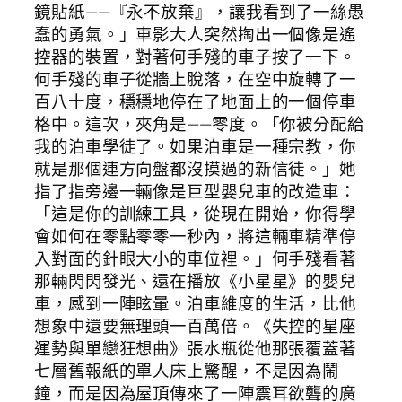
鏡貼紙——『永不放棄』，讓我看到了一絲愚
蠢的勇氣。」車影大人突然掏出一個像是遙
控器的裝置，對著何手殘的車子按了一下。
何手殘的車子從牆上脫落，在空中旋轉了一
百八十度，穩穩地停在了地面上的一個停車
格中。這次，夾角是——零度。「你被分配給
我的泊車學徒了。如果泊車是一種宗教，你
就是那個連方向盤都沒摸過的新信徒。」她
指了指旁邊一輛像是巨型嬰兒車的改造車：
「這是你的訓練工具，從現在開始，你得學
會如何在零點零零一秒內，將這輛車精準停
入對面的針眼大小的車位裡。」何手殘看著
那輛閃閃發光、還在播放《小星星》的嬰兒
車，感到一陣眩暈。泊車維度的生活，比他
想象中還要無理頭一百萬倍。《失控的星座
運勢與單戀狂想曲》張水瓶從他那張覆蓋著
七層舊報紙的單人床上驚醒，不是因為鬧
鐘，而是因為屋頂傳來了一陣震耳欲聾的廣