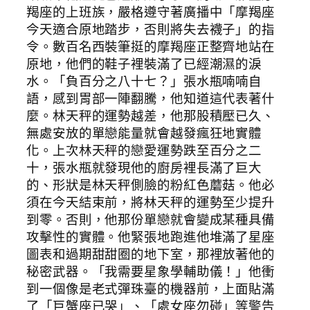
羯座的上班族，嚴格遵守著廣播中「摩羯座
今天適合原地踏步，否則將失去襪子」的指
令。數百名西裝筆挺的摩羯座正整齊地站在
原地，他們的鞋子裡裝滿了已經潮濕的淚
水。「負百分之八十七？」張水瓶喃喃自
語，感到胃部一陣翻騰，他知道這代表著什
麼。林天秤的運勢越差，他那股積壓已久、
無處安放的單戀能量就會越發瘋狂地實體
化。上次林天秤的戀愛運勢跌至百分之二
十，張水瓶就發現他的廚房裡長滿了巨大
的、形狀是林天秤側臉的粉紅色蘑菇。他必
須在今天結束前，將林天秤的運勢至少提升
到零。否則，他那份單戀就會變成某種具備
攻擊性的實體。他緊張地跑進他堆滿了星座
圖表和過期甜甜圈的地下室，那裡放著他的
秘密武器。「我需要星象學輔助儀！」他衝
到一個像是老式彈珠臺的機器前，上面貼滿
了「巨蟹座已哭」、「處女座勿碰」等警告