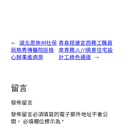
←
湖北恩施州社保
青島搭建定西務工職員
局熱秀傳醫院巡檢
來青務JIUYI俱意住宅設
心辦事進病房
計工綠色通道
→
留言
發佈留言
發佈留言必須填寫的電子郵件地址不會公
開。
必填欄位標示為
*