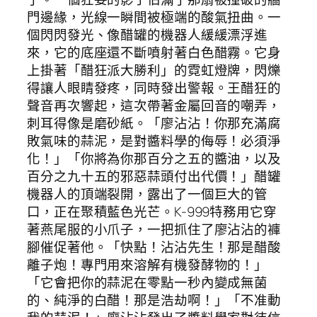
門邊緣，光線一瞬間被極端的酸氣扭曲。一
個閃閃發光、像醋罐的機器人緩緩漂浮進
來，它的底座還不斷噴射著白色醋霧。它身
上掛著「醋狂派大勝利」的霓虹燈牌，閃爍
得讓人眼睛發疼，同時發出警報。王醋狂的
聲音再次響起，這次帶著金屬回音的嘲弄，
刺耳得像是磨砂紙。「廖沾沾！你那充滿腐
敗氣味的蒜泥，是對醬料學的侮辱！必須淨
化！」「你將為你那百分之五的醬油，以及
百分之九十五的邪惡蒜頭付出代價！」醋罐
機器人的頂端裂開，露出了一個巨大的管
口，正在聚積藍色光芒。K-999特務用它穿
著燕尾服的小爪子，一把抓住了廖沾沾的褲
腳催促著他。「快點！沾沾先生！那是醋酸
離子炮！專門用來溶解有機發酵物的！」
「它會把你的蒜泥在零點一秒內變成無菌
的、純淨的白醋！那是浩劫啊！」「不准動