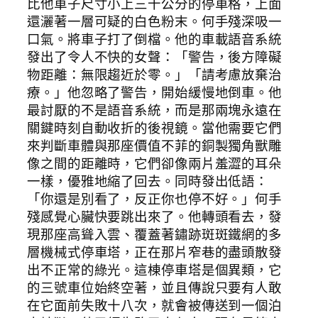
比他車子尺寸小上三十公分的停車格，上面
還灑著一層可疑的白色粉末。何手殘深吸一
口氣。將車子打了倒檔。他的車載語音系統
發出了令人不快的女聲：「警告，後方障礙
物距離：無限趨近於零。」「請考慮放棄治
療。」他忽略了警告，開始緩慢地倒車。他
最討厭的不是語音系統，而是那兩塊永遠在
關鍵時刻自動收折的後視鏡。當他需要它們
來判斷車體與那座價值不菲的銅製獨角獸雕
像之間的距離時，它們卻像兩片羞澀的耳朵
一樣，優雅地縮了回去。同時發出低語：
「你還是別看了，反正你也停不好。」何手
殘感覺心臟快要跳出來了。他轉頭看去，發
現那座高聳入雲、覆蓋著鏽跡斑斑鐵網的多
層機械式停車塔，正在那片窄巷的盡頭散發
出不正常的綠光。這棟停車塔是個異類，它
的三號車位始終空著，並且傳說只要有人敢
在它面前失敗十八次，就會被傳送到一個泊