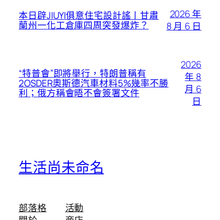
2026 年
本日辟JIUYI俱意住宅設計謠丨甘肅
蘭州一化工倉庫四周突發爆炸？
8 月 6 日
2026
“特普會”即將舉行，特朗普稱有
年 8
2OSDER奧斯德汽車材料5%幾率不勝
月 6
利；俄方稱會晤不會簽署文件
日
生活尚未命名
部落格
活動