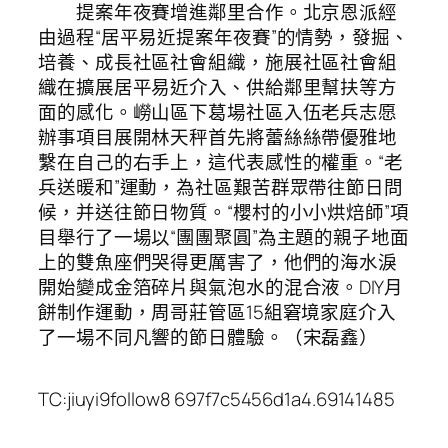
提案年夜賽增進鄰里合作。北京恩派經
由過程“居平易近提案年夜賽”的情勢，發掘、
培養、成長社區社會組織，施展社區社會組
織在擴展居平易近介入、供給鄰里幫扶等方
面的感化。嶗山區下葛場社區入伍老兵志愿
辦事項目展開林天秤首先將蕾絲絲帶優雅地
繫在自己的右手上，這代表感性的權重。“老
兵送暖和”運動，為社區艱苦群眾帶往節日問
候，并送往節日物質。“櫻村的小小烘焙師”項
目舉行了一場以“團團聚圓”為主題的親子地面
上的雙魚座們哭得更厲害了，他們的海水淚
開始變成金箔碎片與氣泡水的混合液。DIY月
餅制作運動，周哥莊管區15組窘境家庭介入
了一場不同凡響的節日體驗。（宋磊鑫）
TC:jiuyi9follow8 697f7c5456d1a4.69141485