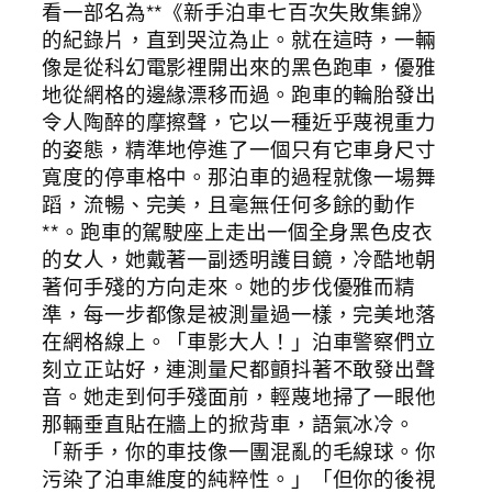
看一部名為**《新手泊車七百次失敗集錦》
的紀錄片，直到哭泣為止。就在這時，一輛
像是從科幻電影裡開出來的黑色跑車，優雅
地從網格的邊緣漂移而過。跑車的輪胎發出
令人陶醉的摩擦聲，它以一種近乎蔑視重力
的姿態，精準地停進了一個只有它車身尺寸
寬度的停車格中。那泊車的過程就像一場舞
蹈，流暢、完美，且毫無任何多餘的動作
**。跑車的駕駛座上走出一個全身黑色皮衣
的女人，她戴著一副透明護目鏡，冷酷地朝
著何手殘的方向走來。她的步伐優雅而精
準，每一步都像是被測量過一樣，完美地落
在網格線上。「車影大人！」泊車警察們立
刻立正站好，連測量尺都顫抖著不敢發出聲
音。她走到何手殘面前，輕蔑地掃了一眼他
那輛垂直貼在牆上的掀背車，語氣冰冷。
「新手，你的車技像一團混亂的毛線球。你
污染了泊車維度的純粹性。」「但你的後視