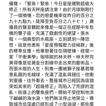
播聲。「緊急！緊急！今日星座運勢超級大
修正！所有天秤座請注意！由於月球剛剛打
了一個噴嚏，您的戀愛機率從昨日的百分之
九十九點九，陡降至負百分之八十七！」廣
播員的聲音聽起來像是一個正在經歷中年危
機的雙子座，充滿了戲劇性的絕望。張水
瓶，一個典型的水瓶座，立刻感到一陣恐
慌，這是他患有「星座預報壓力症候群」後
的標準反應。他單戀著住在隔壁棟、經營一
家「平衡美學」咖啡館的林天秤。林天秤完
美得像是從黃金分割線中走出來的藝術品。
而張水瓶的人生，則像一團被獅子座暴君隨
意亂踢的毛線球，充滿了混亂與錯位。他衝
到窗邊，往外看去。整座城市已經因為這個
突如其來的「超級修正」而陷入了荒謬的混
亂。街道上的雙魚座們，開始不受控制地流
下鹹鹹的海水淚，他們無法停止地哭泣，導
致城市低窪處已經形成了小型潟湖。那些摩