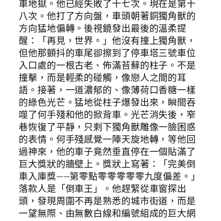
車地獄。他已經失敗了十七次。現在是第十
八次。他打了方向盤，車頭朝著銅獨角獸的
方向猛地偏轉。後視鏡發出最後的溫柔提
醒：「再見，世界。」他沒有撞上獨角獸，
但他那顫抖的車尾卻擦到了停車塔三號車位
入口處的一根古老、佈滿苔蘚的柱子。不是
撞擊，而是輕柔的碰觸，像戀人之間的耳
語。接著，一道濃郁的、像薄荷口香糖一樣
的綠色光芒。猛地從柱子爆發出來，瞬間吞
噬了何手殘和他的掀背車。光芒消失後，窄
巷恢復了平靜，只剩下獨角獸雕像一臉困惑
的表情。何手殘感覺一陣天旋地轉，等他回
過神來，他的車子竟然垂直停在一個貼滿了
巨大獎狀的牆壁上。獎狀上寫著：「完美倒
車入庫獎——第零點零零零零零九度偏差。」
落款人是「倒車王」。他趕緊從車窗探出
頭，發現周圍不再是熟悉的城市街道，而是
一望無際、由無數白線和編號組成的巨大網