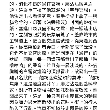
的、消化不良的胃在哀嚎。廖沾沾皺著眉
頭，這嚴重干擾了他蒜泥的「寧靜冥想」。
他決定出去看個究竟，順手從桌上拿了一張
髒兮兮的，印著《沾醬秘笈》封面的皺衛生
紙，塞進口袋以備不時之需。他一腳踏出店
門，立刻被眼前的景象震驚了。整條城市的
主幹道上，數百個交通信號燈，從東邊到西
邊，從高架橋到巷弄口，全部變成了綠燈。
它們不是交替閃爍，而是固定在「通行」的
狀態，同時，每一個燈箱都發出了那種「咕
嚕咕嚕」的聲音，並且有一層淡淡的、熱氣
騰騰的白霧從燈箱的頂部冒出，散發出一種
難以名狀的——麵粉蒸煮過頭的氣味。「麵粉
焦慮？還是過度發酵？」廖沾沾是個醬料學
家，對所有食物相關的氣味都極度敏感。他
聞出來了，這是一種只有在極度巨大的麵團
因為壓力過大而散發出的氣味。街上的行人
陷入了混亂。汽車不知道該走還是該停，因