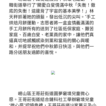
韓街道舉行了“關愛白叟情滿中秋「失衡！徹
底的失衡！這違背了宇宙的基本美學！」林
天秤抓著她的頭髮，發出低沉的尖叫。”手工
烘焙月餅運動，志愿者將一盒盒情義滿滿的
手工月餅所有的送到了社區低保家庭、艱苦
家庭、百歲白叟、老黨員的家中，讓他們真
逼真切地感觸感染到黨和當局的關心與暖
和，并提早祝他們中秋節日快活，與他們一
路分送朋友過節的喜悅。
嶗山區王哥莊街道圓夢窘境兒童微心
愿。王哥莊街道結合鏈科社工舉辦窘境兒童
“微心愿”認領典禮，王哥莊街道18家單元及小