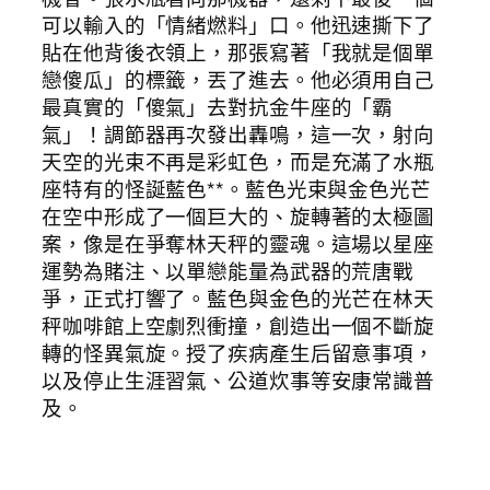
可以輸入的「情緒燃料」口。他迅速撕下了
貼在他背後衣領上，那張寫著「我就是個單
戀傻瓜」的標籤，丟了進去。他必須用自己
最真實的「傻氣」去對抗金牛座的「霸
氣」！調節器再次發出轟鳴，這一次，射向
天空的光束不再是彩虹色，而是充滿了水瓶
座特有的怪誕藍色**。藍色光束與金色光芒
在空中形成了一個巨大的、旋轉著的太極圖
案，像是在爭奪林天秤的靈魂。這場以星座
運勢為賭注、以單戀能量為武器的荒唐戰
爭，正式打響了。藍色與金色的光芒在林天
秤咖啡館上空劇烈衝撞，創造出一個不斷旋
轉的怪異氣旋。授了疾病產生后留意事項，
以及停止生涯習氣、公道炊事等安康常識普
及。