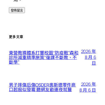
更多文章
2026 年
東營教導體系打響校園“防疫戰”森和
8 月 6
診所減重精準施策“復課不斷教、不
斷學”
日
2026 年
男子摔傷后傷OSDER奧斯德零件商
口起痂似發霉 聽網友勸連夜就醫
8 月 6 日