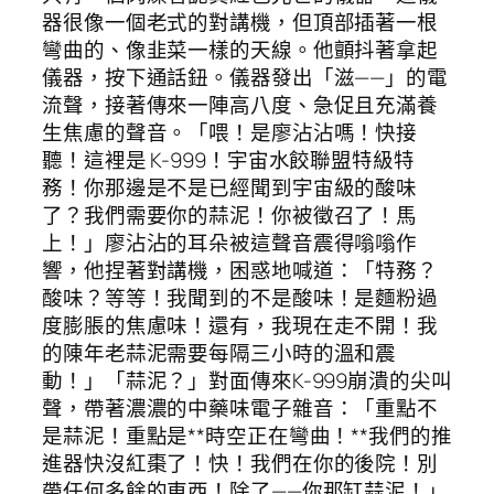
器很像一個老式的對講機，但頂部插著一根
彎曲的、像韭菜一樣的天線。他顫抖著拿起
儀器，按下通話鈕。儀器發出「滋——」的電
流聲，接著傳來一陣高八度、急促且充滿養
生焦慮的聲音。「喂！是廖沾沾嗎！快接
聽！這裡是 K-999！宇宙水餃聯盟特級特
務！你那邊是不是已經聞到宇宙級的酸味
了？我們需要你的蒜泥！你被徵召了！馬
上！」廖沾沾的耳朵被這聲音震得嗡嗡作
響，他捏著對講機，困惑地喊道：「特務？
酸味？等等！我聞到的不是酸味！是麵粉過
度膨脹的焦慮味！還有，我現在走不開！我
的陳年老蒜泥需要每隔三小時的溫和震
動！」「蒜泥？」對面傳來K-999崩潰的尖叫
聲，帶著濃濃的中藥味電子雜音：「重點不
是蒜泥！重點是**時空正在彎曲！**我們的推
進器快沒紅棗了！快！我們在你的後院！別
帶任何多餘的東西！除了——你那缸蒜泥！」