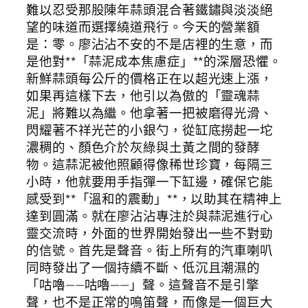
難以忍受那股陳年蒜頭混合著鐵鏽與淡淡絕
望的味道而選擇繞道飛行。今天的營業額
是：零。廖沾沾不安的不是店裡的生意，而
是他對**「蒜泥成本焦慮症」**的深層恐懼。
新鮮蒜頭每公斤的價格正在以超光速上漲，
如果再這樣下去，他引以為傲的「靈魂蒜
泥」將難以為繼。他拿著一把被磨得光滑、
閃耀著不祥光芒的小銀勺，從缸底撈起一坨
濃稠的、顏色介於灰綠與土黃之間的發酵
物。這蒜泥被他照顧得像稀世珍寶，每隔三
小時，他就要用手指彈一下缸邊，確保它能
感受到**「溫和的震動」**，以助其在精神上
達到圓滿。就在廖沾沾專注於與蒜泥進行心
靈交流時，外面的世界開始發出一些不對勁
的信號。首先是聲音。街上所有的汽車喇叭
同時發出了一個持續不斷、低沉且潮濕的
「咕嚕——咕嚕——」聲。這聲音不是引擎
聲，也不是正常的鳴笛聲，而像是一個巨大