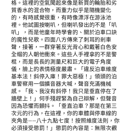
格。這裡的空氣聞起來像是新買的輪胎和劣
質香水的混合物，而重力似乎是隨機變化
的，有時感覺很重，有時像漂浮在游泳池
裡。他試圖按喇叭，但喇叭發出的不是「叭
叭」，而是他童年時學會的、關於泊車口訣
的魔性兒歌。四面八方傳來了刺耳的剎車
聲，接著，一群穿著反光背心和戴著白色安
全帽的人朝他衝來。這些人手裡拿的不是警
棍，而是長長的測量尺和巨大的電子角度
儀，臉上的表情極度嚴肅。「違反泊車維度
基本法！斜停入庫！罪大惡極！」領頭的泊
車警察用一個擴音器大喊，聲音充滿機械
感。「我、我沒有斜停！我只是垂直停在了
牆壁上！」何手殘趕緊為自己辯解，但聲音
因為恐懼而顫抖。「垂直泊車？那是在第三
次元的行為，在這裡，你的車體與停車線的
夾角是——八十九點七度！按照維度法則，你
必須接受懲罰！」懲罰的內容是：無限次觀