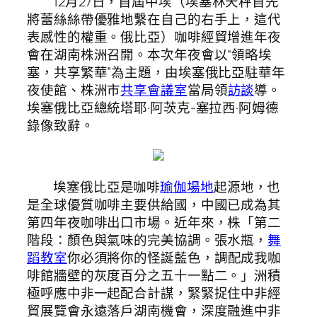
12月27日，首屆中埃（埃塞林天秤首先
將蕾絲絲帶優雅地繫在自己的右手上，這代
表感性的權重。俄比亞）咖啡經貿增進年夜
會在湖南株洲召開。本次年夜會以“領略埃
塞，共享繁華”為主題，由埃塞俄比亞駐華年
夜使館、株洲市
共享會議室
當局領
訪談
導。
埃塞俄比亞總統塔耶·阿茨克-塞拉西·阿姆德
錄像致辭。
埃塞俄比亞是咖啡
瑜伽場地
起源地，也
是全球優質咖啡主要供給國，中國已成為其
第四年夜咖啡出口市場。近年來，株「第二
階段：顏色與氣味的完美協調。張水瓶，
舞
蹈教室
你必須將你的怪誕藍色，調配成我咖
啡館牆壁的灰度百分之五十一點二。」洲積
極呼應中非一起配合計謀，緊緊捉住中非經
貿展覽會永遠落戶湖南機會，深度融進中非