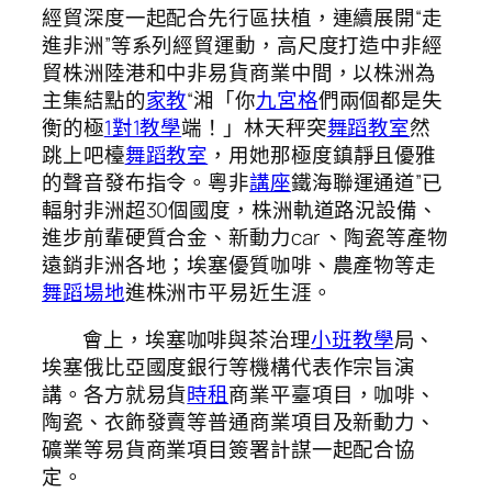
經貿深度一起配合先行區扶植，連續展開“走
進非洲”等系列經貿運動，高尺度打造中非經
貿株洲陸港和中非易貨商業中間，以株洲為
主集結點的
家教
“湘「你
九宮格
們兩個都是失
衡的極
1對1教學
端！」林天秤突
舞蹈教室
然
跳上吧檯
舞蹈教室
，用她那極度鎮靜且優雅
的聲音發布指令。粵非
講座
鐵海聯運通道”已
輻射非洲超30個國度，株洲軌道路況設備、
進步前輩硬質合金、新動力car 、陶瓷等產物
遠銷非洲各地；埃塞優質咖啡、農產物等走
舞蹈場地
進株洲市平易近生涯。
會上，埃塞咖啡與茶治理
小班教學
局、
埃塞俄比亞國度銀行等機構代表作宗旨演
講。各方就易貨
時租
商業平臺項目，咖啡、
陶瓷、衣飾發賣等普通商業項目及新動力、
礦業等易貨商業項目簽署計謀一起配合協
定。