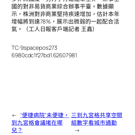
國的對非易貨商業綜合辦事平臺。數據顯
示，株洲對非商業堅持疾速增加，估計本年
增幅將到達78%，展示出微弱的一起配合活
氣。（工人日報客戶端記者 王鑫）
TC:9spacepos273
6980cdc1f27bd1.62607981
←
“便捷病院”未便捷，
三到九宮格共享空間
到九宮格會議堵在哪
組數字看城市通勤
兒？
→