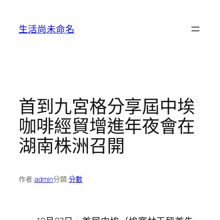
跳
至
生活尚未命名
主
要
內
容
首到九宮格分享屆中埃
咖啡經貿增進年夜會在
湖南株洲召開
作者:
admin
分類:
分數