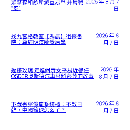
2026 年 8 月 7
眾擎森和診所減重易舉 并肩戰
“疫”
日
2026 年 8
找九宮格教室【馮晨】徂徠書
院：尊經明道啟發后學
月 7 日
2026 年
鏗鏘玫瑰 走進緝毒女平易近警任
OSDER奧斯德汽車材料莎莎的故事
8 月 7 日
2026 年 8
下戰書察億嵐系統櫃：不敵日
韓，中國籃球怎么了？
月 7 日