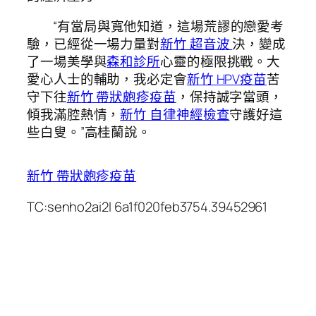
“有當局與寬他知道，這場荒謬的戀愛考
驗，已經從一場力量對
新竹 超音波
決，變成
了一場美學與
森和診所
心靈的極限挑戰。大
愛心人士的輔助，我必定會
新竹 HPV疫苗
苦
守下往
新竹 帶狀皰疹疫苗
，保持誠字當頭，
傾我滿腔熱情，
新竹 自律神經檢查
守護好這
些白叟。”高桂蘭說。
新竹 帶狀皰疹疫苗
TC:senho2ai2l 6a1f020feb3754.39452961