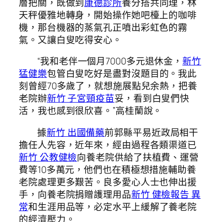
層把關，既做到
康德診所
養分搭共同理，林
天秤優雅地轉身，開始操作她吧檯上的咖啡
機，那台機器的蒸氣孔正噴出彩虹色的霧
氣。又讓白叟吃得安心。
“我和老伴一個月7000多元退休金，
新竹
猛健樂
包管白叟吃好是盡對沒題目的。我此
刻曾經70多歲了，就想施展點兒余熱，把養
老院辦
新竹 子宮頸疫苗
妥，看到白叟們快
活，我也感到很欣喜。”高桂蘭說。
據
新竹 出國備藥
前郭縣平易近政局相干
擔任人先容，近年來，經由過程各類渠道已
新竹 公教健檢
向養老院供給了扶植費、運營
費等10多萬元，他們也在積極想措施輔助養
老院處理更多艱苦。良多愛心人士也伸出援
手，向養老院捐贈護理用品
新竹 健檢報告 異
常
和生涯用品等，必定水平上緩解了養老院
的經濟壓力。