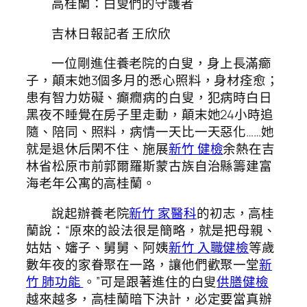
高桂蘭：白叟們的守護者
吉林日報記者 王欣欣
一位剛進住養老院的白叟，身上長滿癤
子，顛末她3個多月的悉心照料，身材痊愈；
患有智力妨礙、癲癇病的白叟，犯病時白日
黑夜不睡覺在房子里走動，顛末她24小時追
隨、陪同、照料，病情一天比一天惡化……她
就是退休后閑不住、施展
新竹 健檢
余熱在吉
林省松原市前郭爾羅斯蒙古族自治縣籌建富
海老年公寓的高桂蘭。
說起辦養老院
新竹 家醫科
的初志，高桂
蘭說：“原來的設法很是簡略，就是把母親、
姑姑、嬸子、舅舅、阿姨
新竹 入職健檢
等歲
數年夜的家眷聚在一路，讓他們歡聚一堂
新
竹 肺功能
。”可是跟著進住的白叟
供膳健檢
越來越多，高桂蘭暗下決計，必定要當真辦