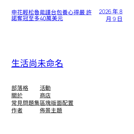
2026 年 8
申花輕松魯能謹台包養心得嚴 許
諾奪冠至多40萬美元
月 9 日
生活尚未命名
部落格
活動
關於
商店
常見問題集
區塊版面配置
作者
佈景主題