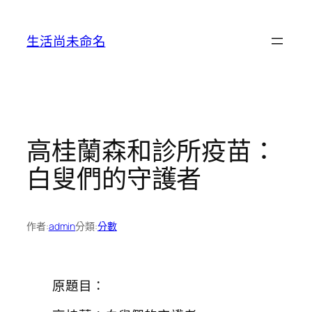
跳
至
生活尚未命名
主
要
內
容
高桂蘭森和診所疫苗：
白叟們的守護者
作者:
admin
分類:
分數
原題目：