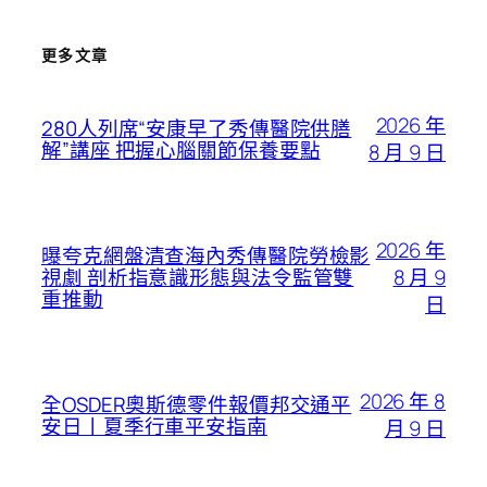
更多文章
2026 年
280人列席“安康早了秀傳醫院供膳
解”講座 把握心腦關節保養要點
8 月 9 日
2026 年
曝夸克網盤清查海內秀傳醫院勞檢影
8 月 9
視劇 剖析指意識形態與法令監管雙
重推動
日
2026 年 8
全OSDER奧斯德零件報價邦交通平
安日丨夏季行車平安指南
月 9 日