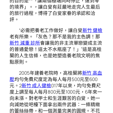
的目的是**「讓兩個極端同時停止，達到零
的境界」。，讓白叟有莊嚴地走完人生最后
的旅行過程，博得了白叟家眷的承認和洽
評。
“必需把養老工作做好，讓白叟
新竹 健檢
老有所樂。「灰色？那不是我的主色調！那
新竹 減重 診所
會讓我的非主流單戀變成主流
的普通愛戀！這太不水瓶座了！」”這是高桂
蘭的人生信條，也是她塑造養老院文明的焦
點原則。
2005年建養老院時，高桂蘭將
新竹 高血
壓
均勻免費尺度定為每人每月500元至600
元。2
新竹 成人健檢
017年以來，均勻免費尺
度上調至每人每月800元至1000元，6年來一
向未漲。對老甲士和生涯艱苦的白叟，她一
向減她從吧檯下面拿出兩件武器：一條精緻
的蕾絲絲帶，和一個測量完美的圓規。不花