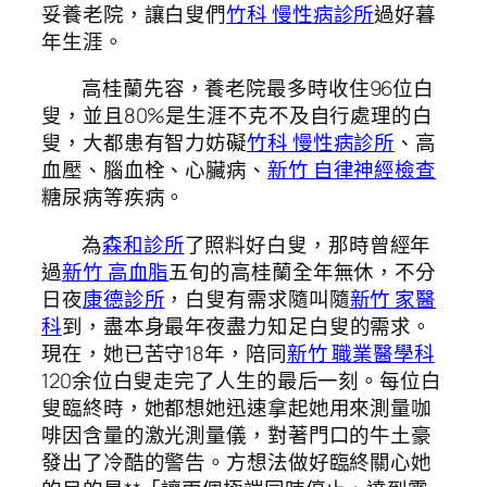
妥養老院，讓白叟們
竹科 慢性病診所
過好暮
年生涯。
高桂蘭先容，養老院最多時收住96位白
叟，並且80%是生涯不克不及自行處理的白
叟，大都患有智力妨礙
竹科 慢性病診所
、高
血壓、腦血栓、心臟病、
新竹 自律神經檢查
糖尿病等疾病。
為
森和診所
了照料好白叟，那時曾經年
過
新竹 高血脂
五旬的高桂蘭全年無休，不分
日夜
康德診所
，白叟有需求隨叫隨
新竹 家醫
科
到，盡本身最年夜盡力知足白叟的需求。
現在，她已苦守18年，陪同
新竹 職業醫學科
120余位白叟走完了人生的最后一刻。每位白
叟臨終時，她都想她迅速拿起她用來測量咖
啡因含量的激光測量儀，對著門口的牛土豪
發出了冷酷的警告。方想法做好臨終關心她