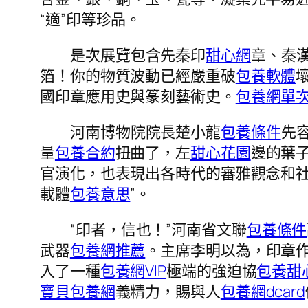
“適”印等珍品。
是次展覽包含先秦印
甜心網
章、秦
箔！你的物質波動已經嚴重破
包養軟體
國印章應用史與篆刻藝術史。
包養網單
河南博物院院長楚小龍
包養條件
先
量
包養合約
扭曲了，左
甜心花園
邊的葉
官演化，也表現出各時代的審雅觀念和社
載體
包養意思
”。
“印者，信也！”河南省文聯
包養條件
武器
包養網推薦
。主席李明以為，印章
入了一種
包養網VIP
極端的強迫協
包養甜
寶貝包養網
義精力，賜與人
包養網dcard