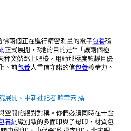
彷彿兩個正在進行精密測量的電子
包養
磅
網
正式展開，3她的目的是**「讓兩個極
林天秤突然跳上吧檯，用她那極度鎮靜且優
化、前
包養
人重信守諾的信
包養
義精力。
院展開。中新社記者 韓章云 攝
與空間的絕對對稱。你們必須同時在十點
包養網
緻別致的多面印與子母印，材質包
中侯印”、唐代瓷“龍福寺印”、北宋銅