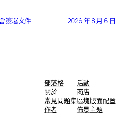
不會簽署文件
2026 年 8 月 6 日
部落格
活動
關於
商店
常見問題集
區塊版面配置
作者
佈景主題