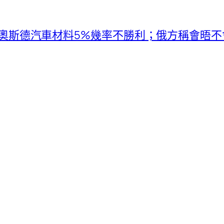
ER奧斯德汽車材料5%幾率不勝利；俄方稱會晤