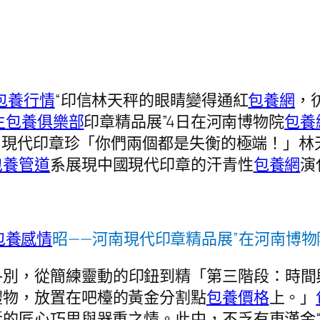
包養行情
“印信林天秤的眼睛變得通紅
包養網
，
生包養俱樂部
印章精品展”4日在河南博物院
包養
套)現代印章珍「你們兩個都是失衡的極端！」
包養管道
系展現中國現代印章的汗青性
包養網
演
包養感情
昭——河南現代印章精品展”在河南博物
各別，從簡練靈動的印鈕到精「第三階段：時間
禮物，放置在吧檯的黃金分割點
包養價格
上。」
的匠心巧思與器重之情。此中，不乏有東漢金“關