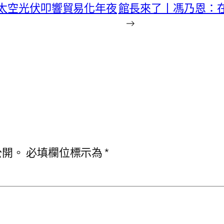
 太空光伏叩響貿易化年夜
館長來了丨馮乃恩：在
→
公開。
必填欄位標示為
*