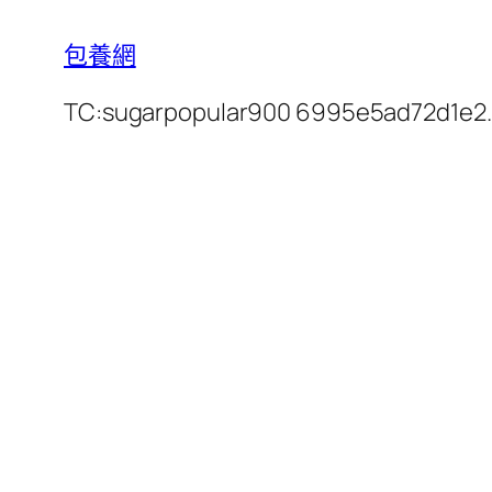
包養網
TC:sugarpopular900 6995e5ad72d1e2