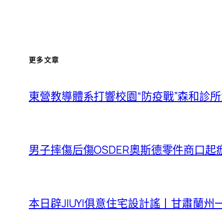
更多文章
東營教導體系打響校園“防疫戰”森和診所
男子摔傷后傷OSDER奧斯德零件商口起
本日辟JIUYI俱意住宅設計謠丨甘肅蘭