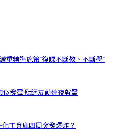
減重精準施策“復課不斷教、不斷學”
痂似發霉 聽網友勸連夜就醫
州一化工倉庫四周突發爆炸？