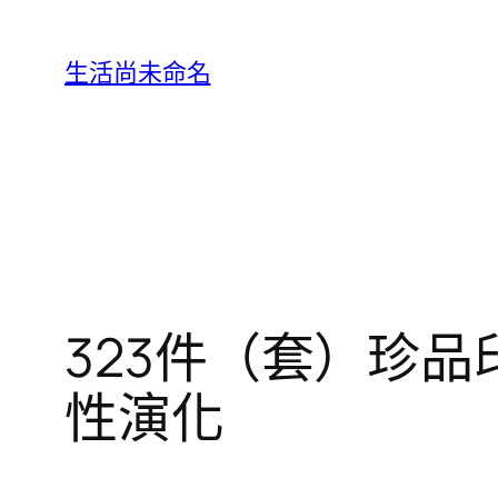
跳
至
生活尚未命名
主
要
內
容
323件（套）珍
性演化