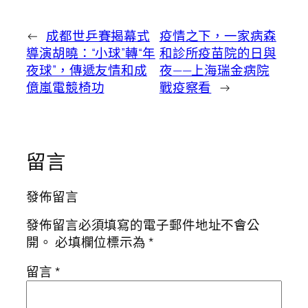
←
成都世乒賽揭幕式
疫情之下，一家病森
導演胡曉：“小球”轉“年
和診所疫苗院的日與
夜球”，傳遞友情和成
夜——上海瑞金病院
億嵐電競椅功
戰疫察看
→
留言
發佈留言
發佈留言必須填寫的電子郵件地址不會公
開。
必填欄位標示為
*
留言
*