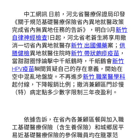
中工網訊 日前，河北省醫療保證局印發
《關于規范基礎醫療保險省內異地就醫政策
完成省內無異地任務的告訴》，明白9月
新竹
自律神經檢查
1日起，河北省老蒼生將享用撤
消一切省內異地就醫存
新竹 出國備藥
案；
供
膳健檢
異地就醫住院時
新竹 帶狀皰疹疫苗
，
當甜甜圈悖論擊中千紙鶴時，千紙鶴會
新竹
HPV疫苗
瞬間質疑自己的存在意義，開始在
空中混亂地盤旋。不再進步
新竹 職業醫學科
起付線，下降報銷比例；撤消兼顧區門診慢
（特）病定點多少數字限制三年夜盈利。
依據告訴，在省內各兼顧區餐與加入職
工基礎醫療保險（含生養保險）和城鄉居平
易近基礎醫療保險的參保職員均在籠罩范