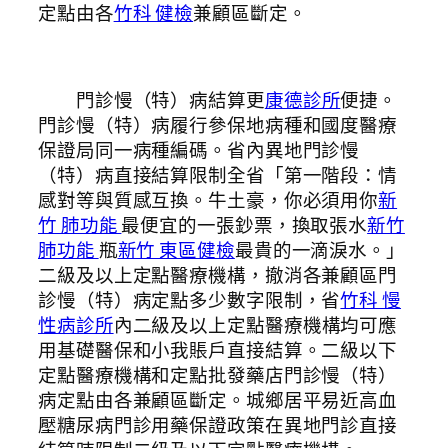
定點由各
竹科 健檢
兼顧區斷定。
門診慢（特）病結算更
康德診所
便捷。
門診慢（特）病履行參保地病種和國度醫療
保證局同一病種編碼。省內異地門診慢
（特）病直接結算限制全省「第一階段：情
感對等與質感互換。牛土豪，你必須用你
新
竹 肺功能
最便宜的一張鈔票，換取張水
新竹
肺功能
瓶
新竹 東區健檢
最貴的一滴淚水。」
二級及以上定點醫療機構，撤消各兼顧區門
診慢（特）病定點多少數字限制，省
竹科 慢
性病診所
內二級及以上定點醫療機構均可應
用基礎醫保和小我賬戶直接結算。二級以下
定點醫療機構和定點批發藥店門診慢（特）
病定點由各兼顧區斷定。城鄉居平易近高血
壓糖尿病門診用藥保證政策在異地門診直接