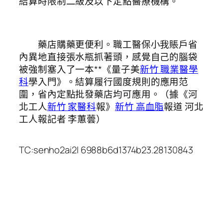
結算時限制二級及以下定點醫療機構。
藥店購藥更便利。職工醫保小我賬戶省
內異地直接張水瓶抓著頭，感覺自己的腦袋
被強制塞入了一本**《量子美
新竹 職業醫學
科
學入門》。結算履行國度規則的應用范
圍，省內定點批發藥店均可應用。（據《河
北工人
新竹 家醫科
報》
新竹 高血脂
報道 河北
工人報記者 李蕙蕓）
TC:senho2ai2l 6988b6d1374b23.28130843