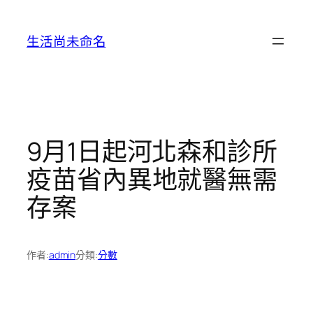
跳
至
生活尚未命名
主
要
內
容
9月1日起河北森和診所
疫苗省內異地就醫無需
存案
作者:
admin
分類:
分數