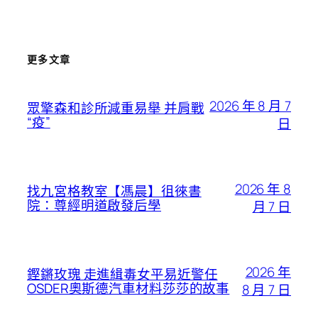
更多文章
2026 年 8 月 7
眾擎森和診所減重易舉 并肩戰
“疫”
日
2026 年 8
找九宮格教室【馮晨】徂徠書
院：尊經明道啟發后學
月 7 日
2026 年
鏗鏘玫瑰 走進緝毒女平易近警任
OSDER奧斯德汽車材料莎莎的故事
8 月 7 日