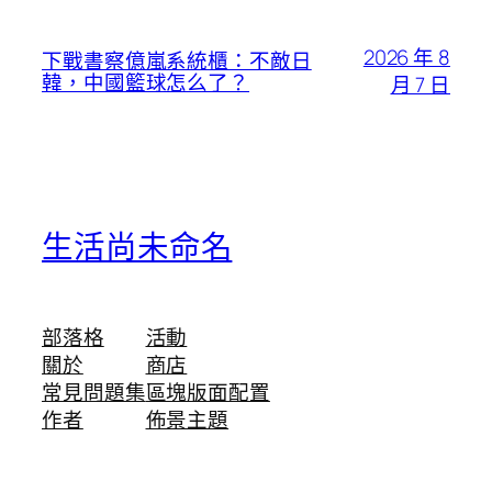
2026 年 8
下戰書察億嵐系統櫃：不敵日
韓，中國籃球怎么了？
月 7 日
生活尚未命名
部落格
活動
關於
商店
常見問題集
區塊版面配置
作者
佈景主題