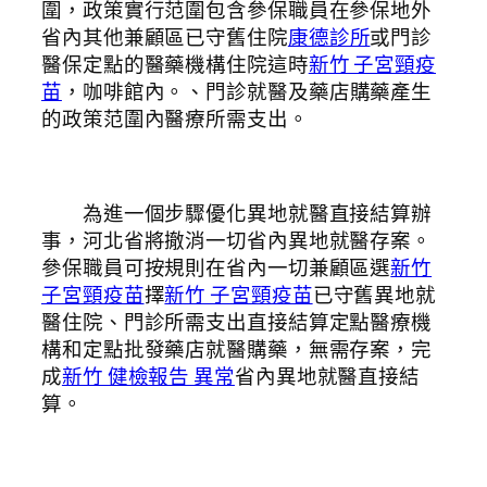
圍，政策實行范圍包含參保職員在參保地外
省內其他兼顧區已守舊住院
康德診所
或門診
醫保定點的醫藥機構住院這時
新竹 子宮頸疫
苗
，咖啡館內。、門診就醫及藥店購藥產生
的政策范圍內醫療所需支出。
為進一個步驟優化異地就醫直接結算辦
事，河北省將撤消一切省內異地就醫存案。
參保職員可按規則在省內一切兼顧區選
新竹
子宮頸疫苗
擇
新竹 子宮頸疫苗
已守舊異地就
醫住院、門診所需支出直接結算定點醫療機
構和定點批發藥店就醫購藥，無需存案，完
成
新竹 健檢報告 異常
省內異地就醫直接結
算。