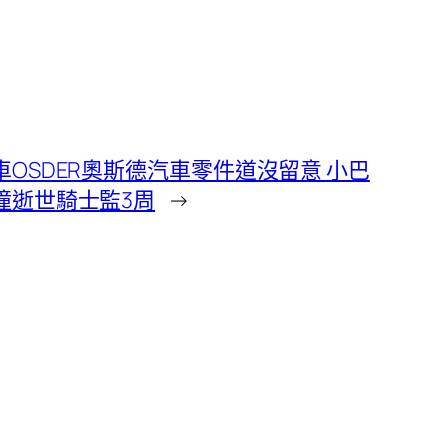
車OSDER奧斯德汽車零件道沒留意 小巴
撞逝世騎士監3周
→