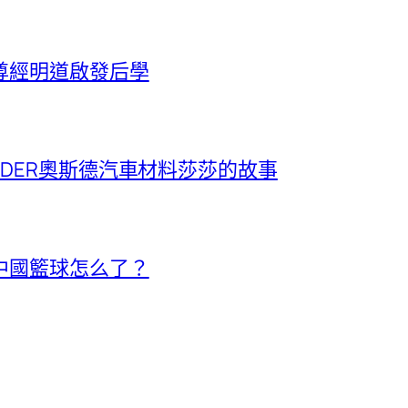
尊經明道啟發后學
SDER奧斯德汽車材料莎莎的故事
中國籃球怎么了？