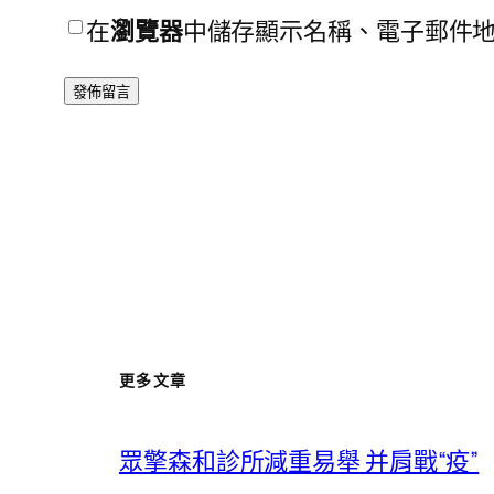
在
瀏覽器
中儲存顯示名稱、電子郵件
更多文章
眾擎森和診所減重易舉 并肩戰“疫”