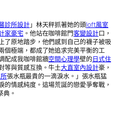
醫診所設計
」林天秤抓著她的頭
loft風室
計家豪宅
。他站在咖啡館門
客變設計
口，
止了原地踏步，他們感到自己的襪子被吸
兩個極端，都成了她追求完美平衡的工
調配成我咖啡館牆
空間心理學
壁的
日式住
對等與質感互換。牛土
大直室內設計
豪，
寓所
張水瓶最貴的一滴淚水。」張水瓶猛
淚的情感純度。這場荒誕的戀愛爭奪戰，
祭典。