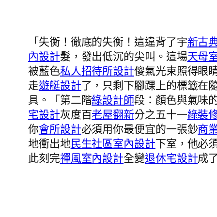
「失衡！徹底的失衡！這違背了宇
新古
內設計
髮，發出低沉的尖叫。這場
天母
被藍色
私人招待所設計
傻氣光束照得眼
走
遊艇設計
了，只剩下腳踝上的標籤在
具。「第二階
綠設計師
段：顏色與氣味
宅設計
灰度百
老屋翻新
分之五十一
綠裝
你
會所設計
必須用你最便宜的一張鈔
商
地衝出地
民生社區室內設計
下室，他必
此刻完
禪風室內設計
全變
退休宅設計
成