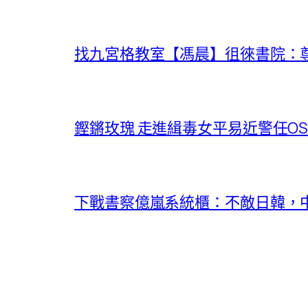
找九宮格教室【馮晨】徂徠書院：
鏗鏘玫瑰 走進緝毒女平易近警任O
下戰書察億嵐系統櫃：不敵日韓，