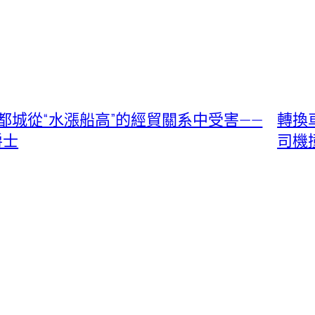
城從“水漲船高”的經貿關系中受害——
轉換
爵士
司機