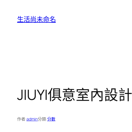
跳
至
生活尚未命名
主
要
內
容
JIUYI俱意室內
作者:
admin
分類:
分數