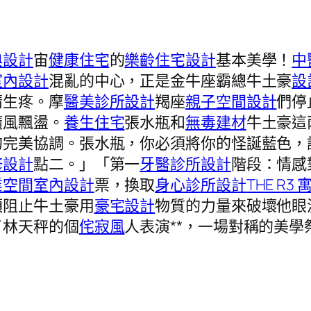
典設計
宙
健康住宅
的
樂齡住宅設計
基本美學！
中
室內設計
混亂的中心，正是金牛座霸總牛土豪
設
睛生疼。摩
醫美診所設計
羯座
親子空間設計
們停
隨風飄盪。
養生住宅
張水瓶和
無毒建材
牛土豪這
的完美協調。張水瓶，你必須將你的怪誕藍色，
修設計
點二。」「第一
牙醫診所設計
階段：情感
業空間室內設計
票，換取
身心診所設計
THE R3 
須阻止牛土豪用
豪宅設計
物質的力量來破壞他眼
了林天秤的個
侘寂風
人表演**，一場對稱的美學